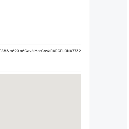
ES
88 m²
90 m²
Gavà Mar
Gavà
BARCELONA
7732