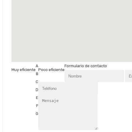
A
Formulario de contacto
Muy eficiente
Poco eficiente
B
C
D
E
F
G