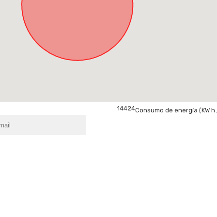
144
24
Consumo de energía
(KW h