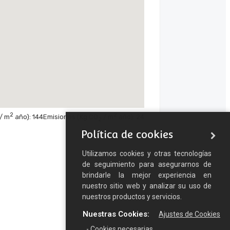
2
2
 / m
año): 144
Emisiones
(Kg CO
/ m
año): 24
2
Política de cookies
Utilizamos cookies y otras tecnologías
de seguimiento para asegurarnos de
brindarle la mejor experiencia en
nuestro sitio web y analizar su uso de
nuestros productos y servicios.
Nuestras Cookies:
Ajustes de Cookies
- Cookies necesarias