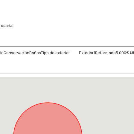
esarial.
io
Conservación
Baños
Tipo de exterior
Exterior
1
Reformado
3.000€ M