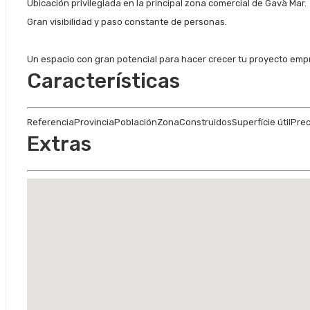
Ubicación privilegiada en la principal zona comercial de Gavà Mar.
Gran visibilidad y paso constante de personas.
Un espacio con gran potencial para hacer crecer tu proyecto empr
Características
Referencia
Provincia
Población
Zona
Construidos
Superfície útil
Prec
Extras