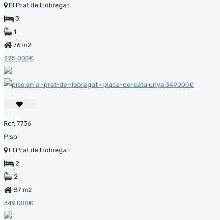
El Prat de Llobregat
3
1
76 m2
225.000€
Ref. 7736
Piso
El Prat de Llobregat
2
2
87 m2
349.000€