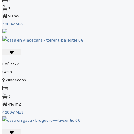
1
90 m2
3000€ MES
Ref. 7722
Casa
Viladecans
5
3
416 m2
4200€ MES