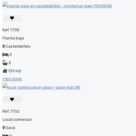
Ref. 7735
Planta baja
Castelldefels
3
2
133 m2
1.150.000€
Ref. 7732
Local comercial
Gavà
0