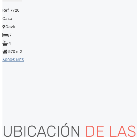
Ref. 7720
Casa
Gavà
7
4
570 m2
6000€ MES
UBICACIÓN
DE LA