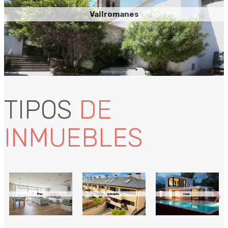
Vallromanes
TIPOS
DE
INMUEBLES