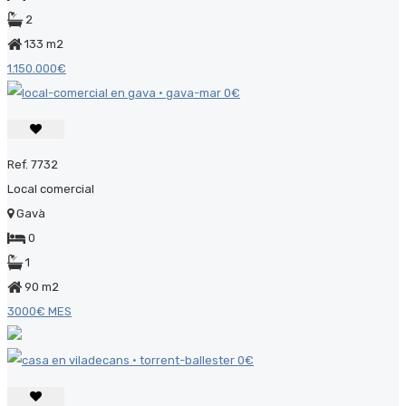
2
133 m2
1.150.000€
Ref. 7732
Local comercial
Gavà
0
1
90 m2
3000€ MES