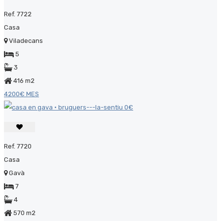
Ref. 7722
Casa
Viladecans
5
3
416 m2
4200€ MES
Ref. 7720
Casa
Gavà
7
4
570 m2