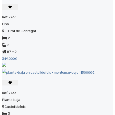
Ref. 7736
Piso
El Prat de Llobregat
2
2
87 m2
349.000€
Ref. 7735
Planta baja
Castelldefels
3