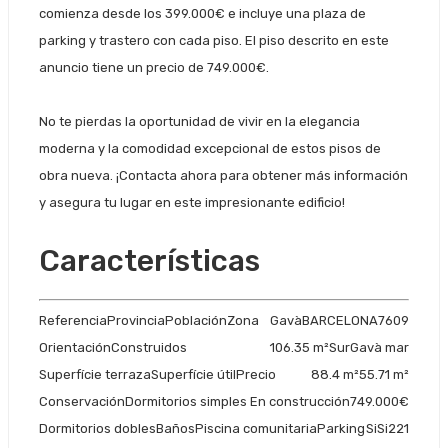
comienza desde los 399.000€ e incluye una plaza de
parking y trastero con cada piso. El piso descrito en este
anuncio tiene un precio de 749.000€.
No te pierdas la oportunidad de vivir en la elegancia
moderna y la comodidad excepcional de estos pisos de
obra nueva. ¡Contacta ahora para obtener más información
y asegura tu lugar en este impresionante edificio!
Características
Referencia
Provincia
Población
Zona
Gavà
BARCELONA
7609
Orientación
Construidos
106.35 m²
Sur
Gavà mar
Superfície terraza
Superfície útil
Precio
88.4 m²
55.71 m²
Conservación
Dormitorios simples
En construcción
749.000€
Dormitorios dobles
Baños
Piscina comunitaria
Parking
Si
Si
2
2
1