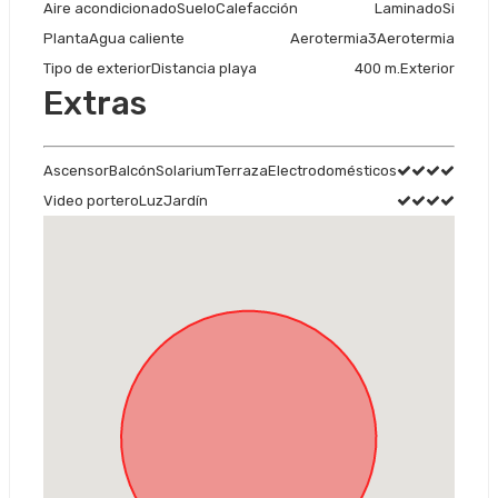
Aire acondicionado
Suelo
Calefacción
Laminado
Si
Planta
Agua caliente
Aerotermia
3
Aerotermia
Tipo de exterior
Distancia playa
400 m.
Exterior
Extras
Ascensor
Balcón
Solarium
Terraza
Electrodomésticos
Video portero
Luz
Jardín