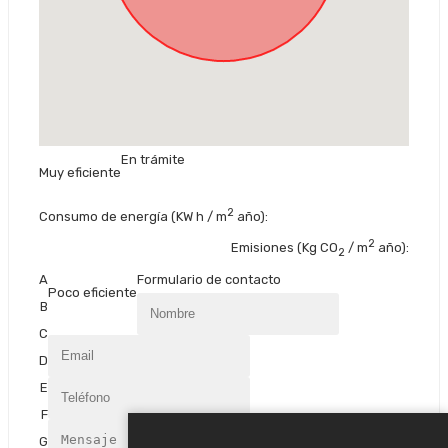
En trámite
Muy eficiente
2
Consumo de energía
(KW h / m
año):
2
Emisiones
(Kg CO
/ m
año):
2
A
Formulario de contacto
Poco eficiente
B
C
D
E
F
G