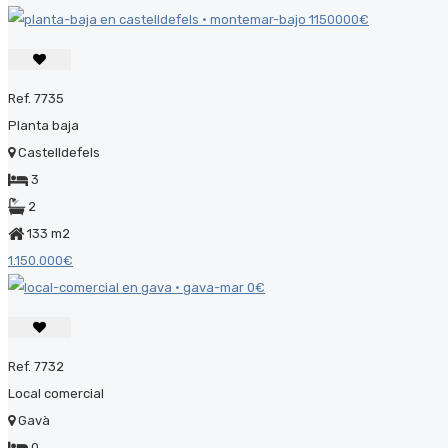
Ref. 7735
Planta baja
Castelldefels
3
2
133 m2
1.150.000€
Ref. 7732
Local comercial
Gavà
0