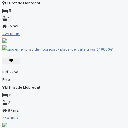
El Prat de Llobregat
3
1
76 m2
225.000€
Ref. 7736
Piso
El Prat de Llobregat
2
2
87 m2
349.000€