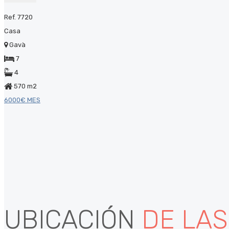
Ref. 7720
Casa
Gavà
7
4
570 m2
6000€ MES
UBICACIÓN
DE LA