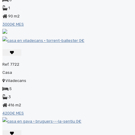
1
90 m2
3000€ MES
Ref. 7722
Casa
Viladecans
5
3
416 m2
4200€ MES