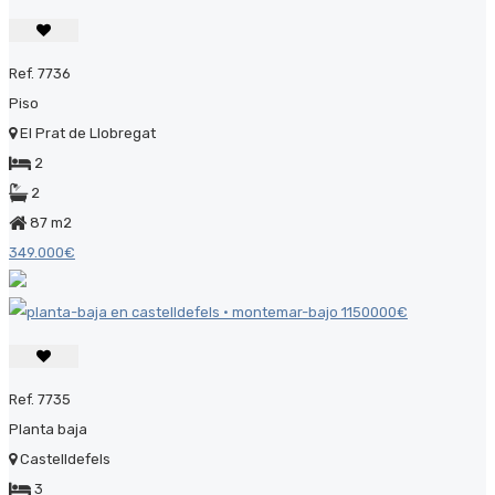
Ref. 7736
Piso
El Prat de Llobregat
2
2
87 m2
349.000€
Ref. 7735
Planta baja
Castelldefels
3