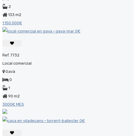
2
133 m2
1.150.000€
Ref. 7732
Local comercial
Gavà
0
1
90 m2
3000€ MES