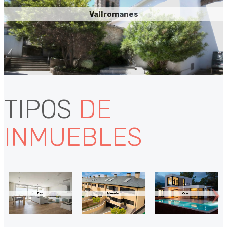
Vallromanes
TIPOS
DE
INMUEBLES