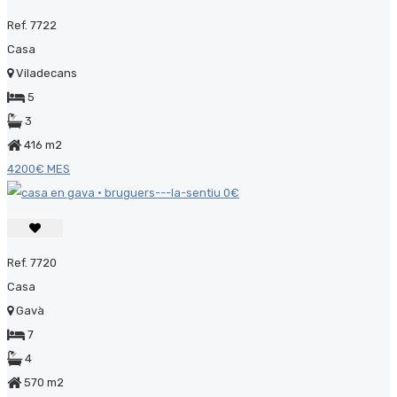
Ref. 7722
Casa
Viladecans
5
3
416 m2
4200€ MES
Ref. 7720
Casa
Gavà
7
4
570 m2