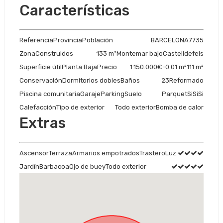
Características
Referencia
Provincia
Población
BARCELONA
7735
Zona
Construidos
133 m²
Montemar bajo
Castelldefels
Superfície útil
Planta Baja
Precio
1.150.000€
-0.01 m²
111 m²
Conservación
Dormitorios dobles
Baños
2
3
Reformado
Piscina comunitaria
Garaje
Parking
Suelo
Parquet
Si
Si
Si
Calefacción
Tipo de exterior
Todo exterior
Bomba de calor
Extras
Ascensor
Terraza
Armarios empotrados
Trastero
Luz
Jardín
Barbacoa
Ojo de buey
Todo exterior