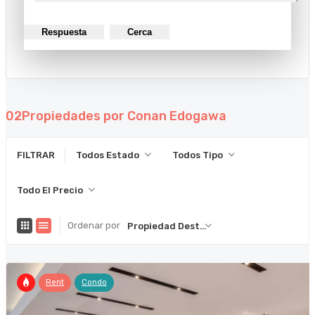
Respuesta
Cerca
02
Propiedades por Conan Edogawa
FILTRAR
Todos Estado
Todos Tipo
Todo El Precio
Ordenar por
Propiedad Destacada
Rent
Condo