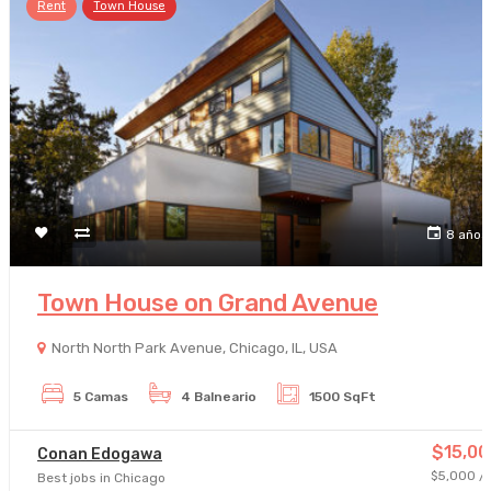
Rent
Town House
8 años
Town House on Grand Avenue
North North Park Avenue, Chicago, IL, USA
5 Camas
4 Balneario
1500 SqFt
$15,00
Conan Edogawa
$5,000 /
Best jobs in Chicago