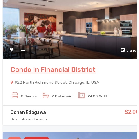
8 años
Condo In Financial District
922 North Richmond Street, Chicago, IL, USA
8 Camas
7 Balneario
2400 SqFt
$2,00
Conan Edogawa
Best jobs in Chicago