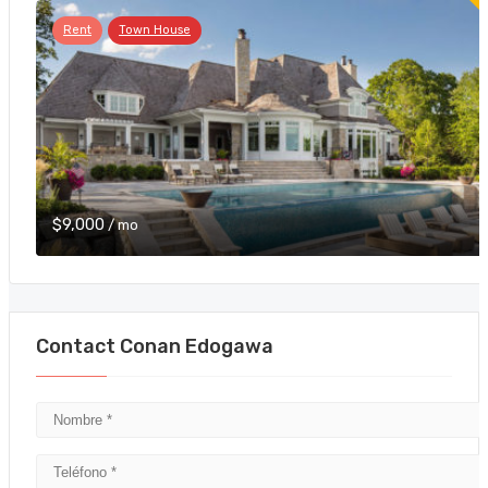
Rent
Town House
$9,000
/ mo
Contact Conan Edogawa