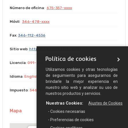
Número de oficina
:
675-357-xxxx
Móvil
:
346-478-xxxx
Fax
:
346-112-4536
Sitio web
:
http://inwavethemes.com/
Política de cookies
Licencia
:
091-456-6345
Utilizamos cookies y otras tecnologías
de seguimiento para asegurarnos de
Idioma
:
English
brindarle la mejor experiencia en
nuestro sitio web y analizar su uso de
Impuesto
:
346-689-5689
nuestros productos y servicios.
Nuestras Cookies:
Ajustes de Cookies
Mapa
- Cookies necesarias
- Preferencias de cookies