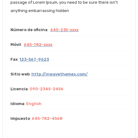
passage of Lorem Ipsum, you need to be sure there isn't
anything embarrassing hidden
Número de oficina
:
645-235-xxxx
Móvil
:
645-782-xxxx
Fax
:
123-567-9623
Sitio web
:
http://inwavethemes.com/
Licencia
:
090-2345-2456
Idioma
:
English
Impuesto
:
645-782-4568