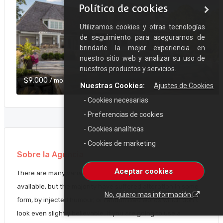
Política de cookies
Utilizamos cookies y otras tecnologías
de seguimiento para asegurarnos de
brindarle la mejor experiencia en
nuestro sitio web y analizar su uso de
nuestros productos y servicios.
$9,000
/ mo
Nuestras Cookies:
Ajustes de Cookies
- Cookies necesarias
- Preferencias de cookies
- Cookies analíticas
- Cookies de marketing
Sobre la Agencia
Aceptar cookies
There are many variations of passages of Lorem Ipsum
available, but the majority have suffered alteration in some
No, quiero mas información
form, by injected humour, or randomised words which don't
look even slightly believable. If you are going to use a