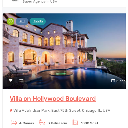
Super Agency in USA
Sale
Condo
8 años
Villa on Hollywood Boulevard
Villa At Windsor Park, East 75th Street, Chicago, IL, USA
4 Camas
3 Balneario
1000 SqFt