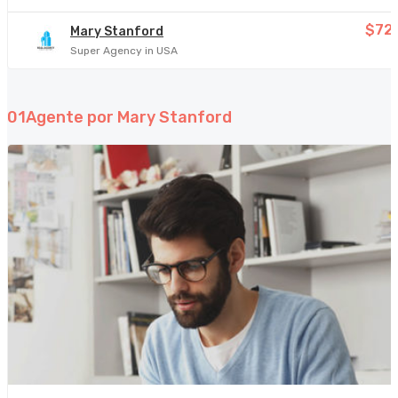
$72
Mary Stanford
Super Agency in USA
01
Agente por Mary Stanford