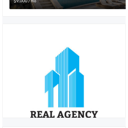
$9,000
/ mo