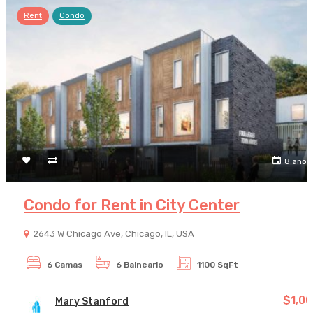
Rent
Condo
8 años
Condo for Rent in City Center
2643 W Chicago Ave, Chicago, IL, USA
6 Camas
6 Balneario
1100 SqFt
$1,0
Mary Stanford