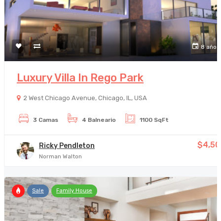
8 años
Luxury Villa In Rego Park
2 West Chicago Avenue, Chicago, IL, USA
3 Camas
4 Balneario
1100 SqFt
$4,50
Ricky Pendleton
Norman Walton
Sale
Family House