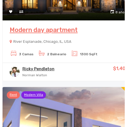
8 años
Modern day apartment
River Esplanade, Chicago, IL, USA
3 Camas
2 Balneario
1300 SqFt
$1,40
Ricky Pendleton
Norman Walton
Rent
Modern Villa