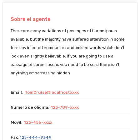
Sobre el agente
There are many variations of passages of Lorem Ipsum
available, but the majority have suffered alteration in some
form, by injected humour, or randomised words which don't
look even slightly believable. If you are going to use a
passage of Lorem Ipsum, you need to be sure there isn't
anything embarrassing hidden
Email
:
TomCruise@localhostxxxx
Número de oficina
:
125-789-xxxx
Móvil
:
125-456-xxxx
Fax
:
125-444-9349