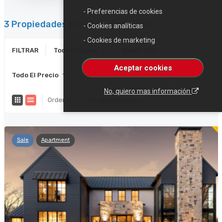
- Preferencias de cookies
3 Propiedades por Ricky Pendleton
- Cookies analíticas
- Cookies de marketing
FILTRAR
Todos Estado
Todos Tipo
Aceptar cookies
Todo El Precio
No, quiero mas información
Ordenar por
Propiedad Destacada
Sale
Apartment