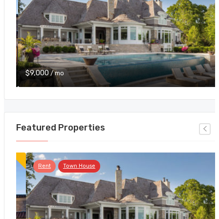
$9,000
/ mo
Featured Properties
Rent
Town House