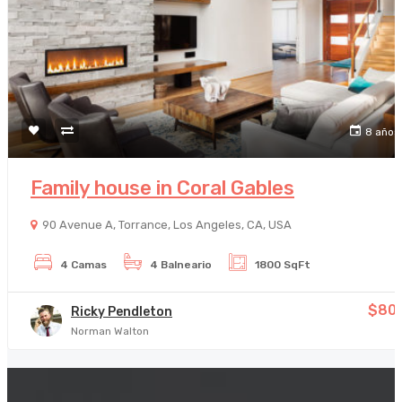
8 años
Family house in Coral Gables
90 Avenue A, Torrance, Los Angeles, CA, USA
4 Camas
4 Balneario
1800 SqFt
$800
Ricky Pendleton
Norman Walton