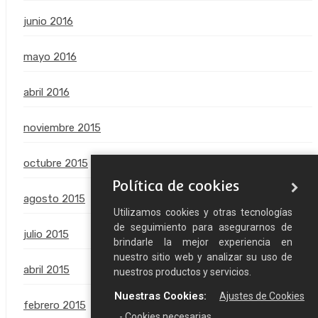
junio 2016
mayo 2016
abril 2016
noviembre 2015
octubre 2015
Política de cookies
agosto 2015
Utilizamos cookies y otras tecnologías
de seguimiento para asegurarnos de
julio 2015
brindarle la mejor experiencia en
nuestro sitio web y analizar su uso de
abril 2015
nuestros productos y servicios.
Nuestras Cookies:
Ajustes de Cookies
febrero 2015
- Cookies necesarias