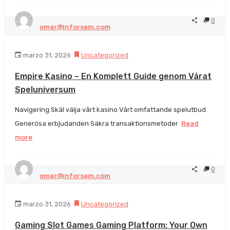
0
omar@inforsem.com
marzo 31, 2026
Uncategorized
Empire Kasino – En Komplett Guide genom Vårat
Speluniversum
Navigering Skäl välja vårt kasino Vårt omfattande spelutbud
Generösa erbjudanden Säkra transaktionsmetoder
Read
more
0
omar@inforsem.com
marzo 31, 2026
Uncategorized
Gaming Slot Games Gaming Platform: Your Own