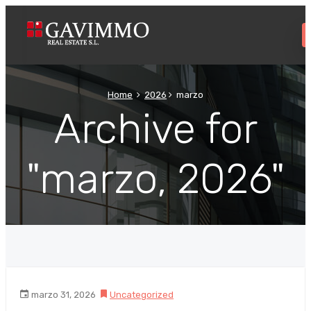
Home
2026
marzo
Archive for
"marzo, 2026"
marzo 31, 2026
Uncategorized