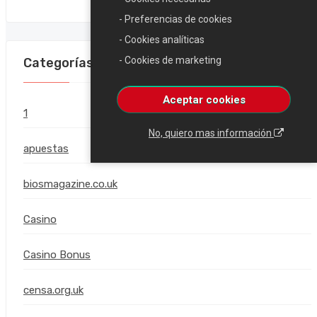
- Preferencias de cookies
- Cookies analíticas
- Cookies de marketing
Categorías
Aceptar cookies
1
No, quiero mas información
apuestas
biosmagazine.co.uk
Casino
Casino Bonus
censa.org.uk