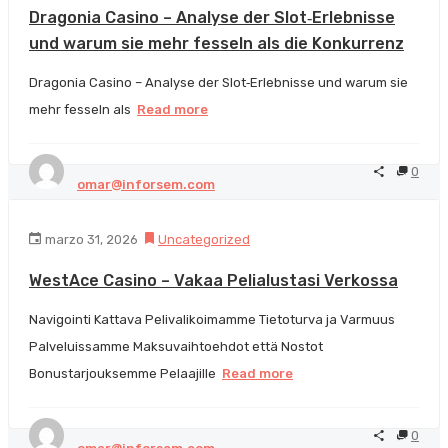
Dragonia Casino – Analyse der Slot‑Erlebnisse
und warum sie mehr fesseln als die Konkurrenz
Dragonia Casino – Analyse der Slot‑Erlebnisse und warum sie
mehr fesseln als
Read more
0
omar@inforsem.com
marzo 31, 2026
Uncategorized
WestAce Casino – Vakaa Pelialustasi Verkossa
Navigointi Kattava Pelivalikoimamme Tietoturva ja Varmuus
Palveluissamme Maksuvaihtoehdot että Nostot
Bonustarjouksemme Pelaajille
Read more
0