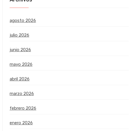
agosto 2026
julio 2026
junio 2026
mayo 2026
abril 2026
marzo 2026
febrero 2026
enero 2026