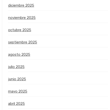
diciembre 2025
noviembre 2025
octubre 2025
septiembre 2025
agosto 2025
julio 2025
junio 2025
mayo 2025
abril 2025