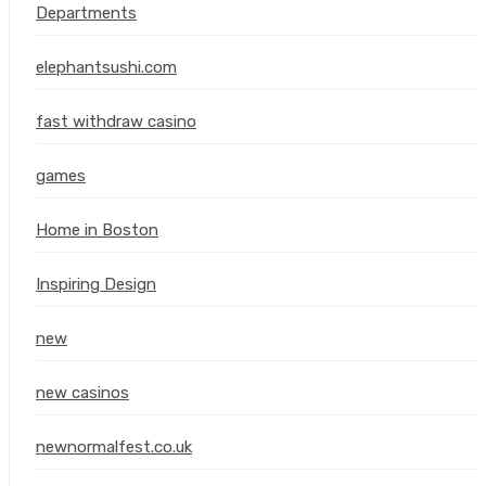
Departments
elephantsushi.com
fast withdraw casino
games
Home in Boston
Inspiring Design
new
new casinos
newnormalfest.co.uk