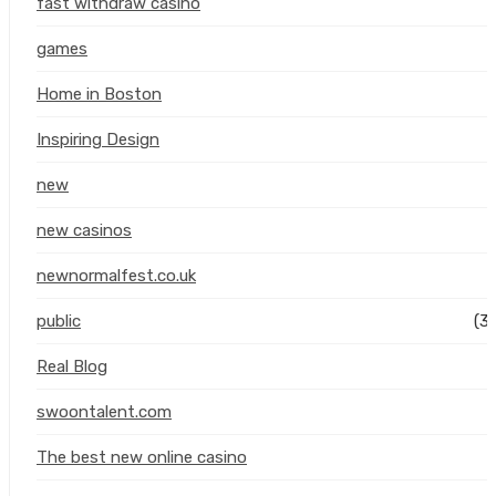
fast withdraw casino
games
Home in Boston
Inspiring Design
new
(
new casinos
newnormalfest.co.uk
public
(3
Real Blog
swoontalent.com
The best new online casino