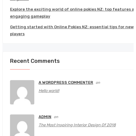
Explore the exciting world of online pokies NZ: top features a
engaging gameplay
Getting started with Online Pokies NZ: essential tips for new
players
Recent Comments
A WORDPRESS COMMENTER
on
Hello world!
ADMIN
on
The Most Inspiring Interior Design Of 2018