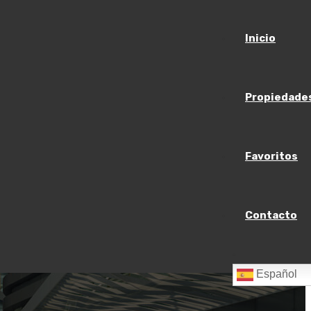
Inicio
Propiedade
Favoritos
Contacto
Español