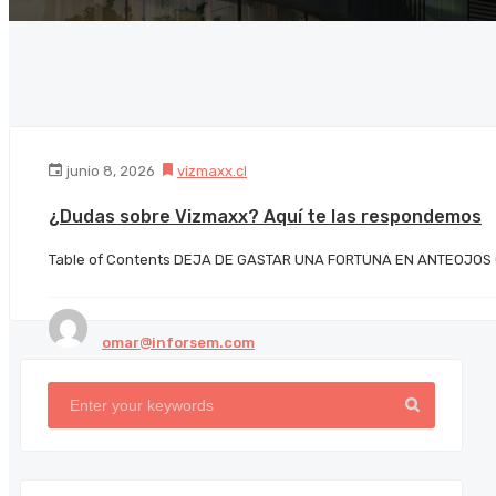
junio 8, 2026
vizmaxx.cl
¿Dudas sobre Vizmaxx? Aquí te las respondemos
Table of Contents DEJA DE GASTAR UNA FORTUNA EN ANTEOJOS
omar@inforsem.com