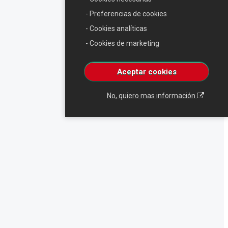
- Preferencias de cookies
- Cookies analíticas
- Cookies de marketing
Aceptar cookies
No, quiero mas información