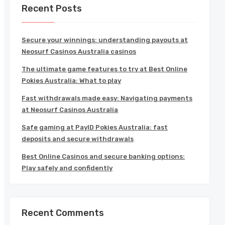
Recent Posts
Secure your winnings: understanding payouts at
Neosurf Casinos Australia casinos
The ultimate game features to try at Best Online
Pokies Australia: What to play
Fast withdrawals made easy: Navigating payments
at Neosurf Casinos Australia
Safe gaming at PayID Pokies Australia: fast
deposits and secure withdrawals
Best Online Casinos and secure banking options:
Play safely and confidently
Recent Comments