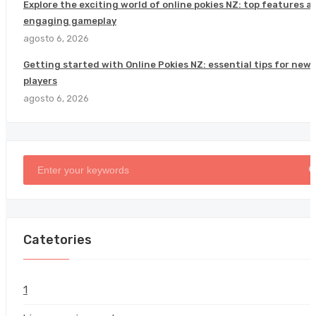
Explore the exciting world of online pokies NZ: top features a
engaging gameplay
agosto 6, 2026
Getting started with Online Pokies NZ: essential tips for new
players
agosto 6, 2026
Catetories
1