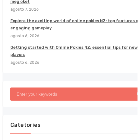
meg őket
agosto 7, 2026
Explore the exciting world of online pokies NZ: top features a
engaging gameplay
agosto 6, 2026
Getting started with Online Pokies NZ: essential tips for new
players
agosto 6, 2026
Catetories