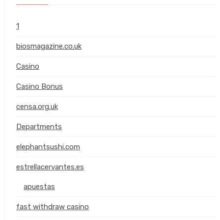
1
biosmagazine.co.uk
Casino
(
Casino Bonus
censa.org.uk
Departments
elephantsushi.com
estrellacervantes.es
apuestas
fast withdraw casino