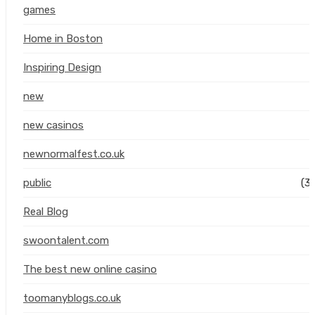
games
Home in Boston
Inspiring Design
new
(
new casinos
newnormalfest.co.uk
public
(3
Real Blog
swoontalent.com
The best new online casino
toomanyblogs.co.uk