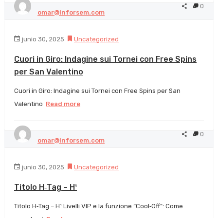
0
omar@inforsem.com
junio 30, 2025
Uncategorized
Cuori in Giro: Indagine sui Tornei con Free Spins
per San Valentino
Cuori in Giro: Indagine sui Tornei con Free Spins per San
Valentino
Read more
0
omar@inforsem.com
junio 30, 2025
Uncategorized
Titolo H‑Tag – H¹
Titolo H‑Tag – H¹ Livelli VIP e la funzione “Cool‑Off”: Come