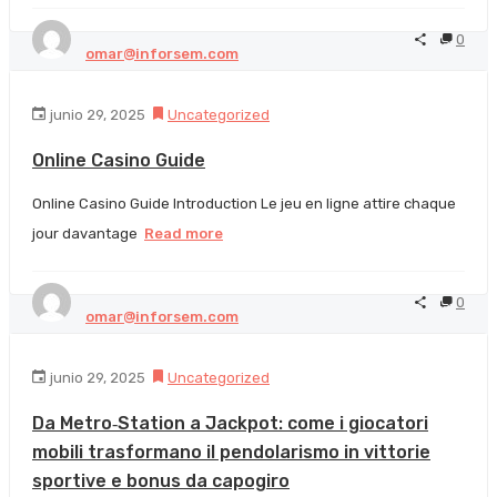
0
omar@inforsem.com
junio 29, 2025
Uncategorized
Online Casino Guide
Online Casino Guide Introduction Le jeu en ligne attire chaque
jour davantage
Read more
0
omar@inforsem.com
junio 29, 2025
Uncategorized
Da Metro‑Station a Jackpot: come i giocatori
mobili trasformano il pendolarismo in vittorie
sportive e bonus da capogiro