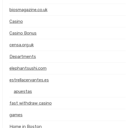
biosmagazine.co.uk
Casino
(
Casino Bonus
censa.org.uk
Departments
elephantsushi.com
estrellacervantes.es
apuestas
fast withdraw casino
games
Home in Boston