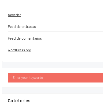
Acceder
Feed de entradas
Feed de comentarios
WordPress.org
Catetories