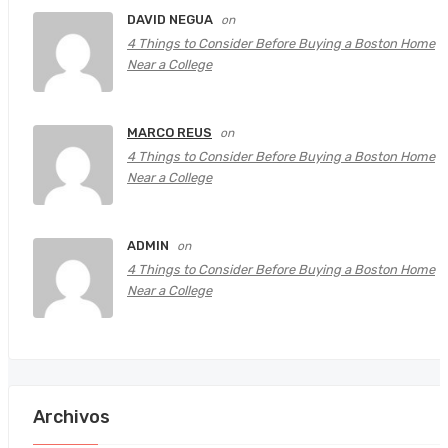
DAVID NEGUA
on
4 Things to Consider Before Buying a Boston Home
Near a College
MARCO REUS
on
4 Things to Consider Before Buying a Boston Home
Near a College
ADMIN
on
4 Things to Consider Before Buying a Boston Home
Near a College
Archivos