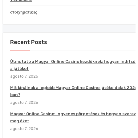
στοιχηματικες
Recent Posts
Útmutató a Magyar Online Casino kezdőknek: hogyan indítsd e
a játékot
agosto 7, 2026
Mit kínálnak a legjobb Magyar Online Casino játékoldalak 2026
ban?
agosto 7, 2026
Magyar Online Casino: ingyenes pörgetések és hogyan szerez
meg őket
agosto 7, 2026