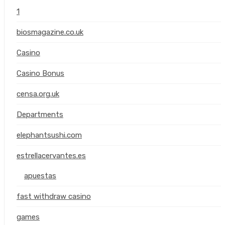
1
biosmagazine.co.uk
Casino
(
Casino Bonus
censa.org.uk
Departments
elephantsushi.com
estrellacervantes.es
apuestas
fast withdraw casino
games