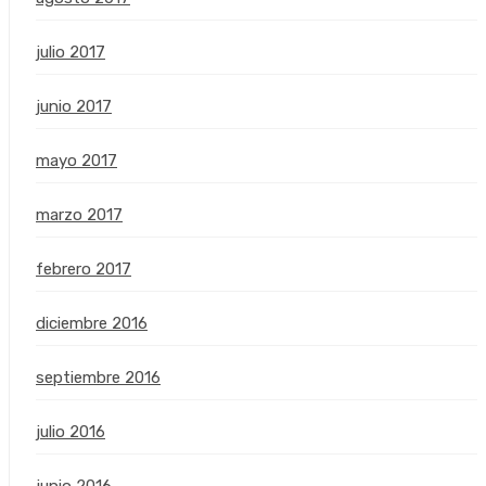
julio 2017
junio 2017
mayo 2017
marzo 2017
febrero 2017
diciembre 2016
septiembre 2016
julio 2016