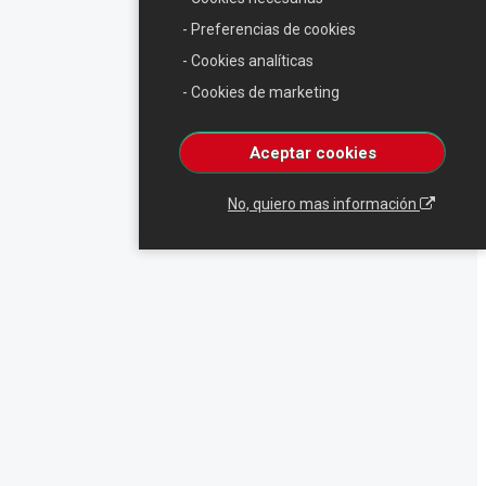
- Preferencias de cookies
- Cookies analíticas
- Cookies de marketing
Aceptar cookies
No, quiero mas información