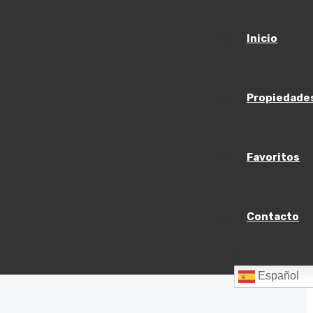
Inicio
Propiedade
Favoritos
Contacto
Español