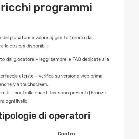
n ricchi programmi
ne del giocatore e valore aggiunto fornito dal
 le opzioni disponibili:
to dal giocatore – leggi sempre le FAQ dedicate alla
terfaccia utente – verifica su versione web prima
e anche via touchscreen.
ritti – controlla quanti tier sono presenti (Bronze
 ogni livello.
tipologie di operatori
Contro