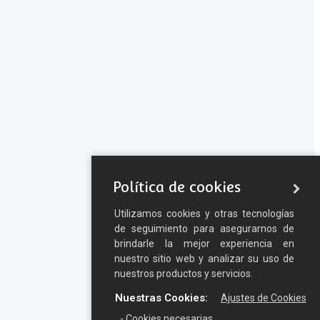
Política de cookies
Utilizamos cookies y otras tecnologías
de seguimiento para asegurarnos de
brindarle la mejor experiencia en
nuestro sitio web y analizar su uso de
nuestros productos y servicios.
Nuestras Cookies:
Ajustes de Cookies
- Cookies necesarias