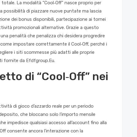
e totale. La modalità “Cool‑Off” nasce proprio per
 possibilità di piazzare nuove puntate ma lascia
zione dei bonus disponibili, partecipazione ai tornei
ttività promozionali alternative. Grazie a questo
na penalità che penalizza chi desidera progredire
mo come impostare correttamente il Cool‑Off, perché i
egliere i siti scommesse più adatti alle proprie
ti fornite da Efdfgroup.Eu.
etto di “Cool‑Off” nei
tività di gioco d’azzardo reale per un periodo
i deposito, che bloccano solo l’importo mensile
che impedisce qualsiasi accesso all’account fino alla
‑Off consente ancora l’interazione con la