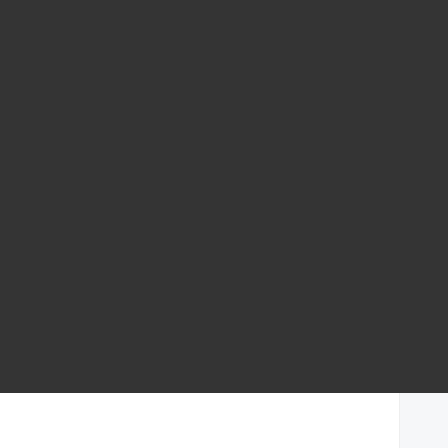
Home
Titolo H‑Tag – H¹