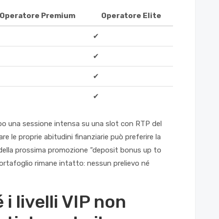
Operatore Premium
Operatore Elite
✔︎
✔︎
✔︎
✔︎
opo una sessione intensa su una slot con RTP del
are le proprie abitudini finanziarie può preferire la
 della prossima promozione “deposit bonus up to
portafoglio rimane intatto: nessun prelievo né
 livelli VIP non