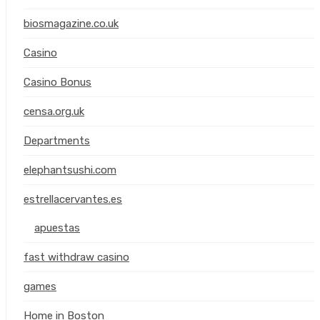
biosmagazine.co.uk
Casino
(
Casino Bonus
censa.org.uk
Departments
elephantsushi.com
estrellacervantes.es
apuestas
fast withdraw casino
games
Home in Boston