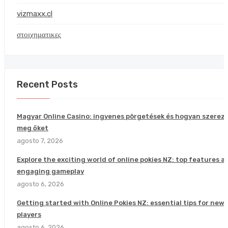
vizmaxx.cl
στοιχηματικες
Recent Posts
Magyar Online Casino: ingyenes pörgetések és hogyan szerez
meg őket
agosto 7, 2026
Explore the exciting world of online pokies NZ: top features a
engaging gameplay
agosto 6, 2026
Getting started with Online Pokies NZ: essential tips for new
players
agosto 6, 2026