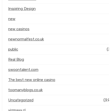
Inspiring Design
new
(
new casinos
newnormalfest.co.uk
public
(3
Real Blog
swoontalent.com
The best new online casino
toomanyblogs.co.uk
Uncategorized
(3.9
vizmaxx.cl