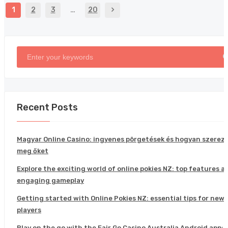
1
2
3
…
20
Recent Posts
Magyar Online Casino: ingyenes pörgetések és hogyan szerez
meg őket
Explore the exciting world of online pokies NZ: top features a
engaging gameplay
Getting started with Online Pokies NZ: essential tips for new
players
Play on the go with the Fair Go Casino Australia Android app: 