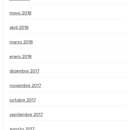
mayo 2018
abril 2018
marzo 2018
enero 2018
diciembre 2017
noviembre 2017
octubre 2017
septiembre 2017
agosto 2017