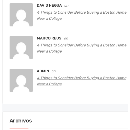
DAVID NEGUA
on
4 Things to Consider Before Buying a Boston Home
Near a College
MARCO REUS
on
4 Things to Consider Before Buying a Boston Home
Near a College
ADMIN
on
4 Things to Consider Before Buying a Boston Home
Near a College
Archivos