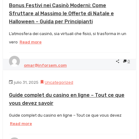
Bonus Festivi nei Casinò Moderni: Come
Sfruttare al Massimo le Offerte di Natale e
Halloween – Guida per Principianti
L’atmosfera dei casinò, sia virtuali che fisici, si trasforma in un
vero
Read more
0
omar@inforsem.com
julio 31, 2025
Uncategorized
Guide complet du casino en ligne – Tout ce que
vous devez savoir
Guide complet du casino en ligne – Tout ce que vous devez
Read more