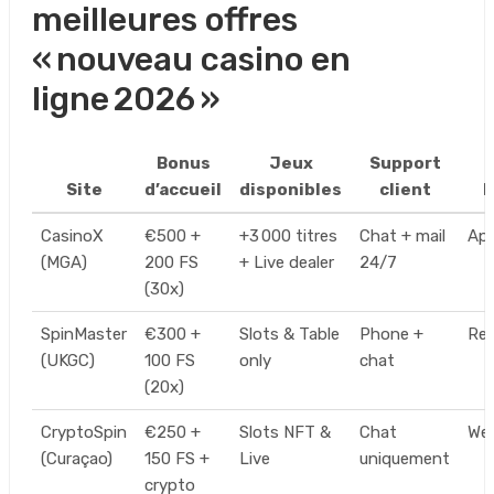
meilleures offres
« nouveau casino en
ligne 2026 »
Bonus
Jeux
Support
Site
d’accueil
disponibles
client
M
CasinoX
€500 +
+3 000 titres
Chat + mail
Ap
(MGA)
200 FS
+ Live dealer
24/7
(30x)
SpinMaster
€300 +
Slots & Table
Phone +
Res
(UKGC)
100 FS
only
chat
(20x)
CryptoSpin
€250 +
Slots NFT &
Chat
Web
(Curaçao)
150 FS +
Live
uniquement
crypto