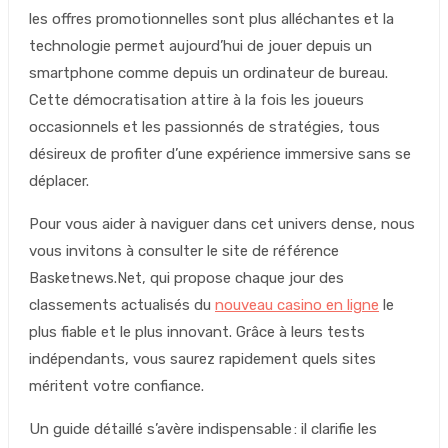
les offres promotionnelles sont plus alléchantes et la
technologie permet aujourd’hui de jouer depuis un
smartphone comme depuis un ordinateur de bureau.
Cette démocratisation attire à la fois les joueurs
occasionnels et les passionnés de stratégies, tous
désireux de profiter d’une expérience immersive sans se
déplacer.
Pour vous aider à naviguer dans cet univers dense, nous
vous invitons à consulter le site de référence
Basketnews.Net, qui propose chaque jour des
classements actualisés du
nouveau casino en ligne
le
plus fiable et le plus innovant. Grâce à leurs tests
indépendants, vous saurez rapidement quels sites
méritent votre confiance.
Un guide détaillé s’avère indispensable : il clarifie les