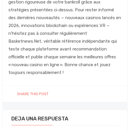
gestion rigoureuse de votre bankroll grâce aux
stratégies présentées ci‑dessus. Pour rester informé
des dernières nouveautés — nouveaux casinos lancés en
2026, innovations blockchain ou expériences VR —
n’hésitez pas à consulter régulièrement
Basketnews.Net, véritable référence indépendante qui
teste chaque plateforme avant recommandation
officielle et publie chaque semaine les meilleures offres
« nouveau casino en ligne ». Bonne chance et jouez
toujours responsablement !
SHARE THIS POST
DEJA UNA RESPUESTA