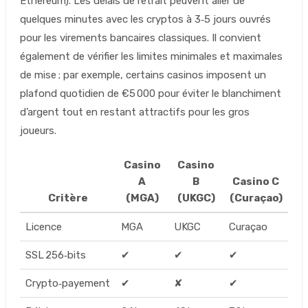
Ethereum). Les délais de retrait peuvent aller de
quelques minutes avec les cryptos à 3‑5 jours ouvrés
pour les virements bancaires classiques. Il convient
également de vérifier les limites minimales et maximales
de mise ; par exemple, certains casinos imposent un
plafond quotidien de €5 000 pour éviter le blanchiment
d’argent tout en restant attractifs pour les gros
joueurs.
Casino
Casino
A
B
Casino C
Critère
(MGA)
(UKGC)
(Curaçao)
Licence
MGA
UKGC
Curaçao
SSL 256‑bits
✔︎
✔︎
✔︎
Crypto‑payement
✔︎
✘
✔︎