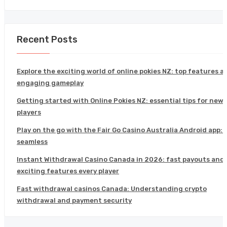
Recent Posts
Explore the exciting world of online pokies NZ: top features a
engaging gameplay
Getting started with Online Pokies NZ: essential tips for new
players
Play on the go with the Fair Go Casino Australia Android app: 
seamless
Instant Withdrawal Casino Canada in 2026: fast payouts and
exciting features every player
Fast withdrawal casinos Canada: Understanding crypto
withdrawal and payment security