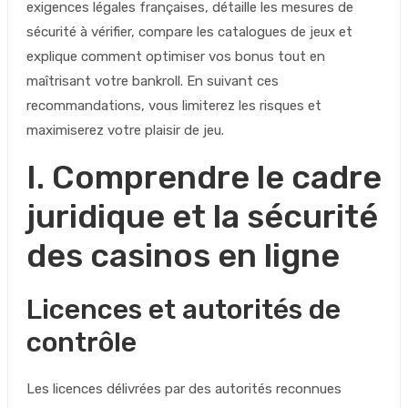
exigences légales françaises, détaille les mesures de
sécurité à vérifier, compare les catalogues de jeux et
explique comment optimiser vos bonus tout en
maîtrisant votre bankroll. En suivant ces
recommandations, vous limiterez les risques et
maximiserez votre plaisir de jeu.
I. Comprendre le cadre
juridique et la sécurité
des casinos en ligne
Licences et autorités de
contrôle
Les licences délivrées par des autorités reconnues