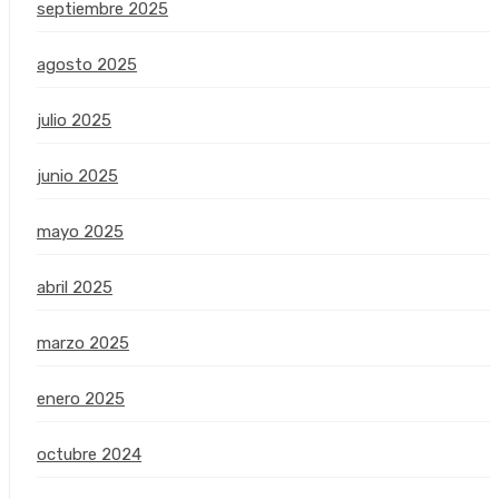
septiembre 2025
agosto 2025
julio 2025
junio 2025
mayo 2025
abril 2025
marzo 2025
enero 2025
octubre 2024