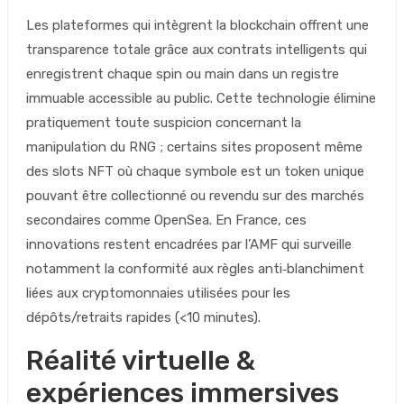
Les plateformes qui intègrent la blockchain offrent une
transparence totale grâce aux contrats intelligents qui
enregistrent chaque spin ou main dans un registre
immuable accessible au public. Cette technologie élimine
pratiquement toute suspicion concernant la
manipulation du RNG ; certains sites proposent même
des slots NFT où chaque symbole est un token unique
pouvant être collectionné ou revendu sur des marchés
secondaires comme OpenSea. En France, ces
innovations restent encadrées par l’AMF qui surveille
notamment la conformité aux règles anti‑blanchiment
liées aux cryptomonnaies utilisées pour les
dépôts/retraits rapides (<10 minutes).
Réalité virtuelle &
expériences immersives