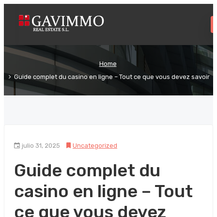
Home
Guide complet du casino en ligne – Tout ce que vous devez savoir
julio 31, 2025
Uncategorized
Guide complet du
casino en ligne – Tout
ce que vous devez