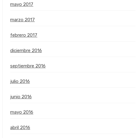
mayo 2017
marzo 2017
febrero 2017
diciembre 2016
septiembre 2016
julio 2016
junio 2016
mayo 2016
abril 2016