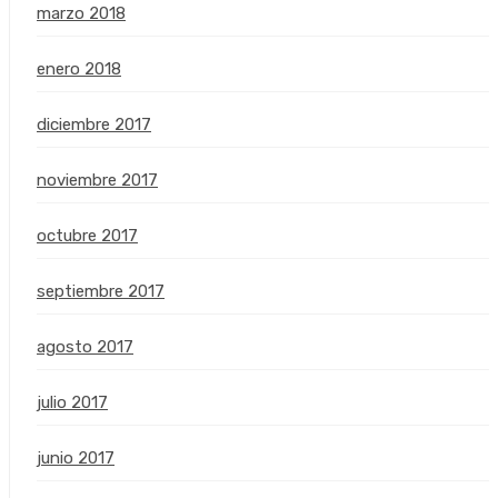
marzo 2018
enero 2018
diciembre 2017
noviembre 2017
octubre 2017
septiembre 2017
agosto 2017
julio 2017
junio 2017