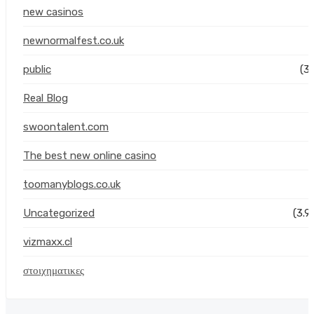
new casinos
newnormalfest.co.uk
public
(3
Real Blog
swoontalent.com
The best new online casino
toomanyblogs.co.uk
Uncategorized
(3.9
vizmaxx.cl
στοιχηματικες