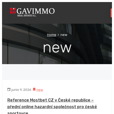
Home
new
new
junio 9, 2026
new
Reference Mostbet CZ v České republice –
přední online hazardní společnost pro české
sportovce