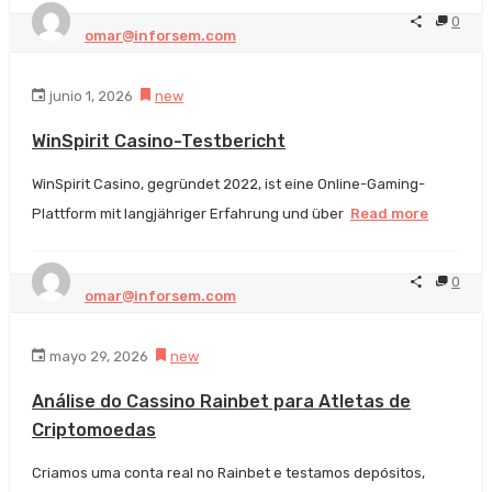
0
omar@inforsem.com
junio 1, 2026
new
WinSpirit Casino-Testbericht
WinSpirit Casino, gegründet 2022, ist eine Online-Gaming-
Plattform mit langjähriger Erfahrung und über
Read more
0
omar@inforsem.com
mayo 29, 2026
new
Análise do Cassino Rainbet para Atletas de
Criptomoedas
Criamos uma conta real no Rainbet e testamos depósitos,