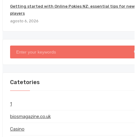
Getting started with Online Pokies NZ: essential tips for new
players
agosto 6, 2026
Catetories
1
biosmagazine.co.uk
Casino
(