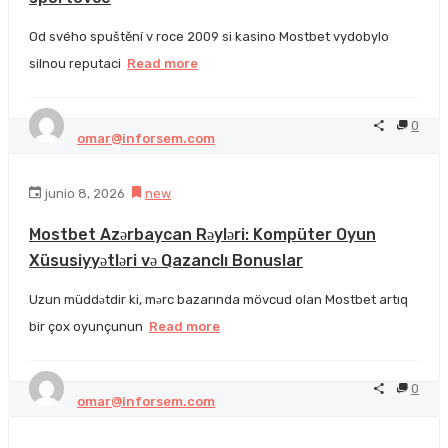
Od svého spuštění v roce 2009 si kasino Mostbet vydobylo
silnou reputaci
Read more
0
omar@inforsem.com
junio 8, 2026
new
Mostbet Azərbaycan Rəyləri: Kompüter Oyun
Xüsusiyyətləri və Qazanclı Bonuslar
Uzun müddətdir ki, mərc bazarında mövcud olan Mostbet artıq
bir çox oyunçunun
Read more
0
omar@inforsem.com