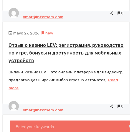
0
omar@inforsem.com
mayo 27, 2026
new
Отзыв о казино LEV: регистрация, руководство
по игре, бонусы и доступность для мобильных
устройств
Онлайн-казино LEV — это онлайн-платформа для видеоигр,
предлагающая широкий выбор игровых автоматов,
Read
more
0
omar@inforsem.com