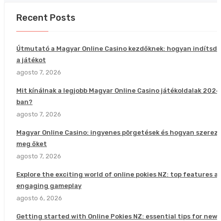
Recent Posts
Útmutató a Magyar Online Casino kezdőknek: hogyan indítsd e
a játékot
agosto 7, 2026
Mit kínálnak a legjobb Magyar Online Casino játékoldalak 2026
ban?
agosto 7, 2026
Magyar Online Casino: ingyenes pörgetések és hogyan szerez
meg őket
agosto 7, 2026
Explore the exciting world of online pokies NZ: top features a
engaging gameplay
agosto 6, 2026
Getting started with Online Pokies NZ: essential tips for new