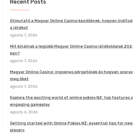
Recent Posts
Útmutató a Magyar Online Casino kezdőknek: hogyan indítsd e
a játékot
agosto 7, 2026
Mit kínálnak a legjobb Magyar Online Casino játékoldalak 2026
ban?
agosto 7, 2026
Magyar Online Casino: ingyenes pörgetések és hogyan szerez
meg őket
agosto 7, 2026
Explore the exciting world of online pokies NZ: top features a
engaging gameplay
agosto 6, 2026
Getting started with Online Pokies NZ: essential tips for new
players