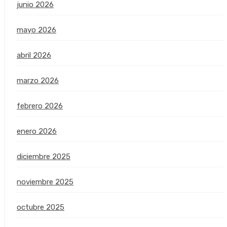
junio 2026
mayo 2026
abril 2026
marzo 2026
febrero 2026
enero 2026
diciembre 2025
noviembre 2025
octubre 2025