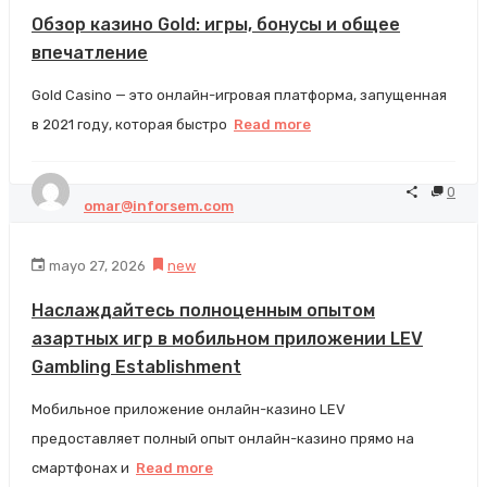
Обзор казино Gold: игры, бонусы и общее
впечатление
Gold Casino — это онлайн-игровая платформа, запущенная
в 2021 году, которая быстро
Read more
0
omar@inforsem.com
mayo 27, 2026
new
Наслаждайтесь полноценным опытом
азартных игр в мобильном приложении LEV
Gambling Establishment
Мобильное приложение онлайн-казино LEV
предоставляет полный опыт онлайн-казино прямо на
смартфонах и
Read more