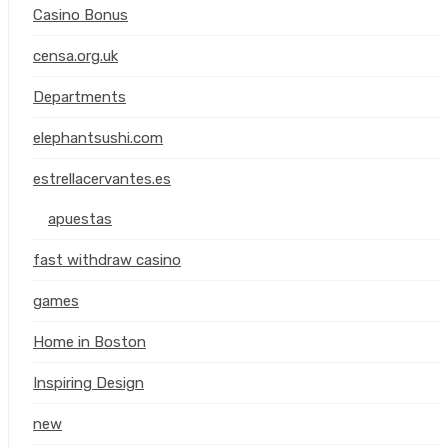
Casino Bonus
censa.org.uk
Departments
elephantsushi.com
estrellacervantes.es
apuestas
fast withdraw casino
games
Home in Boston
Inspiring Design
new
(