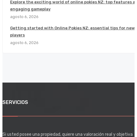
Explore the exciting world of online pokies NZ: top features a
engaging gameplay
agosto 6, 2026
Getting started with Online Pokies NZ: essential tips for new
players
agosto 6, 2026
SERVICIOS
Si usted posee una propiedad, quiere una valoración real y objetiva