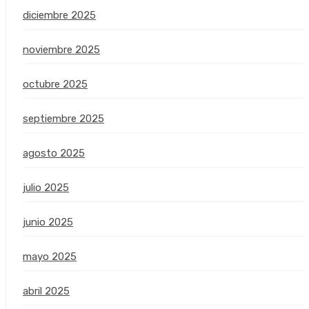
diciembre 2025
noviembre 2025
octubre 2025
septiembre 2025
agosto 2025
julio 2025
junio 2025
mayo 2025
abril 2025