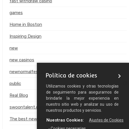
fast withdraw casino
games
Home in Boston
Inspiring Design
new
(
new casinos
newnormalfest.co.uk
Política de cookies
public
(3
Utilizamos cookies y otras tecnologías
de seguimiento para asegurarnos de
Real Blog
brindarle la mejor experiencia en
nuestro sitio web y analizar su uso de
swoontalent.com
nuestros productos y servicios.
The best new online casino
Nuestras Cookies:
Ajustes de Cookies
- Cookies necesarias