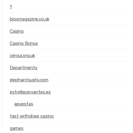
1
biosmagazine.co.uk
Casino
(
Casino Bonus
censa.org.uk
Departments
elephantsushi.com
estrellacervantes.es
apuestas
fast withdraw casino
games