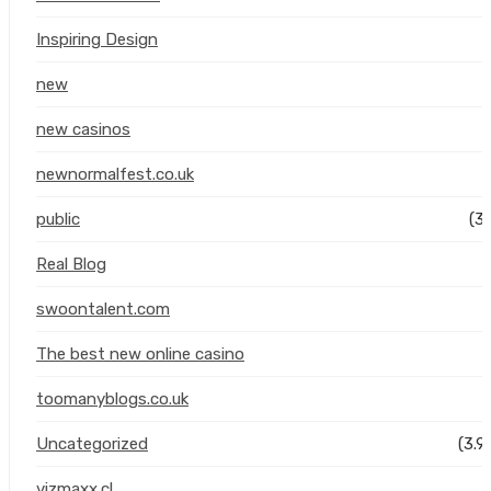
Inspiring Design
new
(
new casinos
newnormalfest.co.uk
public
(3
Real Blog
swoontalent.com
The best new online casino
toomanyblogs.co.uk
Uncategorized
(3.9
vizmaxx.cl