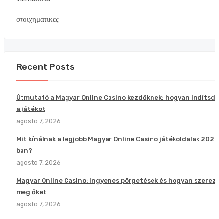
στοιχηματικες
Recent Posts
Útmutató a Magyar Online Casino kezdőknek: hogyan indítsd e
a játékot
agosto 7, 2026
Mit kínálnak a legjobb Magyar Online Casino játékoldalak 2026
ban?
agosto 7, 2026
Magyar Online Casino: ingyenes pörgetések és hogyan szerez
meg őket
agosto 7, 2026