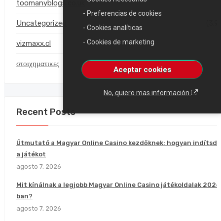
toomanyblogs.co.uk
- Preferencias de cookies
Uncategorized
(3.9
- Cookies analíticas
- Cookies de marketing
vizmaxx.cl
στοιχηματικες
Aceptar cookies
No, quiero mas información
Recent Posts
Útmutató a Magyar Online Casino kezdőknek: hogyan indítsd e
a játékot
agosto 7, 2026
Mit kínálnak a legjobb Magyar Online Casino játékoldalak 2026
ban?
agosto 7, 2026