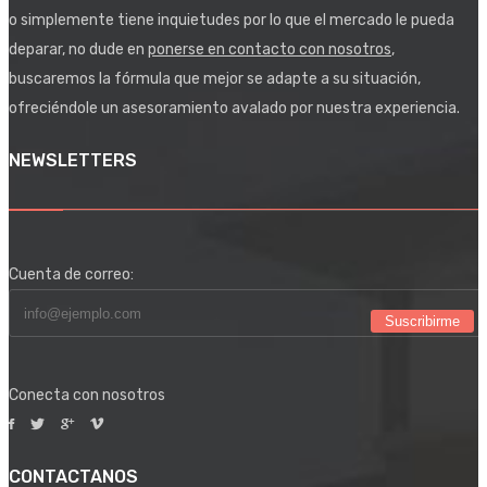
o simplemente tiene inquietudes por lo que el mercado le pueda
deparar, no dude en
ponerse en contacto con nosotros
,
buscaremos la fórmula que mejor se adapte a su situación,
ofreciéndole un asesoramiento avalado por nuestra experiencia.
NEWSLETTERS
Cuenta de correo:
Suscribirme
Conecta con nosotros
CONTACTANOS