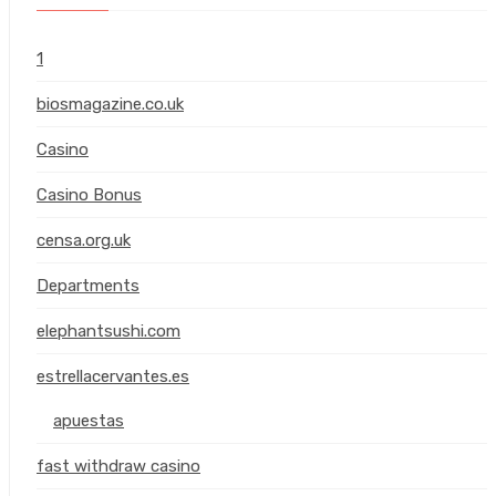
1
biosmagazine.co.uk
Casino
(
Casino Bonus
censa.org.uk
Departments
elephantsushi.com
estrellacervantes.es
apuestas
fast withdraw casino