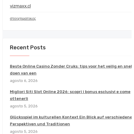
vizmaxx.cl
στοιχηματικες
Recent Posts
Beste Online Casino Zonder Cruks: tips voor het veilig en snel
doen van een
agosto 6, 2026
Migliori Siti Slot Online 2026: scopri i bonus esclusivi e come
ottenerli
agosto 5, 2026
Glücksspiel im kulturellen Kontext Ein Blick auf verschiedene
Perspektiven und Traditionen
agosto 5, 2026