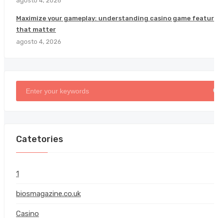
agosto 4, 2026
Maximize your gameplay: understanding casino game feature
that matter
agosto 4, 2026
Catetories
1
biosmagazine.co.uk
Casino
(