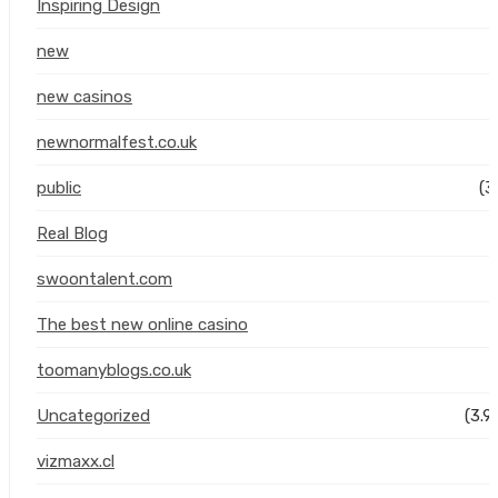
Inspiring Design
new
(
new casinos
newnormalfest.co.uk
public
(3
Real Blog
swoontalent.com
The best new online casino
toomanyblogs.co.uk
Uncategorized
(3.9
vizmaxx.cl