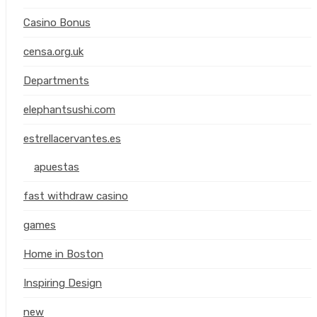
Casino Bonus
censa.org.uk
Departments
elephantsushi.com
estrellacervantes.es
apuestas
fast withdraw casino
games
Home in Boston
Inspiring Design
new
(