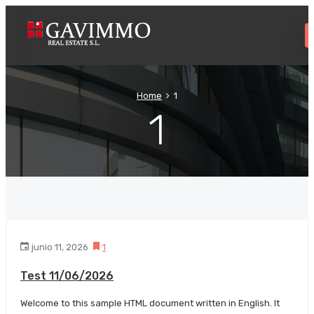
Home
1
1
junio 11, 2026
1
Test 11/06/2026
Welcome to this sample HTML document written in English. It