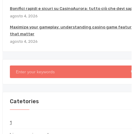
Bonifici rapidi e sicuri su CasinoAurora: tutto ciò che devi sap
agosto 4, 2026
Maximize your gameplay: understanding casino game feature
that matter
agosto 4, 2026
Catetories
1