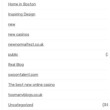
Home in Boston
Inspiring Design
new
(
new casinos
newnormalfest.co.uk
public
(3
Real Blog
swoontalent.com
The best new online casino
toomanyblogs.co.uk
Uncategorized
(3.9