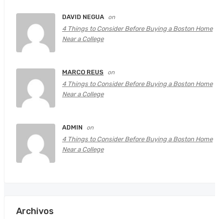
DAVID NEGUA
on
4 Things to Consider Before Buying a Boston Home
Near a College
MARCO REUS
on
4 Things to Consider Before Buying a Boston Home
Near a College
ADMIN
on
4 Things to Consider Before Buying a Boston Home
Near a College
Archivos