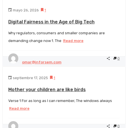
mayo 26, 2026
1
Digital Fairness in the Age of Big Tech
Why regulators, consumers and smaller companies are
demanding change now 1. The
Read more
0
omar@inforsem.com
septiembre 17, 2025
1
Mother your children are like birds
Verse 1 For as long as I can remember, The windows always
Read more
0