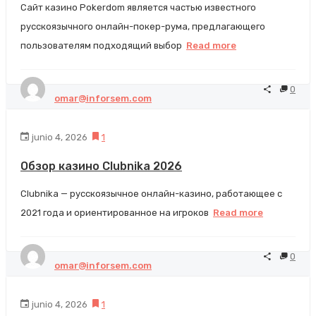
Сайт казино Pokerdom является частью известного
русскоязычного онлайн-покер-рума, предлагающего
пользователям подходящий выбор
Read more
0
omar@inforsem.com
junio 4, 2026
1
Обзор казино Clubnika 2026
Clubnika — русскоязычное онлайн-казино, работающее с
2021 года и ориентированное на игроков
Read more
0
omar@inforsem.com
junio 4, 2026
1