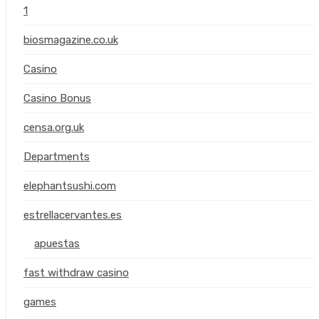
1
biosmagazine.co.uk
Casino
(
Casino Bonus
censa.org.uk
Departments
elephantsushi.com
estrellacervantes.es
apuestas
fast withdraw casino
games