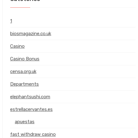
1
biosmagazine.co.uk
Casino
(
Casino Bonus
censa.org.uk
Departments
elephantsushi.com
estrellacervantes.es
apuestas
fast withdraw casino