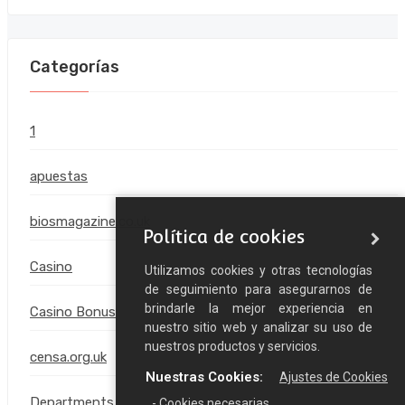
Categorías
1
apuestas
biosmagazine.co.uk
Política de cookies
Casino
Utilizamos cookies y otras tecnologías
de seguimiento para asegurarnos de
brindarle la mejor experiencia en
Casino Bonus
nuestro sitio web y analizar su uso de
nuestros productos y servicios.
censa.org.uk
Nuestras Cookies:
Ajustes de Cookies
Departments
- Cookies necesarias