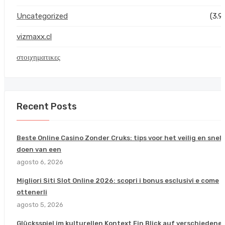
Uncategorized
(3.9
vizmaxx.cl
στοιχηματικες
Recent Posts
Beste Online Casino Zonder Cruks: tips voor het veilig en snel
doen van een
agosto 6, 2026
Migliori Siti Slot Online 2026: scopri i bonus esclusivi e come
ottenerli
agosto 5, 2026
Glücksspiel im kulturellen Kontext Ein Blick auf verschiedene