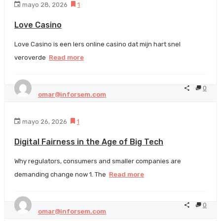
mayo 28, 2026
1
Love Casino
Love Casino is een Iers online casino dat mijn hart snel
veroverde
Read more
0
omar@inforsem.com
mayo 26, 2026
1
Digital Fairness in the Age of Big Tech
Why regulators, consumers and smaller companies are
demanding change now 1. The
Read more
0
omar@inforsem.com