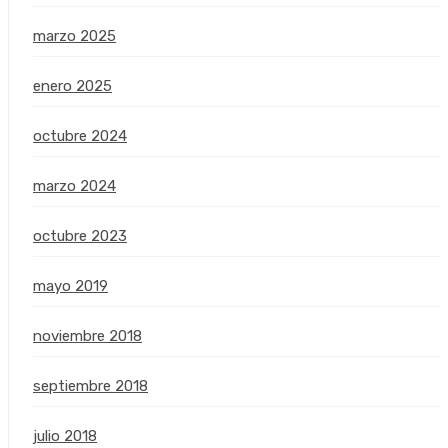
marzo 2025
enero 2025
octubre 2024
marzo 2024
octubre 2023
mayo 2019
noviembre 2018
septiembre 2018
julio 2018