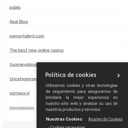
public
Real Blog
swoontalent.com
The best new online casino
toomanyblogs.co.uk
Política de cookies
Uncategorized
Utilizamos cookies y otras tecnologías
de seguimiento para asegurarnos de
vizmaxx.cl
brindarle la mejor experiencia en
nuestro sitio web y analizar su uso de
στοιχηματικες
nuestros productos y servicios.
Nuestras Cookies:
Ajustes de Cookies
- Cookies necesarias