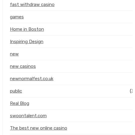
fast withdraw casino
games
Home in Boston
Inspiring Design
new
(
new casinos
newnormalfest.co.uk
public
(3
Real Blog
swoontalent.com
The best new online casino