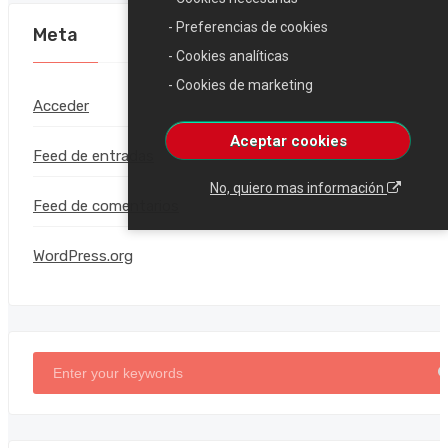
- Preferencias de cookies
Meta
- Cookies analíticas
- Cookies de marketing
Acceder
Aceptar cookies
Feed de entradas
No, quiero mas información
Feed de comentarios
WordPress.org