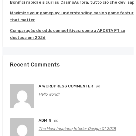
Bonifici rapidi e sicuri su CasinoAurora: tutto ciò che devi sap
Maximize your gameplay: understanding casino game feature
that matter
Comparação de odds competitivas: como a APOSTA PT se
destaca em 2026
Recent Comments
A WORDPRESS COMMENTER
on
Hello world!
ADMIN
on
The Most Inspiring Interior Design Of 2018