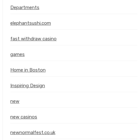
Departments
elephantsushi.com
fast withdraw casino
games
Home in Boston
Inspiring Design
new
new casinos
newnormalfest.co.uk