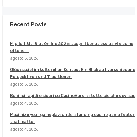
Recent Posts
Migliori Siti Slot Online 2026: scopri i bonus esclusivi e come
ottenerli
agosto 5, 2026
Glücksspiel im kulturellen Kontext Ein Blick auf verschiedene
Perspektiven und Traditionen
agosto 5, 2026
Bonifici rapidi e sicuri su CasinoAurora: tutto ciò che devi sap
agosto 4, 2026
Maximize your gameplay: understanding casino game feature
that matter
agosto 4, 2026