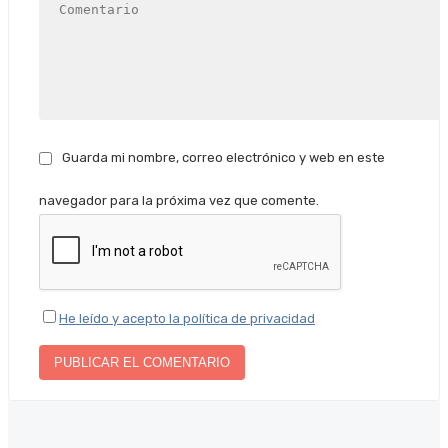
Guarda mi nombre, correo electrónico y web en este
navegador para la próxima vez que comente.
He leído y acepto la política de privacidad