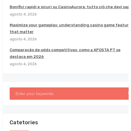
Bonifici rapidi e sicuri su CasinoAurora: tutto ciò che devi sap
agosto 4, 2026
Maximize your gameplay: understanding casino game feature
that matter
agosto 4, 2026
Comparação de odds competitivas: como a APOSTA PT se
destaca em 2026
agosto 4, 2026
Catetories