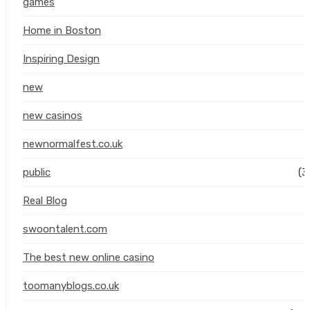
games
Home in Boston
Inspiring Design
new
(
new casinos
newnormalfest.co.uk
public
(3
Real Blog
swoontalent.com
The best new online casino
toomanyblogs.co.uk