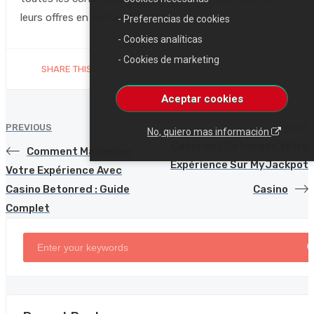
leurs offres en visitant
Solcasino
.
- Preferencias de cookies
- Cookies analíticas
- Cookies de marketing
SHARE THIS POST
Aceptar cookies
PREVIOUS
NEXT
No, quiero mas información
Comment Optimiser Votre
Comment Maximiser
Expérience Sur MyJackpot
Votre Expérience Avec
Casino Betonred : Guide
Casino
Complet