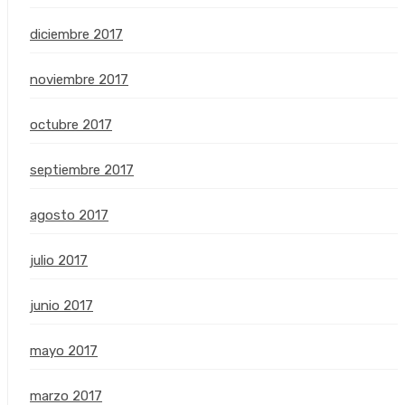
diciembre 2017
noviembre 2017
octubre 2017
septiembre 2017
agosto 2017
julio 2017
junio 2017
mayo 2017
marzo 2017