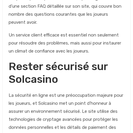
d’une section FAQ détaillée sur son site, qui couvre bon
nombre des questions courantes que les joueurs
peuvent avoir.
Un service client efficace est essentiel non seulement
pour résoudre des problèmes, mais aussi pour instaurer
un climat de confiance avec les joueurs.
Rester sécurisé sur
Solcasino
La sécurité en ligne est une préoccupation majeure pour
les joueurs, et Solcasino met un point d’honneur à
assurer un environnement sécurisé. Le site utilise des
technologies de cryptage avancées pour protéger les
données personnelles et les détails de paiement des