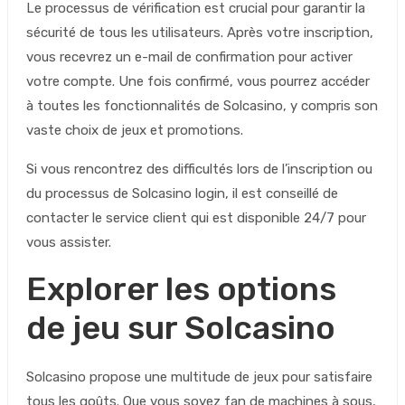
Le processus de vérification est crucial pour garantir la
sécurité de tous les utilisateurs. Après votre inscription,
vous recevrez un e-mail de confirmation pour activer
votre compte. Une fois confirmé, vous pourrez accéder
à toutes les fonctionnalités de Solcasino, y compris son
vaste choix de jeux et promotions.
Si vous rencontrez des difficultés lors de l’inscription ou
du processus de Solcasino login, il est conseillé de
contacter le service client qui est disponible 24/7 pour
vous assister.
Explorer les options
de jeu sur Solcasino
Solcasino propose une multitude de jeux pour satisfaire
tous les goûts. Que vous soyez fan de machines à sous,