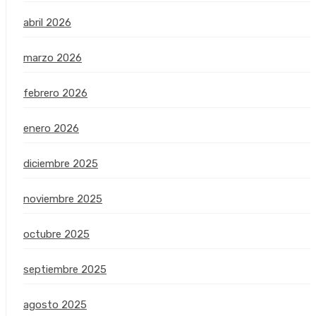
abril 2026
marzo 2026
febrero 2026
enero 2026
diciembre 2025
noviembre 2025
octubre 2025
septiembre 2025
agosto 2025