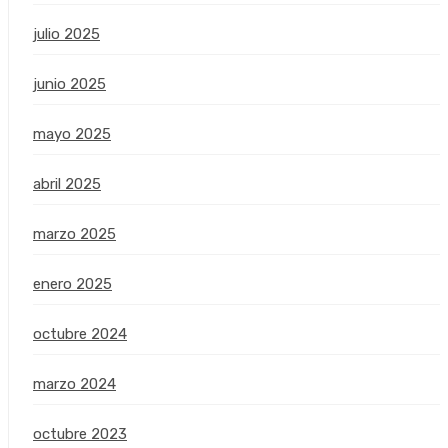
julio 2025
junio 2025
mayo 2025
abril 2025
marzo 2025
enero 2025
octubre 2024
marzo 2024
octubre 2023