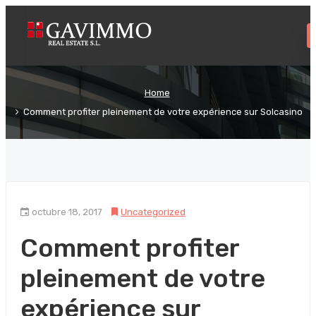
Home
Comment profiter pleinement de votre expérience sur Solcasino
octubre 18, 2017
Uncategorized
Comment profiter
pleinement de votre
expérience sur