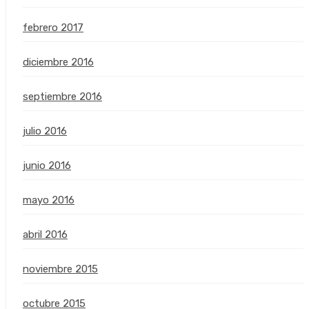
febrero 2017
diciembre 2016
septiembre 2016
julio 2016
junio 2016
mayo 2016
abril 2016
noviembre 2015
octubre 2015