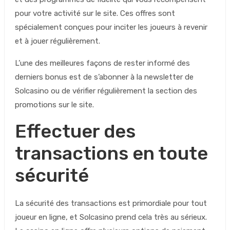
pour votre activité sur le site. Ces offres sont
spécialement conçues pour inciter les joueurs à revenir
et à jouer régulièrement.
L’une des meilleures façons de rester informé des
derniers bonus est de s’abonner à la newsletter de
Solcasino ou de vérifier régulièrement la section des
promotions sur le site.
Effectuer des
transactions en toute
sécurité
La sécurité des transactions est primordiale pour tout
joueur en ligne, et Solcasino prend cela très au sérieux.