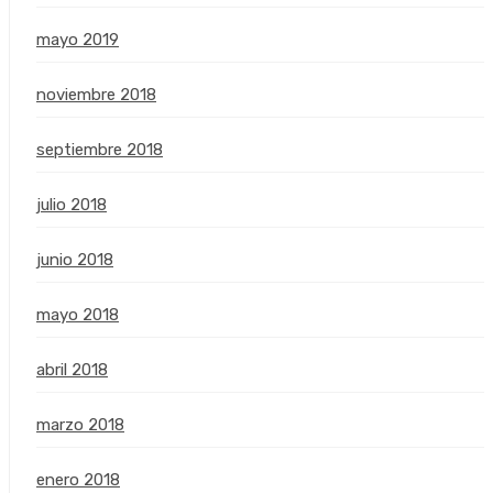
mayo 2019
noviembre 2018
septiembre 2018
julio 2018
junio 2018
mayo 2018
abril 2018
marzo 2018
enero 2018