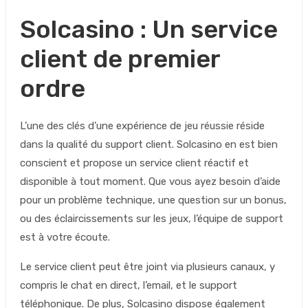
Solcasino : Un service
client de premier
ordre
L’une des clés d’une expérience de jeu réussie réside
dans la qualité du support client. Solcasino en est bien
conscient et propose un service client réactif et
disponible à tout moment. Que vous ayez besoin d’aide
pour un problème technique, une question sur un bonus,
ou des éclaircissements sur les jeux, l’équipe de support
est à votre écoute.
Le service client peut être joint via plusieurs canaux, y
compris le chat en direct, l’email, et le support
téléphonique. De plus, Solcasino dispose également