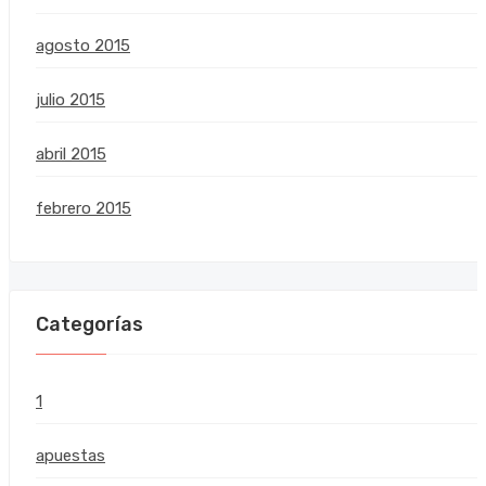
agosto 2015
julio 2015
abril 2015
febrero 2015
Categorías
1
apuestas