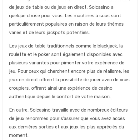
de jeux de table ou de jeux en direct, Solcasino a
quelque chose pour vous. Les machines à sous sont
particulièrement populaires en raison de leurs thèmes
variés et de leurs jackpots potentiels.
Les jeux de table traditionnels comme le blackjack, la
roulette et le poker sont également disponibles avec
plusieurs variantes pour pimenter votre expérience de
jeu. Pour ceux qui cherchent encore plus de réalisme, les
jeux en direct offrent la possibilité de jouer avec de vrais
croupiers, offrant ainsi une expérience de casino
authentique depuis le confort de votre maison.
En outre, Solcasino travaille avec de nombreux éditeurs
de jeux renommés pour s’assurer que vous avez accès
aux dernières sorties et aux jeux les plus appréciés du
moment.