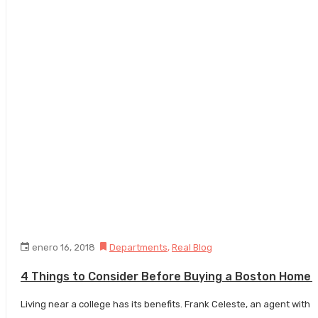
enero 16, 2018
Departments
,
Real Blog
4 Things to Consider Before Buying a Boston Home 
Living near a college has its benefits. Frank Celeste, an agent with