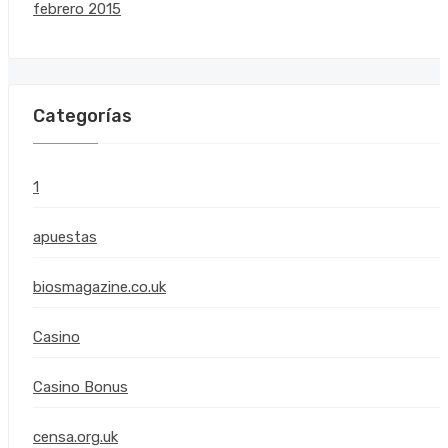
febrero 2015
Categorías
1
apuestas
biosmagazine.co.uk
Casino
Casino Bonus
censa.org.uk