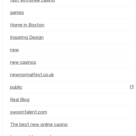
fast withdraw casino
games
Home in Boston
Inspiring Design
new
(
new casinos
newnormalfest.co.uk
public
(3
Real Blog
swoontalent.com
The best new online casino