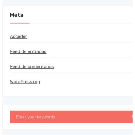
Meta
Acceder
Feed de entradas
Feed de comentarios
WordPress.org