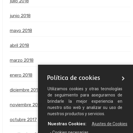
julio 2018
junio 2018
mayo 2018
abril 2018
marzo 2018
enero 2018
Política de cookies
Utilizamos cookies y otras tecnologías
diciembre 2017
de seguimiento para asegurarnos de
brindarle la mejor experiencia en
noviembre 2017
nuestro sitio web y analizar su uso de
nuestros productos y servicios.
octubre 2017
Nuestras Cookies:
Ajustes de Cookies
- Cookies necesarias