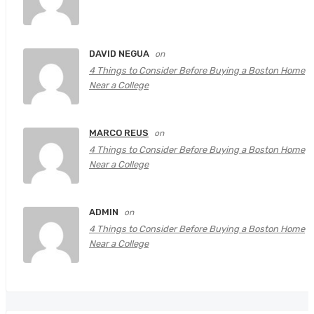
DAVID NEGUA
on
4 Things to Consider Before Buying a Boston Home
Near a College
MARCO REUS
on
4 Things to Consider Before Buying a Boston Home
Near a College
ADMIN
on
4 Things to Consider Before Buying a Boston Home
Near a College