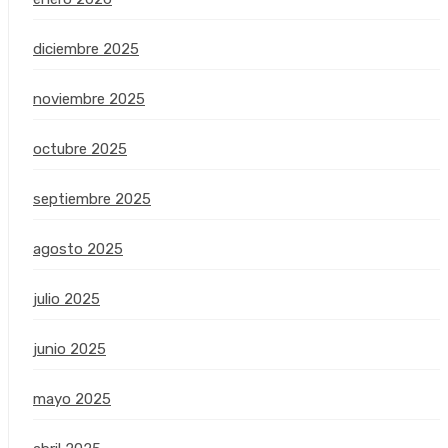
diciembre 2025
noviembre 2025
octubre 2025
septiembre 2025
agosto 2025
julio 2025
junio 2025
mayo 2025