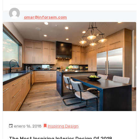
omar@inforsem.com
enero 16, 2018
Inspiring Design
The Most Inspiring Interior Design Of 2018