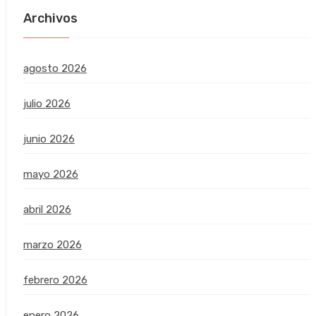
Archivos
agosto 2026
julio 2026
junio 2026
mayo 2026
abril 2026
marzo 2026
febrero 2026
enero 2026