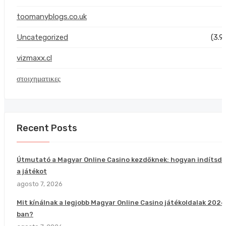
toomanyblogs.co.uk
Uncategorized
(3.9
vizmaxx.cl
στοιχηματικες
Recent Posts
Útmutató a Magyar Online Casino kezdőknek: hogyan indítsd e
a játékot
agosto 7, 2026
Mit kínálnak a legjobb Magyar Online Casino játékoldalak 2026
ban?