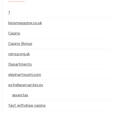
1
biosmagazine.co.uk
Casino
(
Casino Bonus
censa.org.uk
Departments
elephantsushi.com
estrellacervantes.es
apuestas
fast withdraw casino