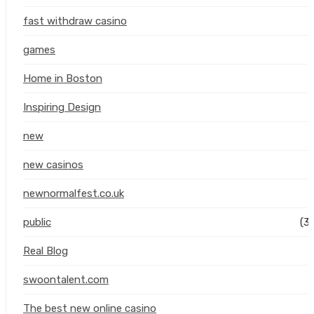
fast withdraw casino
games
Home in Boston
Inspiring Design
new
(
new casinos
newnormalfest.co.uk
public
(3
Real Blog
swoontalent.com
The best new online casino