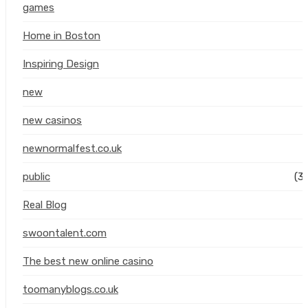
games
Home in Boston
Inspiring Design
new
(
new casinos
newnormalfest.co.uk
public
(3
Real Blog
swoontalent.com
The best new online casino
toomanyblogs.co.uk