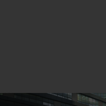
Home
Posts Tagged "entretenimiento"
ntretenimiento