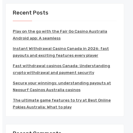
Recent Posts
Play on the go with the Fair Go Casino Australia
Android app: A seamless
Instant Withdrawal Casino Canada in 2026: fast
payouts and exciting features every player
Fast withdrawal casinos Canada: Understanding
crypto withdrawal and payment security
Secure your winnings: understanding payouts at
Neosurf Casinos Australia casinos
The ultimate game features to try at Best Online
Pokies Australia: What to play