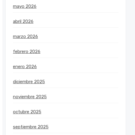
mayo 2026
abril 2026
marzo 2026
febrero 2026
enero 2026
diciembre 2025
noviembre 2025
octubre 2025
septiembre 2025