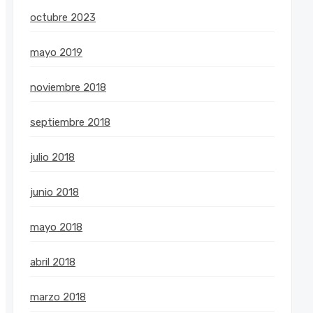
octubre 2023
mayo 2019
noviembre 2018
septiembre 2018
julio 2018
junio 2018
mayo 2018
abril 2018
marzo 2018