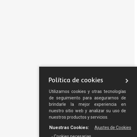
Política de cookies
Utilizamos cookies y otras tecnologías
de seguimiento para asegurarnos de
brindarle la mejor experiencia en
nuestro sitio web y analizar su uso de
nuestros productos y servicios.
Nuestras Cookies:
Ajustes de Cookies
- Cookies necesarias