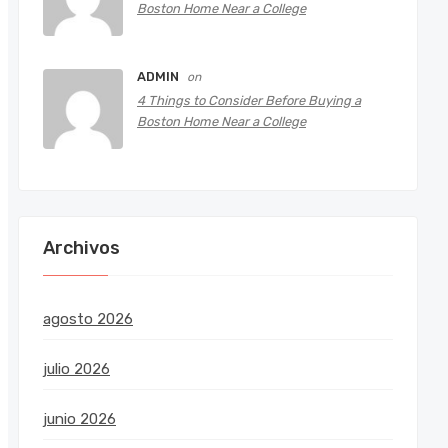
Boston Home Near a College
ADMIN
on
4 Things to Consider Before Buying a
Boston Home Near a College
Archivos
agosto 2026
julio 2026
junio 2026