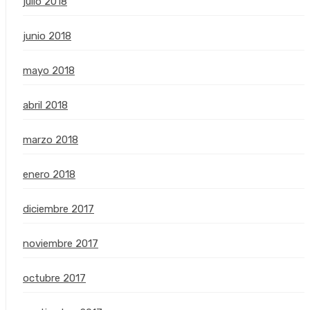
julio 2018
junio 2018
mayo 2018
abril 2018
marzo 2018
enero 2018
diciembre 2017
noviembre 2017
octubre 2017