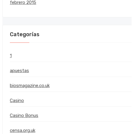
febrero 2015
Categorías
1
apuestas
biosmagazine.co.uk
Casino
Casino Bonus
censa.org.uk