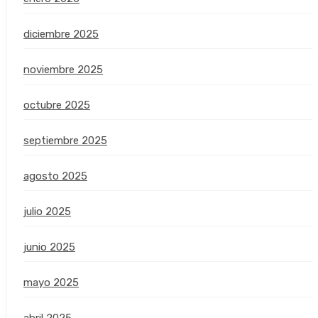
diciembre 2025
noviembre 2025
octubre 2025
septiembre 2025
agosto 2025
julio 2025
junio 2025
mayo 2025