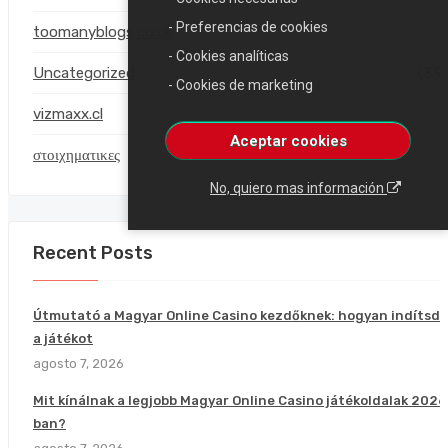
- Preferencias de cookies
toomanyblogs.co.uk
- Cookies analíticas
Uncategorized
(3.9
- Cookies de marketing
vizmaxx.cl
Aceptar cookies
στοιχηματικες
No, quiero mas información
Recent Posts
Útmutató a Magyar Online Casino kezdőknek: hogyan indítsd e
a játékot
agosto 7, 2026
Mit kínálnak a legjobb Magyar Online Casino játékoldalak 2026
ban?