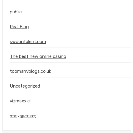
public
Real Blog
swoontalent.com
The best new online casino
toomanyblogs.co.uk
Uncategorized
vizmaxx.cl
στοιχηματικες