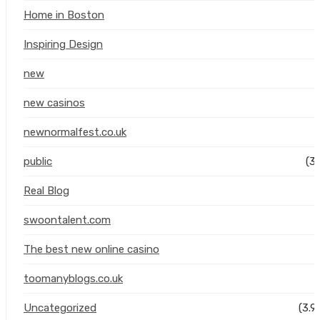
Home in Boston
Inspiring Design
new
(
new casinos
newnormalfest.co.uk
public
(3
Real Blog
swoontalent.com
The best new online casino
toomanyblogs.co.uk
Uncategorized
(3.9