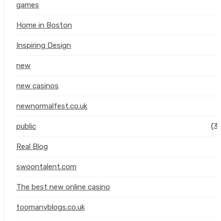
games
Home in Boston
Inspiring Design
new
(
new casinos
newnormalfest.co.uk
public
(3
Real Blog
swoontalent.com
The best new online casino
toomanyblogs.co.uk