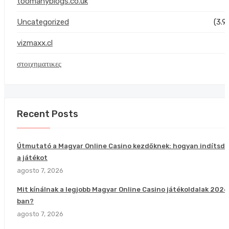
toomanyblogs.co.uk
Uncategorized
(3.9
vizmaxx.cl
στοιχηματικες
Recent Posts
Útmutató a Magyar Online Casino kezdőknek: hogyan indítsd e
a játékot
agosto 7, 2026
Mit kínálnak a legjobb Magyar Online Casino játékoldalak 2026
ban?
agosto 7, 2026