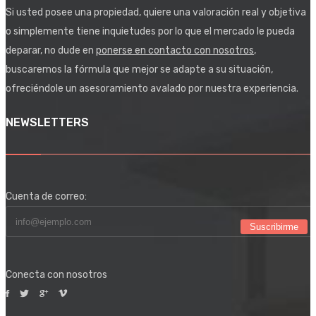
Si usted posee una propiedad, quiere una valoración real y objetiva
o simplemente tiene inquietudes por lo que el mercado le pueda
deparar, no dude en
ponerse en contacto con nosotros
,
buscaremos la fórmula que mejor se adapte a su situación,
ofreciéndole un asesoramiento avalado por nuestra experiencia.
NEWSLETTERS
Cuenta de correo:
Suscribirme
Conecta con nosotros