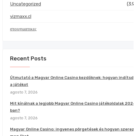
Uncategorized
(3.9
vizmaxx.cl
στοιχηματικες
Recent Posts
Útmutató a Magyar Online Casino kezdőknek: hogyan indítsd e
a játékot
agosto 7, 2026
Mit kínálnak a legjobb Magyar Online Casino játékoldalak 2026
ban?
agosto 7, 2026
Magyar Online Casino: ingyenes pörgetések és hogyan szerez