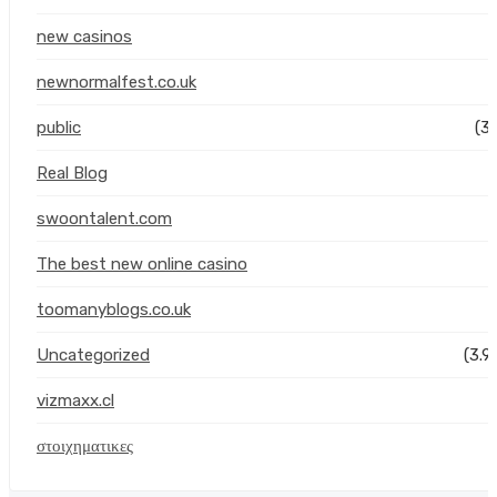
new casinos
newnormalfest.co.uk
public
(3
Real Blog
swoontalent.com
The best new online casino
toomanyblogs.co.uk
Uncategorized
(3.9
vizmaxx.cl
στοιχηματικες