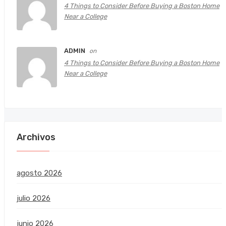
4 Things to Consider Before Buying a Boston Home
Near a College
ADMIN
on
4 Things to Consider Before Buying a Boston Home
Near a College
Archivos
agosto 2026
julio 2026
junio 2026