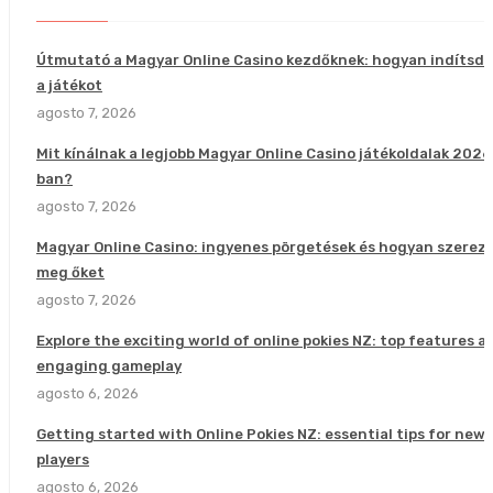
Útmutató a Magyar Online Casino kezdőknek: hogyan indítsd e
a játékot
agosto 7, 2026
Mit kínálnak a legjobb Magyar Online Casino játékoldalak 2026
ban?
agosto 7, 2026
Magyar Online Casino: ingyenes pörgetések és hogyan szerez
meg őket
agosto 7, 2026
Explore the exciting world of online pokies NZ: top features a
engaging gameplay
agosto 6, 2026
Getting started with Online Pokies NZ: essential tips for new
players
agosto 6, 2026