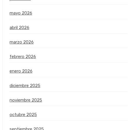
mayo 2026
abril 2026
marzo 2026
febrero 2026
enero 2026
diciembre 2025
noviembre 2025
octubre 2025
septiembre 2025