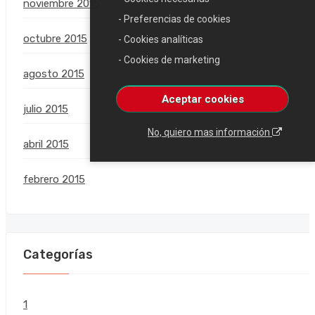
noviembre 2015
- Preferencias de cookies
octubre 2015
- Cookies analíticas
- Cookies de marketing
agosto 2015
Aceptar cookies
julio 2015
No, quiero mas información
abril 2015
febrero 2015
Categorías
1