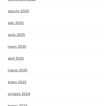
agosto 2025
julio 2025
junio 2025
mayo 2025
abril 2025
marzo 2025
enero 2025
octubre 2024
marzo 2024