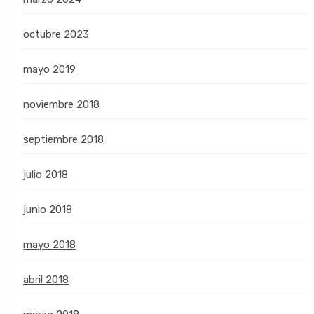
octubre 2023
mayo 2019
noviembre 2018
septiembre 2018
julio 2018
junio 2018
mayo 2018
abril 2018