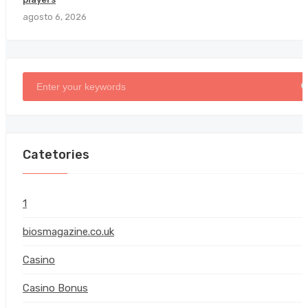
agosto 6, 2026
Catetories
1
biosmagazine.co.uk
Casino
(
Casino Bonus