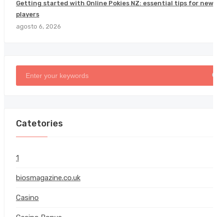
Getting started with Online Pokies NZ: essential tips for new
players
agosto 6, 2026
Catetories
1
biosmagazine.co.uk
Casino
(