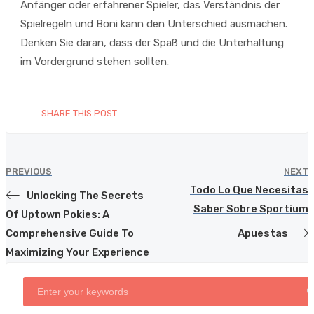
Anfänger oder erfahrener Spieler, das Verständnis der
Spielregeln und Boni kann den Unterschied ausmachen.
Denken Sie daran, dass der Spaß und die Unterhaltung
im Vordergrund stehen sollten.
SHARE THIS POST
PREVIOUS
NEXT
Todo Lo Que Necesitas
Unlocking The Secrets
Saber Sobre Sportium
Of Uptown Pokies: A
Comprehensive Guide To
Apuestas
Maximizing Your Experience