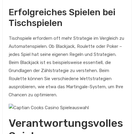
Erfolgreiches Spielen bei
Tischspielen
Tischspiele erfordern oft mehr Strategie im Vergleich zu
Automatenspielen. Ob Blackjack, Roulette oder Poker –
jedes Spiel hat seine eigenen Regeln und Strategien.
Beim Blackjack ist es beispielsweise essentiell, die
Grundlagen der Zählstrategie zu verstehen. Beim
Roulette können Sie verschiedene Wettstrategien
ausprobieren, wie etwa das Martingale-System, um Ihre
Chancen zu optimieren.
Verantwortungsvolles