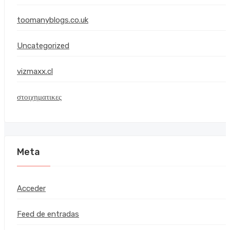
toomanyblogs.co.uk
Uncategorized
vizmaxx.cl
στοιχηματικες
Meta
Acceder
Feed de entradas