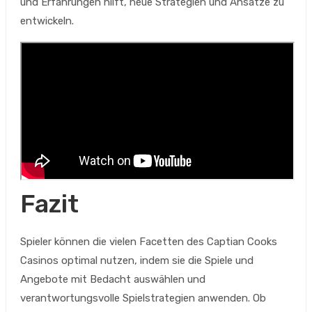
und Erfahrungen hilft, neue Strategien und Ansätze zu
entwickeln.
Fazit
Spieler können die vielen Facetten des Captian Cooks
Casinos optimal nutzen, indem sie die Spiele und
Angebote mit Bedacht auswählen und
verantwortungsvolle Spielstrategien anwenden. Ob