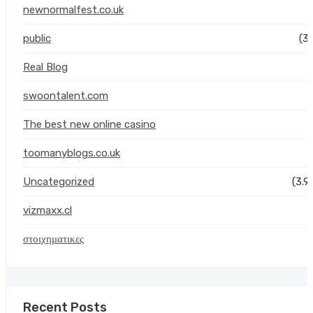
newnormalfest.co.uk
public
(3
Real Blog
swoontalent.com
The best new online casino
toomanyblogs.co.uk
Uncategorized
(3.9
vizmaxx.cl
στοιχηματικες
Recent Posts