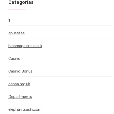
Categorías
1
apuestas
biosmagazine.co.uk
Casino
Casino Bonus
censa.org.uk
Departments
elephantsushi.com