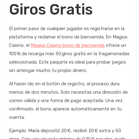
Giros Gratis
El primer paso de cualquier jugador es registrarse en la
plataforma y reclamar el bono de bienvenida. En Magius
Casino, el
Magius Casino bono de bienvenida
ofrece un
100 % de recarga más 50 giros gratis en la tragamonedas
seleccionada. Este paquete es ideal para probar juegos
sin arriesgar mucho tu propio dinero.
Al hacer clic en el botón de registro, el proceso dura
menos de dos minutos. Solo necesitas una dirección de
correo válida y una forma de pago aceptada. Una vez
confirmado, el bono aparece automáticamente en tu
cuenta.
Ejemplo: María depositó 20 €, recibió 20 € extra y 50