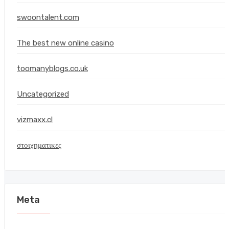
swoontalent.com
The best new online casino
toomanyblogs.co.uk
Uncategorized
vizmaxx.cl
στοιχηματικες
Meta