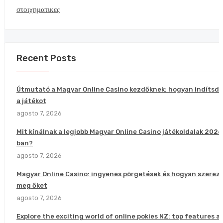
στοιχηματικες
Recent Posts
Útmutató a Magyar Online Casino kezdőknek: hogyan indítsd e
a játékot
agosto 7, 2026
Mit kínálnak a legjobb Magyar Online Casino játékoldalak 2026
ban?
agosto 7, 2026
Magyar Online Casino: ingyenes pörgetések és hogyan szerez
meg őket
agosto 7, 2026
Explore the exciting world of online pokies NZ: top features a