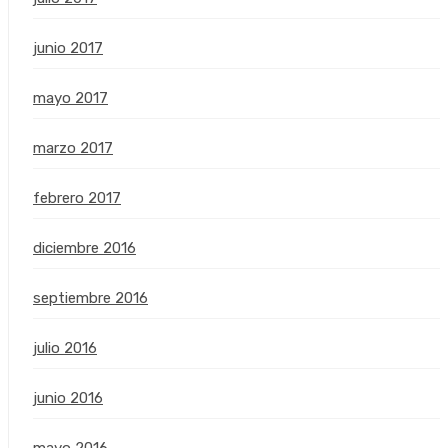
junio 2017
mayo 2017
marzo 2017
febrero 2017
diciembre 2016
septiembre 2016
julio 2016
junio 2016
mayo 2016