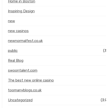
Home in Boston
Inspiring Design
new
(
new casinos
newnormalfest.co.uk
public
(3
Real Blog
swoontalent.com
The best new online casino
toomanyblogs.co.uk
Uncategorized
(3.9