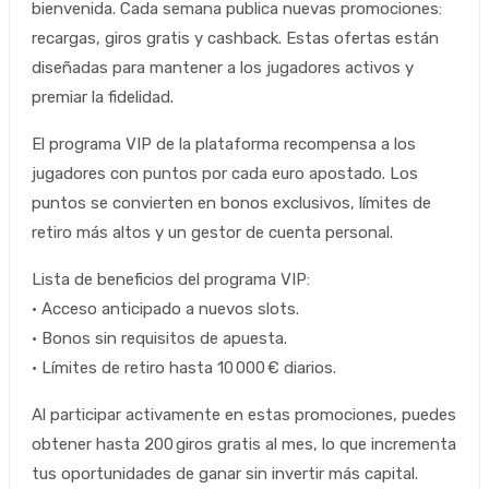
bienvenida. Cada semana publica nuevas promociones:
recargas, giros gratis y cashback. Estas ofertas están
diseñadas para mantener a los jugadores activos y
premiar la fidelidad.
El programa VIP de la plataforma recompensa a los
jugadores con puntos por cada euro apostado. Los
puntos se convierten en bonos exclusivos, límites de
retiro más altos y un gestor de cuenta personal.
Lista de beneficios del programa VIP:
• Acceso anticipado a nuevos slots.
• Bonos sin requisitos de apuesta.
• Límites de retiro hasta 10 000 € diarios.
Al participar activamente en estas promociones, puedes
obtener hasta 200 giros gratis al mes, lo que incrementa
tus oportunidades de ganar sin invertir más capital.