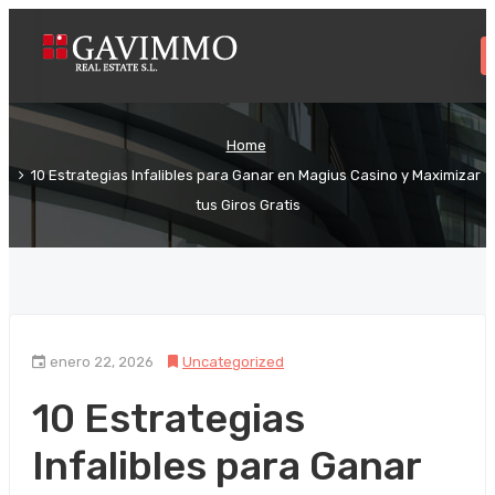
Home
10 Estrategias Infalibles para Ganar en Magius Casino y Maximizar
tus Giros Gratis
enero 22, 2026
Uncategorized
10 Estrategias
Infalibles para Ganar