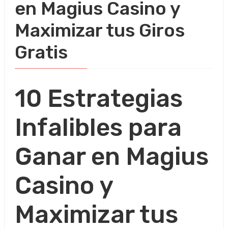
en Magius Casino y
Maximizar tus Giros
Gratis
10 Estrategias
Infalibles para
Ganar en Magius
Casino y
Maximizar tus