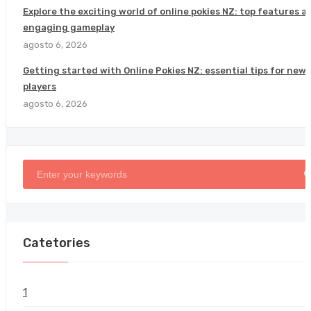
Explore the exciting world of online pokies NZ: top features a
engaging gameplay
agosto 6, 2026
Getting started with Online Pokies NZ: essential tips for new
players
agosto 6, 2026
Catetories
1