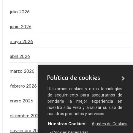
julio 2026
junio 2026
mayo 2026
abril 2026
marzo 2026
Política de cookies
febrero 2026
Utilizamos cookies y otras tecnologías
de seguimiento para asegurarnos de
enero 2026
brindarle la mejor experiencia en
nuestro sitio web y analizar su uso de
nuestros productos y servicios.
diciembre 2025
Nuestras Cookies:
Ajustes de Cookies
noviembre 2025
- Cookies necesarias