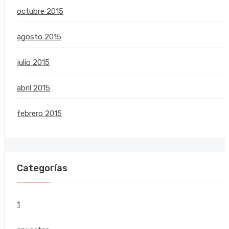
octubre 2015
agosto 2015
julio 2015
abril 2015
febrero 2015
Categorías
1