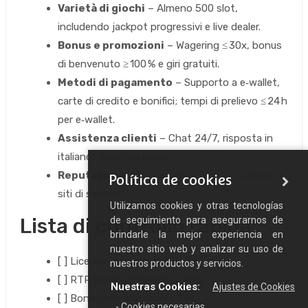
Varietà di giochi
– Almeno 500 slot,
includendo jackpot progressivi e live dealer.
Bonus e promozioni
– Wagering ≤ 30x, bonus
di benvenuto ≥ 100 % e giri gratuiti.
Metodi di pagamento
– Supporto a e‑wallet,
carte di credito e bonifici; tempi di prelievo ≤ 24 h
per e‑wallet.
Assistenza clienti
– Chat 24/7, risposta in
italiano, ticketing rapido.
Reputazione
– Recensioni positive su forum e
Política de cookies
siti di settore.
Utilizamos cookies y otras tecnologías
Lista di controllo rapida
de seguimiento para asegurarnos de
brindarle la mejor experiencia en
nuestro sitio web y analizar su uso de
[ ] Licenza valida e verificabile
nuestros productos y servicios.
[ ] RTP medio dichiarato ≥ 96 %
Nuestras Cookies:
Ajustes de Cookies
[ ] Bonus con wagering ≤ 30x
- Cookies necesarias