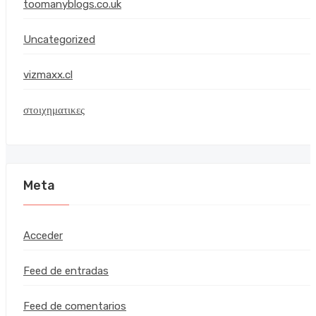
toomanyblogs.co.uk
Uncategorized
vizmaxx.cl
στοιχηματικες
Meta
Acceder
Feed de entradas
Feed de comentarios