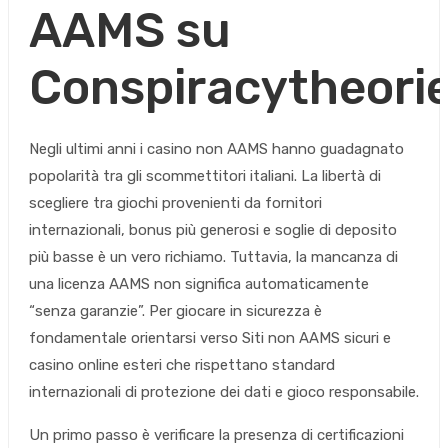
AAMS su
Conspiracytheori
Negli ultimi anni i casino non AAMS hanno guadagnato
popolarità tra gli scommettitori italiani. La libertà di
scegliere tra giochi provenienti da fornitori
internazionali, bonus più generosi e soglie di deposito
più basse è un vero richiamo. Tuttavia, la mancanza di
una licenza AAMS non significa automaticamente
“senza garanzie”. Per giocare in sicurezza è
fondamentale orientarsi verso Siti non AAMS sicuri e
casino online esteri che rispettano standard
internazionali di protezione dei dati e gioco responsabile.
Un primo passo è verificare la presenza di certificazioni