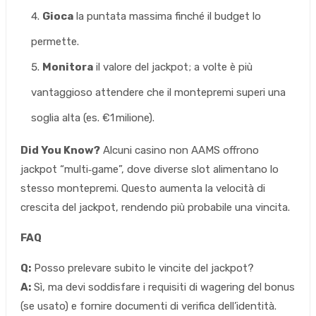
Gioca
la puntata massima finché il budget lo
permette.
Monitora
il valore del jackpot; a volte è più
vantaggioso attendere che il montepremi superi una
soglia alta (es. €1 milione).
Did You Know?
Alcuni casino non AAMS offrono
jackpot “multi‑game”, dove diverse slot alimentano lo
stesso montepremi. Questo aumenta la velocità di
crescita del jackpot, rendendo più probabile una vincita.
FAQ
Q:
Posso prelevare subito le vincite del jackpot?
A:
Sì, ma devi soddisfare i requisiti di wagering del bonus
(se usato) e fornire documenti di verifica dell’identità.