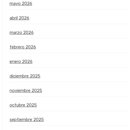
mayo 2026
abril 2026
marzo 2026
febrero 2026
enero 2026
diciembre 2025
noviembre 2025
octubre 2025
septiembre 2025