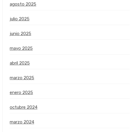
agosto 2025
julio 2025
junio 2025
mayo 2025
abril 2025
marzo 2025
enero 2025
octubre 2024
marzo 2024