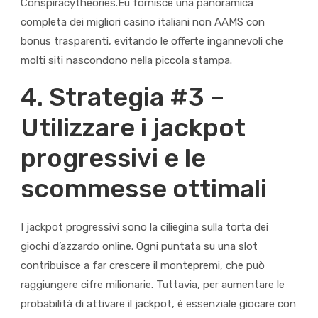
Conspiracytheories.Eu fornisce una panoramica
completa dei migliori casino italiani non AAMS con
bonus trasparenti, evitando le offerte ingannevoli che
molti siti nascondono nella piccola stampa.
4. Strategia #3 –
Utilizzare i jackpot
progressivi e le
scommesse ottimali
I jackpot progressivi sono la ciliegina sulla torta dei
giochi d’azzardo online. Ogni puntata su una slot
contribuisce a far crescere il montepremi, che può
raggiungere cifre milionarie. Tuttavia, per aumentare le
probabilità di attivare il jackpot, è essenziale giocare con