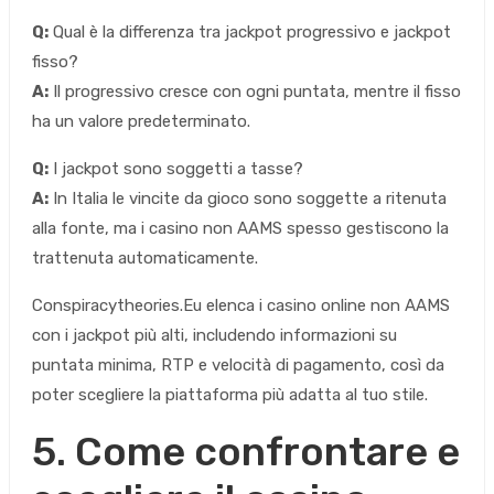
Q:
Qual è la differenza tra jackpot progressivo e jackpot
fisso?
A:
Il progressivo cresce con ogni puntata, mentre il fisso
ha un valore predeterminato.
Q:
I jackpot sono soggetti a tasse?
A:
In Italia le vincite da gioco sono soggette a ritenuta
alla fonte, ma i casino non AAMS spesso gestiscono la
trattenuta automaticamente.
Conspiracytheories.Eu elenca i casino online non AAMS
con i jackpot più alti, includendo informazioni su
puntata minima, RTP e velocità di pagamento, così da
poter scegliere la piattaforma più adatta al tuo stile.
5. Come confrontare e