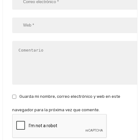
Guarda mi nombre, correo electrónico y web en este
navegador para la próxima vez que comente.