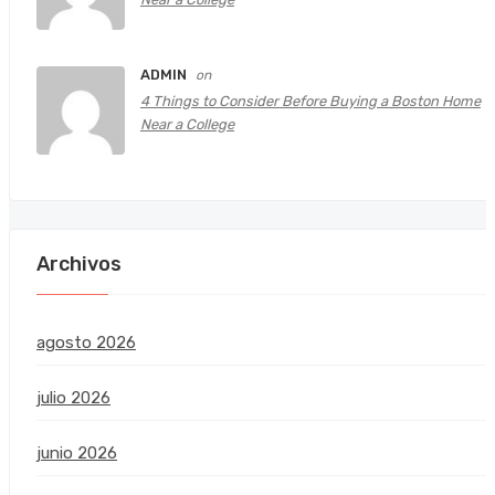
ADMIN
on
4 Things to Consider Before Buying a Boston Home
Near a College
Archivos
agosto 2026
julio 2026
junio 2026