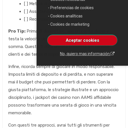
[ ] Metodi di pagamento veloci
- Preferencias de cookies
[ ] Assistenza in lingua italiana
- Cookies analíticas
[ ] Recensioni affidabili
- Cookies de marketing
Pro Tip:
Prima di depositare, apri un conto demo e
testa la velocità dei prelievi richiedendo una piccola
Aceptar cookies
somma. Questo ti darà un’idea concreta del servizio
No, quiero mas información
clienti e dei tempi di risposta.
Infine, ricorda sempre di giocare in modo responsabile.
Imposta limiti di deposito e di perdita, e non superare
mai il budget che puoi permetterti di perdere. Con la
giusta piattaforma, le strategie illustrate e un approccio
disciplinato, i jackpot dei casino non AAMS affidabile
possono trasformare una serata di gioco in una vincita
memorabile.
Con questi tre approcci, avrai tutti gli strumenti per