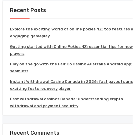
Recent Posts
Explore the exciting world of online pokies NZ: top features a
engaging gameplay
Getting started with Online Pokies NZ: essential tips for new
players
Play on the go with the Fair Go Casino Australia Android app: 
seamless
Instant Withdrawal Casino Canada in 2026: fast payouts and
exciting features every player
Fast withdrawal casinos Canada: Understanding crypto
withdrawal and payment security
Recent Comments