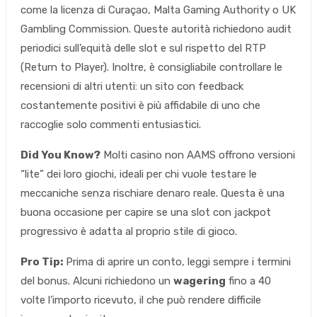
come la licenza di Curaçao, Malta Gaming Authority o UK
Gambling Commission. Queste autorità richiedono audit
periodici sull’equità delle slot e sul rispetto del RTP
(Return to Player). Inoltre, è consigliabile controllare le
recensioni di altri utenti: un sito con feedback
costantemente positivi è più affidabile di uno che
raccoglie solo commenti entusiastici.
Did You Know?
Molti casino non AAMS offrono versioni
“lite” dei loro giochi, ideali per chi vuole testare le
meccaniche senza rischiare denaro reale. Questa è una
buona occasione per capire se una slot con jackpot
progressivo è adatta al proprio stile di gioco.
Pro Tip:
Prima di aprire un conto, leggi sempre i termini
del bonus. Alcuni richiedono un
wagering
fino a 40
volte l’importo ricevuto, il che può rendere difficile