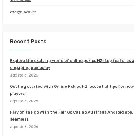
στοιχηματικες
Recent Posts
Explore the exciting world of online pokies NZ: top features a
engaging gameplay
agosto 6, 2026
Getting started with Online Pokies NZ: essential tips for new
players
agosto 6, 2026
Play on the go with the Fair Go Casino Australia Android app: 
seamless
agosto 6, 2026