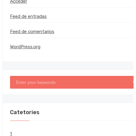
Acceder
Feed de entradas
Feed de comentarios
WordPress.org
Catetories
1