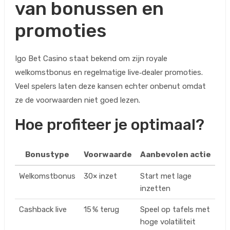
van bonussen en
promoties
Igo Bet Casino staat bekend om zijn royale
welkomstbonus en regelmatige live‑dealer promoties.
Veel spelers laten deze kansen echter onbenut omdat
ze de voorwaarden niet goed lezen.
Hoe profiteer je optimaal?
Bonustype
Voorwaarde
Aanbevolen actie
Welkomstbonus
30× inzet
Start met lage
inzetten
Cashback live
15 % terug
Speel op tafels met
hoge volatiliteit