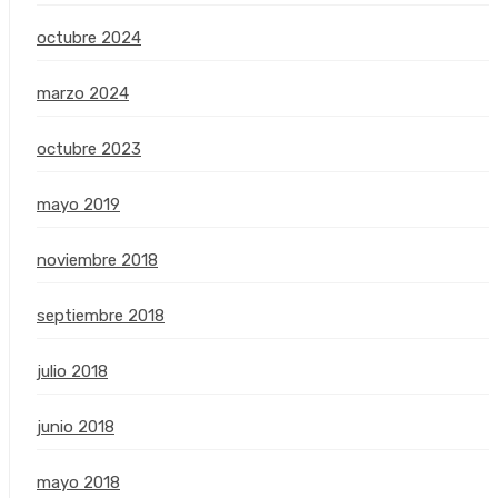
octubre 2024
marzo 2024
octubre 2023
mayo 2019
noviembre 2018
septiembre 2018
julio 2018
junio 2018
mayo 2018