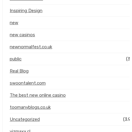
Inspiring Design
new
(
new casinos
newnormalfest.co.uk
public
(3
Real Blog
swoontalent.com
The best new online casino
toomanyblogs.co.uk
Uncategorized
(3.9
vizmaxx.cl