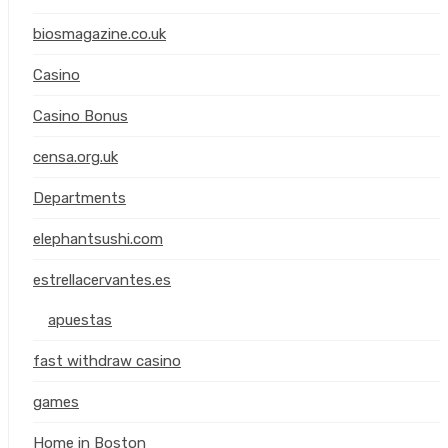
biosmagazine.co.uk
Casino
(
Casino Bonus
censa.org.uk
Departments
elephantsushi.com
estrellacervantes.es
apuestas
fast withdraw casino
games
Home in Boston