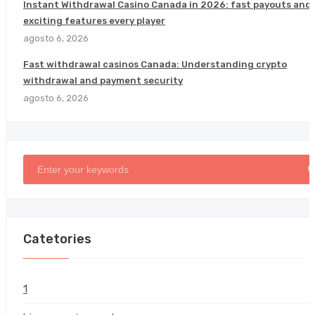
Instant Withdrawal Casino Canada in 2026: fast payouts and
exciting features every player
agosto 6, 2026
Fast withdrawal casinos Canada: Understanding crypto
withdrawal and payment security
agosto 6, 2026
Catetories
1