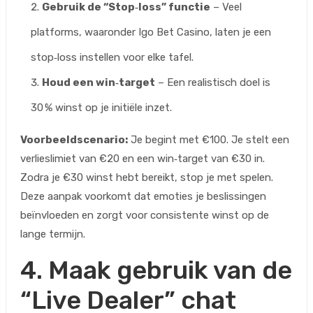
Gebruik de “Stop‑loss” functie
– Veel
platforms, waaronder Igo Bet Casino, laten je een
stop‑loss instellen voor elke tafel.
Houd een win‑target
– Een realistisch doel is
30 % winst op je initiële inzet.
Voorbeeldscenario:
Je begint met €100. Je stelt een
verlieslimiet van €20 en een win‑target van €30 in.
Zodra je €30 winst hebt bereikt, stop je met spelen.
Deze aanpak voorkomt dat emoties je beslissingen
beïnvloeden en zorgt voor consistente winst op de
lange termijn.
4. Maak gebruik van de
“Live Dealer” chat