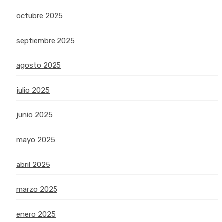
octubre 2025
septiembre 2025
agosto 2025
julio 2025
junio 2025
mayo 2025
abril 2025
marzo 2025
enero 2025