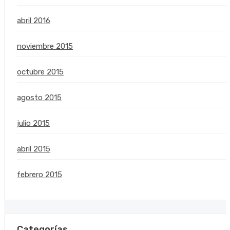
abril 2016
noviembre 2015
octubre 2015
agosto 2015
julio 2015
abril 2015
febrero 2015
Categorías