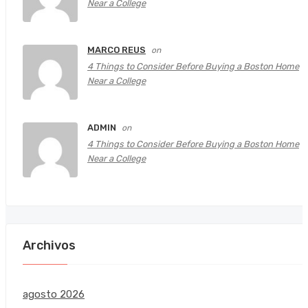
Near a College
MARCO REUS
on
4 Things to Consider Before Buying a Boston Home
Near a College
ADMIN
on
4 Things to Consider Before Buying a Boston Home
Near a College
Archivos
agosto 2026