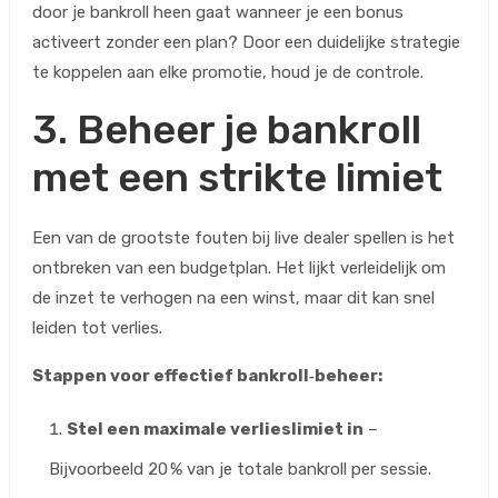
door je bankroll heen gaat wanneer je een bonus
activeert zonder een plan? Door een duidelijke strategie
te koppelen aan elke promotie, houd je de controle.
3. Beheer je bankroll
met een strikte limiet
Een van de grootste fouten bij live dealer spellen is het
ontbreken van een budgetplan. Het lijkt verleidelijk om
de inzet te verhogen na een winst, maar dit kan snel
leiden tot verlies.
Stappen voor effectief bankroll‑beheer:
Stel een maximale verlieslimiet in
–
Bijvoorbeeld 20 % van je totale bankroll per sessie.