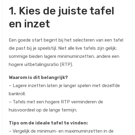
1. Kies de juiste tafel
en inzet
Een goede start begint bij het selecteren van een tafel
die past bij je speelstijl. Niet alle live tafels zijn gelijk;
sommige bieden lagere minimuminzetten, andere een
hogere uitbetalingsratio (RTP).
Waarom is dit belangrijk?
– Lagere inzetten laten je langer spelen met dezelfde
bankroll.
– Tafels met een hogere RTP verminderen de
huisvoordeel op de lange termijn.
Tips om de ideale tafel te vinden:
– Vergelijk de minimum‑ en maximuminzetten in de