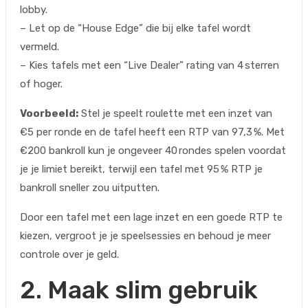
lobby.
– Let op de “House Edge” die bij elke tafel wordt
vermeld.
– Kies tafels met een “Live Dealer” rating van 4 sterren
of hoger.
Voorbeeld:
Stel je speelt roulette met een inzet van
€5 per ronde en de tafel heeft een RTP van 97,3 %. Met
€200 bankroll kun je ongeveer 40 rondes spelen voordat
je je limiet bereikt, terwijl een tafel met 95 % RTP je
bankroll sneller zou uitputten.
Door een tafel met een lage inzet en een goede RTP te
kiezen, vergroot je je speelsessies en behoud je meer
controle over je geld.
2. Maak slim gebruik