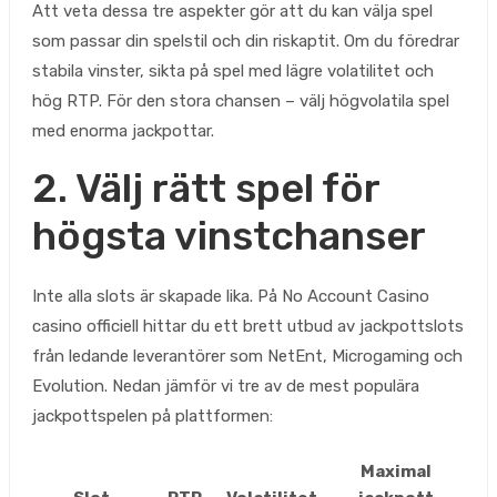
Att veta dessa tre aspekter gör att du kan välja spel
som passar din spelstil och din riskaptit. Om du föredrar
stabila vinster, sikta på spel med lägre volatilitet och
hög RTP. För den stora chansen – välj högvolatila spel
med enorma jackpottar.
2. Välj rätt spel för
högsta vinstchanser
Inte alla slots är skapade lika. På No Account Casino
casino officiell hittar du ett brett utbud av jackpottslots
från ledande leverantörer som NetEnt, Microgaming och
Evolution. Nedan jämför vi tre av de mest populära
jackpottspelen på plattformen:
Maximal