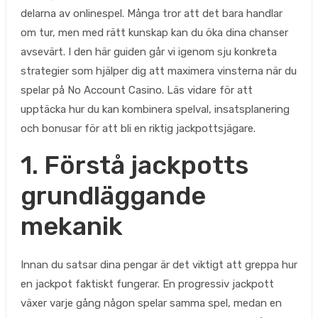
delarna av onlinespel. Många tror att det bara handlar
om tur, men med rätt kunskap kan du öka dina chanser
avsevärt. I den här guiden går vi igenom sju konkreta
strategier som hjälper dig att maximera vinsterna när du
spelar på No Account Casino. Läs vidare för att
upptäcka hur du kan kombinera spelval, insatsplanering
och bonusar för att bli en riktig jackpottsjägare.
1. Förstå jackpotts
grundläggande
mekanik
Innan du satsar dina pengar är det viktigt att greppa hur
en jackpot faktiskt fungerar. En progressiv jackpott
växer varje gång någon spelar samma spel, medan en