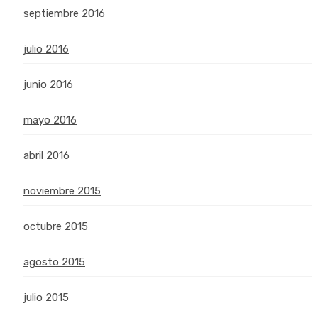
septiembre 2016
julio 2016
junio 2016
mayo 2016
abril 2016
noviembre 2015
octubre 2015
agosto 2015
julio 2015