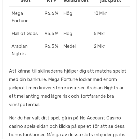
Slot
RTP
Volatilitet
jackpott
Mega
96,6 %
Hög
10 M kr
Fortune
Hall of Gods
95,5 %
Hög
5 M kr
Arabian
96,5 %
Medel
2 M kr
Nights
Att känna till skillnaderna hjälper dig att matcha spelet
med din bankrulle. Mega Fortune lockar med enorm
jackpott men kräver större insatser. Arabian Nights är
ett mellanting med lägre risk och fortfarande bra
vinstpotential.
När du har valt ditt spel, gå in på No Account Casino
casino spela‑sidan och klicka på spelet för att se dess
bonusfunktioner. Många av dessa slots erbjuder gratis