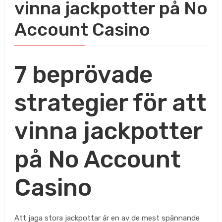
vinna jackpotter på No
Account Casino
7 beprövade
strategier för att
vinna jackpotter
på No Account
Casino
Att jaga stora jackpottar är en av de mest spännande