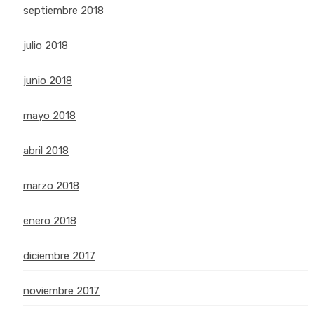
septiembre 2018
julio 2018
junio 2018
mayo 2018
abril 2018
marzo 2018
enero 2018
diciembre 2017
noviembre 2017