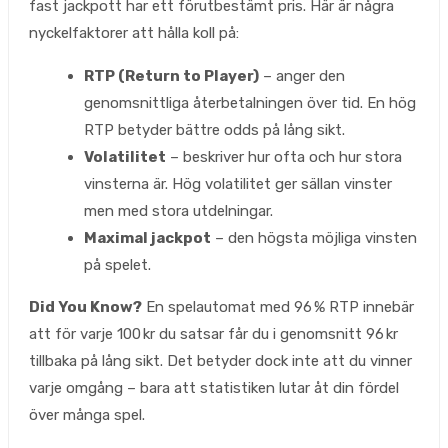
fast jackpott har ett förutbestämt pris. Här är några
nyckelfaktorer att hålla koll på:
RTP (Return to Player)
– anger den
genomsnittliga återbetalningen över tid. En hög
RTP betyder bättre odds på lång sikt.
Volatilitet
– beskriver hur ofta och hur stora
vinsterna är. Hög volatilitet ger sällan vinster
men med stora utdelningar.
Maximal jackpot
– den högsta möjliga vinsten
på spelet.
Did You Know?
En spelautomat med 96 % RTP innebär
att för varje 100 kr du satsar får du i genomsnitt 96 kr
tillbaka på lång sikt. Det betyder dock inte att du vinner
varje omgång – bara att statistiken lutar åt din fördel
över många spel.