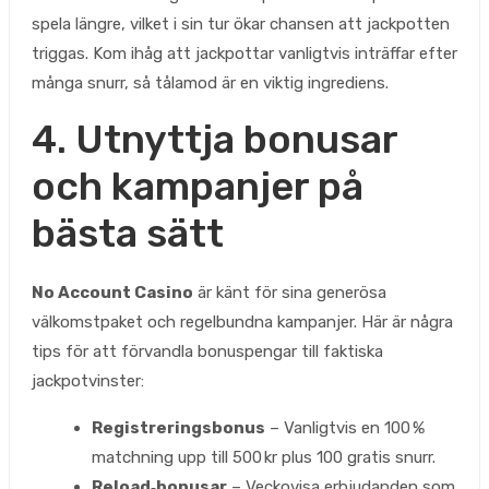
spela längre, vilket i sin tur ökar chansen att jackpotten
triggas. Kom ihåg att jackpottar vanligtvis inträffar efter
många snurr, så tålamod är en viktig ingrediens.
4. Utnyttja bonusar
och kampanjer på
bästa sätt
No Account Casino
är känt för sina generösa
välkomstpaket och regelbundna kampanjer. Här är några
tips för att förvandla bonuspengar till faktiska
jackpotvinster:
Registreringsbonus
– Vanligtvis en 100 %
matchning upp till 500 kr plus 100 gratis snurr.
Reload‑bonusar
– Veckovisa erbjudanden som