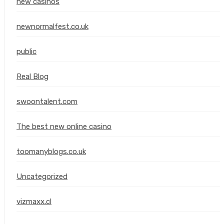
new casinos
newnormalfest.co.uk
public
Real Blog
swoontalent.com
The best new online casino
toomanyblogs.co.uk
Uncategorized
vizmaxx.cl