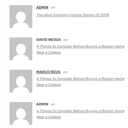
ADMIN
on
The Most Inspiring Interior Design Of 2018
DAVID NEGUA
on
4 Things to Consider Before Buying a Boston Home
Near a College
MARCO REUS
on
4 Things to Consider Before Buying a Boston Home
Near a College
ADMIN
on
4 Things to Consider Before Buying a Boston Home
Near a College