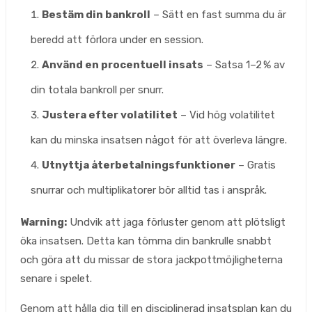
Bestäm din bankroll
– Sätt en fast summa du är
beredd att förlora under en session.
Använd en procentuell insats
– Satsa 1–2 % av
din totala bankroll per snurr.
Justera efter volatilitet
– Vid hög volatilitet
kan du minska insatsen något för att överleva längre.
Utnyttja återbetalningsfunktioner
– Gratis
snurrar och multiplikatorer bör alltid tas i anspråk.
Warning:
Undvik att jaga förluster genom att plötsligt
öka insatsen. Detta kan tömma din bankrulle snabbt
och göra att du missar de stora jackpottmöjligheterna
senare i spelet.
Genom att hålla dig till en disciplinerad insatsplan kan du