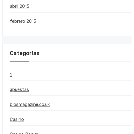
abril 2015
febrero 2015
Categorías
1
apuestas
biosmagazine.co.uk
Casino