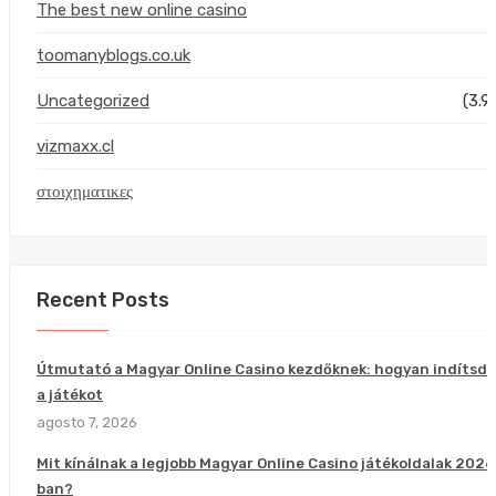
The best new online casino
toomanyblogs.co.uk
Uncategorized
(3.9
vizmaxx.cl
στοιχηματικες
Recent Posts
Útmutató a Magyar Online Casino kezdőknek: hogyan indítsd e
a játékot
agosto 7, 2026
Mit kínálnak a legjobb Magyar Online Casino játékoldalak 2026
ban?