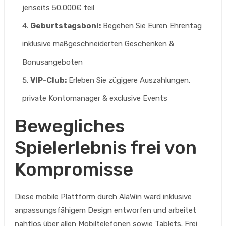
jenseits 50.000€ teil
Geburtstagsboni:
Begehen Sie Euren Ehrentag
inklusive maßgeschneiderten Geschenken &
Bonusangeboten
VIP-Club:
Erleben Sie zügigere Auszahlungen,
private Kontomanager & exclusive Events
Bewegliches
Spielerlebnis frei von
Kompromisse
Diese mobile Plattform durch AlaWin ward inklusive
anpassungsfähigem Design entworfen und arbeitet
nahtlos über allen Mobiltelefonen sowie Tablets. Frei