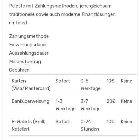
Palette mit Zahlungsmethoden, jene gleichsam
traditionelle sowie auch moderne Finanzlösungen
umfasst.
Zahlungsmethode
Einzahlungsdauer
Auszahlungsdauer
Mindestbetrag
Gebühren
Karten
Sofort
3-5
10€
Keine
(Visa/Mastercard)
Werktage
Banküberweisung
1-3
3-7
20€
Keine
Werktage
Werktage
E-Wallets (Skrill,
Sofort
0-24
10€
Keine
Neteller)
Stunden