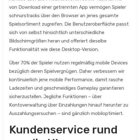
von Download einer getrennten App vermögen Spieler
schnurstracks über den Browser an jenes gesamte
Spielsortiment zugreifen. Die Benutzeroberfläche passt
sich von selbst hinsichtlich unterschiedliche
Bildschirmgrößen heran und offeriert dieselbe
Funktionalität wie diese Desktop-Version.
Über 70% der Spieler nutzen regelmäßig mobile Devices
bezüglich deren Spielvergnügen. Daher verbessern wir
kontinuierlich jene mobile Performance, damit rasche
Ladezeiten und geschmeidiges Gameplay garantieren
sicherzustellen. Jegliche Funktionen – über
Kontoverwaltung über Einzahlungen hinauf herunter zu
Auszahlungsersuchen – sind gänzlich mobiloptimiert.
Kundenservice rund