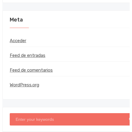
Meta
Acceder
Feed de entradas
Feed de comentarios
WordPress.org