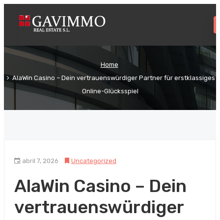
Home
AlaWin Casino – Dein vertrauenswürdiger Partner für erstklassiges
Online-Glücksspiel
abril 7, 2026
Uncategorized
AlaWin Casino – Dein
vertrauenswürdiger