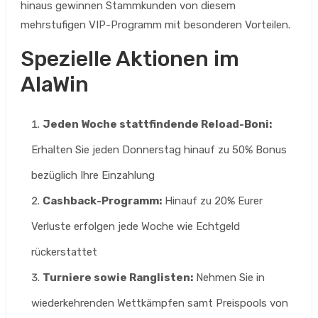
hinaus gewinnen Stammkunden von diesem
mehrstufigen VIP-Programm mit besonderen Vorteilen.
Spezielle Aktionen im
AlaWin
Jeden Woche stattfindende Reload-Boni:
Erhalten Sie jeden Donnerstag hinauf zu 50% Bonus
bezüglich Ihre Einzahlung
Cashback-Programm:
Hinauf zu 20% Eurer
Verluste erfolgen jede Woche wie Echtgeld
rückerstattet
Turniere sowie Ranglisten:
Nehmen Sie in
wiederkehrenden Wettkämpfen samt Preispools von