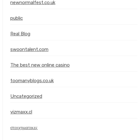
newnormalfest.co.uk
public
Real Blog
swoontalent.com
The best new online casino
toomanyblogs.co.uk
Uncategorized
vizmaxx.cl
στοιχηματικες