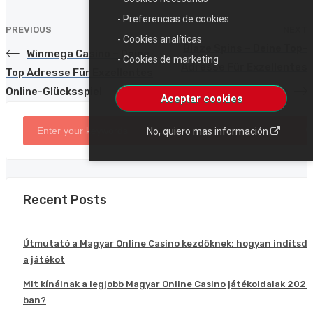
- Preferencias de cookies
PREVIOUS
NEXT
- Cookies analíticas
Blaze Spins – Deine Top-
Winmega Casino – Deine
- Cookies de marketing
Adresse Für Exzellentes
Top Adresse Für Exzellentes
Online-Glücksspiel
Digitales Gaming
Aceptar cookies
No, quiero mas información
Recent Posts
Útmutató a Magyar Online Casino kezdőknek: hogyan indítsd e
a játékot
Mit kínálnak a legjobb Magyar Online Casino játékoldalak 2026
ban?