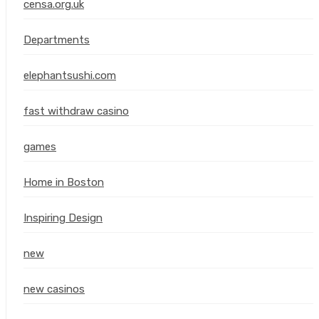
censa.org.uk
Departments
elephantsushi.com
fast withdraw casino
games
Home in Boston
Inspiring Design
new
new casinos