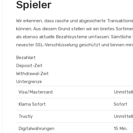
Spieler
Wir erkennen, dass rasche und abgesicherte Transaktion
können. Aus diesem Grund stellen wir ein breites Sortime
als ebenso aktuelle Bezahlsysteme umfassen. Sämtlich
neuester SSL-Verschlüsselung geschützt und binnen minim
Bezahlart
Deposit-Zeit
Withdrawal-Zeit
Untergrenze
Visa/Mastercard
Unmittel
Klarna Sofort
Sofort
Trustly
Unmittel
Digitalwährungen
15 Min.