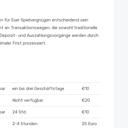
en für Euer Spielvergnügen entscheidend sein
nt an Transaktionswegen, die sowohl traditionelle
e Deposit- und Auszahlungsvorgänge werden durch
aler Frist prozessiert.
bar
ein bis drei Geschäftstage
€10
Nicht verfügbar
€20
bar
24 Std.
€10
2-4 Stunden
25 Euro