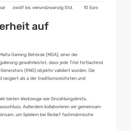
bar
zwölf bis vierundzwanzig Std.
10 Euro
erheit auf
r Malta Gaming Behörde (MGA), einer der
ulierung gewährleistet, dass jede Titel fortlaufend
Generators (RNG) objektiv validiert wurden. Die
angiert als a der traditionsreichsten und
 Wir bieten Werkzeuge wie Einzahlungslimits,
tausschluss. Außerdem kollaborieren wir gemeinsam
insam, um Spielern bei Bedarf fachmännische