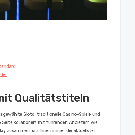
tandard
eder
it Qualitätstiteln
sgewählte Slots, traditionelle Casino-Spiele und
Seite kollaboriert mit führenden Anbietern wie
lay zusammen, um Ihnen immer die aktuellsten