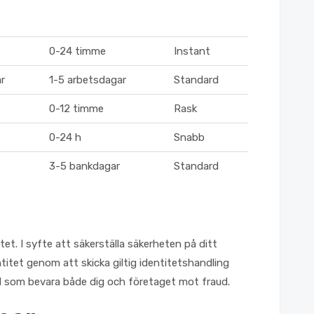
0-24 timme
Instant
r
1-5 arbetsdagar
Standard
0-12 timme
Rask
0-24 h
Snabb
3-5 bankdagar
Standard
t. I syfte att säkerställa säkerheten på ditt
entitet genom att skicka giltig identitetshandling
 som bevara både dig och företaget mot fraud.