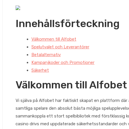
Innehållsförteckning
Välkommen till Alfobet
Spelutvalet och Leverantörer
Betalalternativ
Kampanjkoder och Promotioner
Säkerhet
Välkommen till Alfobet
Vi själva på Alfobet har faktiskt skapat en plattform där al
samtliga spelare den absolut bästa möjliga spelupplevels
sammankoppla ett stort spelbibliotek med förstklassig ku
casino drivs med uppdaterade säkerhetsstandarder och v