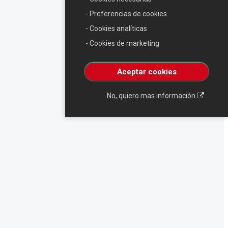
- Preferencias de cookies
- Cookies analíticas
- Cookies de marketing
Aceptar cookies
No, quiero mas información