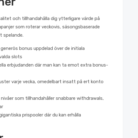
ner
itet och tillhandahålla dig ytterligare värde på
mpanjer som roterar veckovis, säsongsbaserade
t spelande.
generös bonus uppdelad över de initiala
valda slots
iella erbjudanden där man kan ta emot extra bonus-
uster varje vecka, omedelbart insatt på ert konto
nivåer som tillhandahåller snabbare withdrawals,
ar
gantiska prispooler där du kan erhålla
r