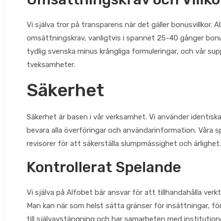
Vi själva tror på transparens när det gäller bonusvillkor.
omsättningskrav, vanligtvis i spannet 25-40 gånger bonus
tydlig svenska minus krångliga formuleringar, och vår sup
tveksamheter.
Säkerhet
Säkerhet är basen i vår verksamhet. Vi använder identiska
bevara alla överföringar och användarinformation. Våra s
revisorer för att säkerställa slumpmässighet och ärlighet.
Kontrollerat Spelande
Vi själva på Alfobet bär ansvar för att tillhandahålla ver
Man kan när som helst sätta gränser för insättningar, förl
till självavstängning och har samarbeten med institution