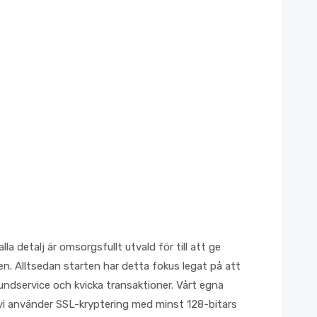
la detalj är omsorgsfullt utvald för till att ge
en. Alltsedan starten har detta fokus legat på att
ndservice och kvicka transaktioner. Vårt egna
i använder SSL-kryptering med minst 128-bitars