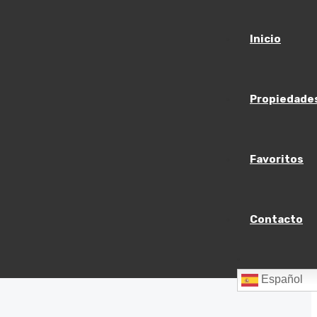
Inicio
Propiedade
Favoritos
Contacto
Español