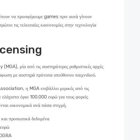
τρέπουν να προσφέρουμε games πριν αυτά γίνουν
ρώτοι τις τελευταίες καινοτομίες στην τεχνολογία
icensing
 (MGA), μία από τις αυστηρότερες ρυθμιστικές αρχές
όρφωση με αυστηρά πρότυπα υπεύθυνου παιχνιδιού.
sociation, η MGA επιβάλλει μερικές από τις
 ελάχιστο όριο 100.000 ευρώ για τους φορείς
ονται οικονομικά ανά πάσα στιγμή.
 και προσωπικά δεδομένα
 ευρώ
eCOGRA