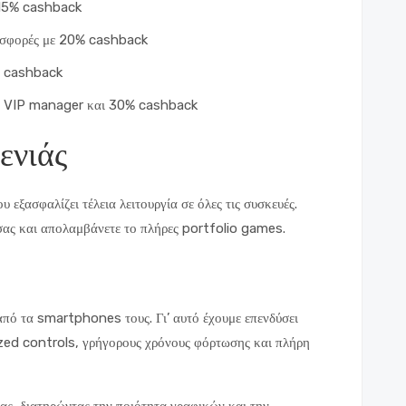
 15% cashback
ροσφορές με 20% cashback
% cashback
ός VIP manager και 30% cashback
ενιάς
εξασφαλίζει τέλεια λειτουργία σε όλες τις συσκευές.
σας και απολαμβάνετε το πλήρες portfolio games.
πό τα smartphones τους. Γι’ αυτό έχουμε επενδύσει
zed controls, γρήγορους χρόνους φόρτωσης και πλήρη