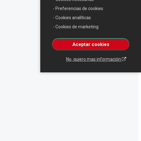
- Preferencias de cookies
- Cookies analíticas
- Cookies de marketing
Aceptar cookies
No, quiero mas información