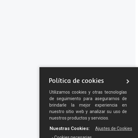
Política de cookies
Utilizamos cookies y otras tecnologías
de seguimiento para asegurarnos de
brindarle la mejor experiencia en
nuestro sitio web y analizar su uso de
nuestros productos y servicios.
Nuestras Cookies:
Ajustes de Cookies
- Cookies necesarias