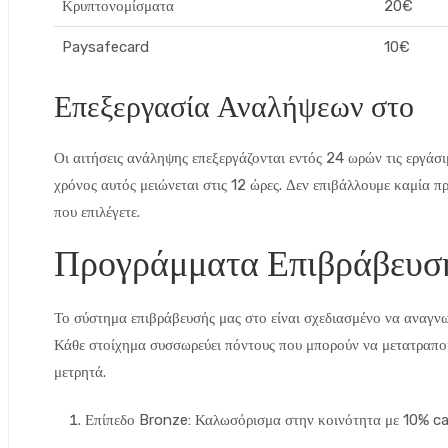
Κρυπτονομίσματα
20€
Paysafecard
10€
Επεξεργασία Αναλήψεων στο
Οι αιτήσεις ανάληψης επεξεργάζονται εντός 24 ωρών τις εργάσι
χρόνος αυτός μειώνεται στις 12 ώρες. Δεν επιβάλλουμε καμία π
που επιλέγετε.
Προγράμματα Επιβράβευσ
Το σύστημα επιβράβευσής μας στο είναι σχεδιασμένο να αναγνω
Κάθε στοίχημα συσσωρεύει πόντους που μπορούν να μετατραπού
μετρητά.
Επίπεδο Bronze: Καλωσόρισμα στην κοινότητα με 10% c