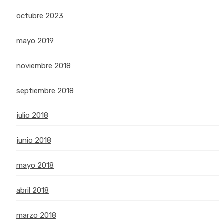
octubre 2023
mayo 2019
noviembre 2018
septiembre 2018
julio 2018
junio 2018
mayo 2018
abril 2018
marzo 2018