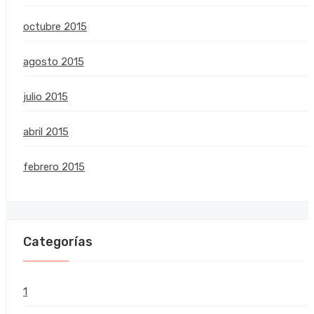
octubre 2015
agosto 2015
julio 2015
abril 2015
febrero 2015
Categorías
1