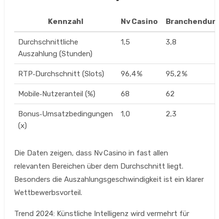
Kennzahl
Nv Casino
Branchendurc
Durchschnittliche
1,5
3,8
Auszahlung (Stunden)
RTP‑Durchschnitt (Slots)
96,4 %
95,2 %
Mobile‑Nutzeranteil (%)
68
62
Bonus‑Umsatzbedingungen
1,0
2,3
(x)
Die Daten zeigen, dass Nv Casino in fast allen
relevanten Bereichen über dem Durchschnitt liegt.
Besonders die Auszahlungsgeschwindigkeit ist ein klarer
Wettbewerbsvorteil.
Trend 2024: Künstliche Intelligenz wird vermehrt für