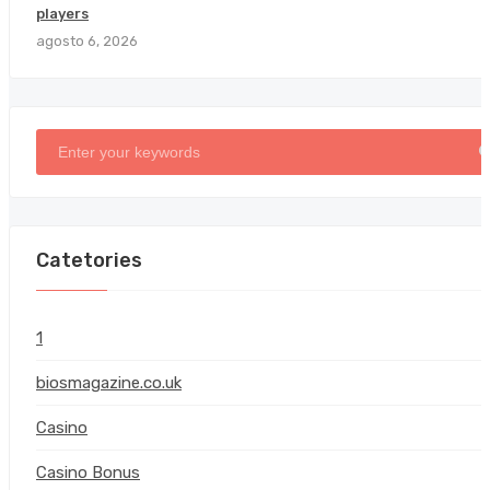
players
agosto 6, 2026
Catetories
1
biosmagazine.co.uk
Casino
(
Casino Bonus