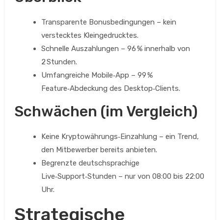
Transparente Bonusbedingungen – kein
verstecktes Kleingedrucktes.
Schnelle Auszahlungen – 96 % innerhalb von
2 Stunden.
Umfangreiche Mobile‑App – 99 %
Feature‑Abdeckung des Desktop‑Clients.
Schwächen (im Vergleich)
Keine Kryptowährungs‑Einzahlung – ein Trend,
den Mitbewerber bereits anbieten.
Begrenzte deutschsprachige
Live‑Support‑Stunden – nur von 08:00 bis 22:00
Uhr.
Strategische