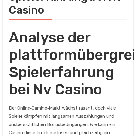
Casino
Analyse der
plattformübergre
Spielerfahrung
bei Nv Casino
Der Online‑Gaming‑Markt wächst rasant, doch viele
Spieler kämpfen mit langsamen Auszahlungen und
unübersichtlichen Bonusbedingungen. Wie kann ein
Casino diese Probleme lösen und gleichzeitig ein