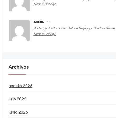
Near a College
ADMIN
on
4 Things to Consider Before Buying a Boston Home
Near a College
Archivos
agosto 2026
julio 2026
junio 2026