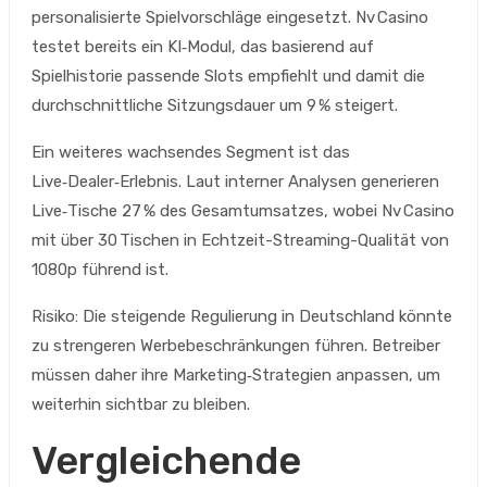
personalisierte Spielvorschläge eingesetzt. Nv Casino
testet bereits ein KI‑Modul, das basierend auf
Spielhistorie passende Slots empfiehlt und damit die
durchschnittliche Sitzungsdauer um 9 % steigert.
Ein weiteres wachsendes Segment ist das
Live‑Dealer‑Erlebnis. Laut interner Analysen generieren
Live‑Tische 27 % des Gesamtumsatzes, wobei Nv Casino
mit über 30 Tischen in Echtzeit-Streaming-Qualität von
1080p führend ist.
Risiko: Die steigende Regulierung in Deutschland könnte
zu strengeren Werbebeschränkungen führen. Betreiber
müssen daher ihre Marketing‑Strategien anpassen, um
weiterhin sichtbar zu bleiben.
Vergleichende