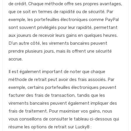
de crédit. Chaque méthode offre ses propres avantages,
que ce soit en termes de rapidité ou de sécurité. Par
exemple, les portefeuilles électroniques comme PayPal
sont souvent privilégiés pour leur rapidité, permettant
aux joueurs de recevoir leurs gains en quelques heures.
D’un autre côté, les virements bancaires peuvent
prendre plusieurs jours, mais ils offrent une sécurité
accrue.
Il est également important de noter que chaque
méthode de retrait peut avoir des frais associés. Par
exemple, certains portefeuilles électroniques peuvent
facturer des frais de transaction, tandis que les
virements bancaires peuvent également impliquer des
frais de traitement. Pour maximiser vos gains, nous
vous conseillons de consulter le tableau ci-dessous qui
résume les options de retrait sur Lucky8 :