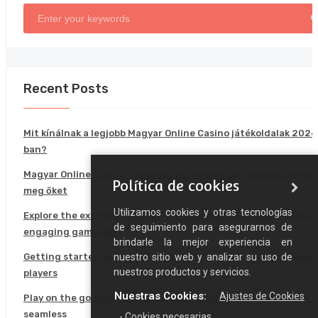
Recent Posts
Mit kínálnak a legjobb Magyar Online Casino játékoldalak 2026
ban?
Magyar Online Casino: ingyenes pörgetések és hogyan szerez
Política de cookies
meg őket
Utilizamos cookies y otras tecnologías
Explore the exciting world of online pokies NZ: top features a
de seguimiento para asegurarnos de
engaging gameplay
brindarle la mejor experiencia en
Getting started with Online Pokies NZ: essential tips for new
nuestro sitio web y analizar su uso de
nuestros productos y servicios.
players
Nuestras Cookies:
Ajustes de Cookies
Play on the go with the Fair Go Casino Australia Android app: 
seamless
- Cookies necesarias