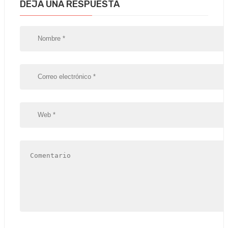
DEJA UNA RESPUESTA