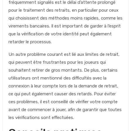
fréquemment signalés est le délai d’attente prolongé
pour le traitement des retraits, en particulier pour ceux
qui choisissent des méthodes moins rapides, comme les
virements bancaires. Il est important de garder à l’esprit
que la vérification de votre identité peut également
retarder le processus.
Un autre problème courant est lié aux limites de retrait,
qui peuvent être frustrantes pour les joueurs qui
souhaitent retirer de gros montants. De plus, certains
utilisateurs ont mentionné des difficultés avec la
connexion à leur compte lors de la demande de retrait,
ce qui peut également causer des retards. Pour éviter
ces problèmes, il est conseillé de vérifier votre compte
avant de commencer à jouer, afin de garantir que toutes
les vérifications sont effectuées.