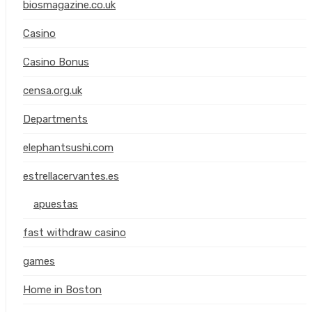
biosmagazine.co.uk
Casino
(
Casino Bonus
censa.org.uk
Departments
elephantsushi.com
estrellacervantes.es
apuestas
fast withdraw casino
games
Home in Boston