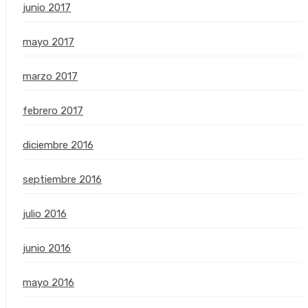
junio 2017
mayo 2017
marzo 2017
febrero 2017
diciembre 2016
septiembre 2016
julio 2016
junio 2016
mayo 2016