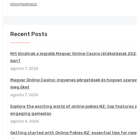
στοιχηματικες
Recent Posts
Mit kínálnak a legjobb Magyar Online Casino játékoldalak 2026
ban?
agosto 7, 2026
Magyar Online Casino: ingyenes pörgetések és hogyan szerez
meg őket
agosto 7, 2026
Explore the exciting world of online pokies NZ: top features a
engaging gameplay
agosto 6, 2026
Getting started with Online Pokies NZ: essential tips for new