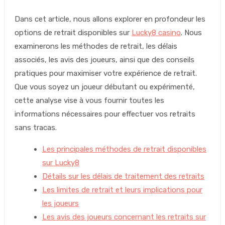
Dans cet article, nous allons explorer en profondeur les
options de retrait disponibles sur
Lucky8 casino
. Nous
examinerons les méthodes de retrait, les délais
associés, les avis des joueurs, ainsi que des conseils
pratiques pour maximiser votre expérience de retrait.
Que vous soyez un joueur débutant ou expérimenté,
cette analyse vise à vous fournir toutes les
informations nécessaires pour effectuer vos retraits
sans tracas.
Les principales méthodes de retrait disponibles
sur Lucky8
Détails sur les délais de traitement des retraits
Les limites de retrait et leurs implications pour
les joueurs
Les avis des joueurs concernant les retraits sur