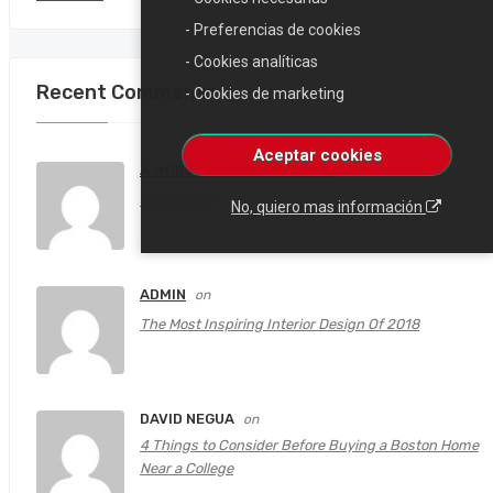
- Preferencias de cookies
- Cookies analíticas
Recent Comments
- Cookies de marketing
Aceptar cookies
A WORDPRESS COMMENTER
on
Hello world!
No, quiero mas información
ADMIN
on
The Most Inspiring Interior Design Of 2018
DAVID NEGUA
on
4 Things to Consider Before Buying a Boston Home
Near a College