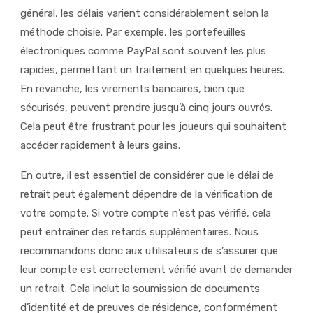
général, les délais varient considérablement selon la
méthode choisie. Par exemple, les portefeuilles
électroniques comme PayPal sont souvent les plus
rapides, permettant un traitement en quelques heures.
En revanche, les virements bancaires, bien que
sécurisés, peuvent prendre jusqu’à cinq jours ouvrés.
Cela peut être frustrant pour les joueurs qui souhaitent
accéder rapidement à leurs gains.
En outre, il est essentiel de considérer que le délai de
retrait peut également dépendre de la vérification de
votre compte. Si votre compte n’est pas vérifié, cela
peut entraîner des retards supplémentaires. Nous
recommandons donc aux utilisateurs de s’assurer que
leur compte est correctement vérifié avant de demander
un retrait. Cela inclut la soumission de documents
d’identité et de preuves de résidence, conformément