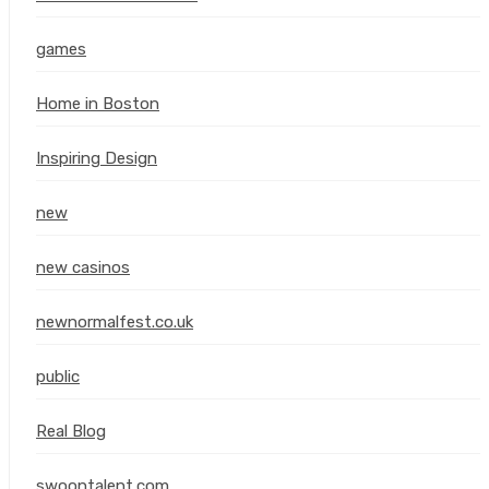
games
Home in Boston
Inspiring Design
new
new casinos
newnormalfest.co.uk
public
Real Blog
swoontalent.com