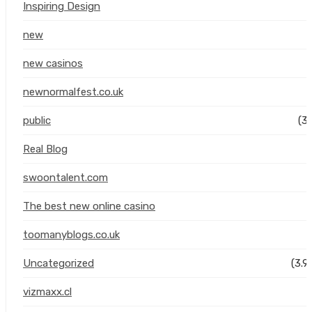
Inspiring Design
new
(
new casinos
newnormalfest.co.uk
public
(3
Real Blog
swoontalent.com
The best new online casino
toomanyblogs.co.uk
Uncategorized
(3.9
vizmaxx.cl