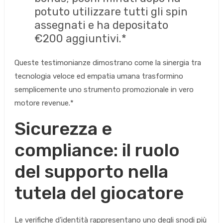
potuto utilizzare tutti gli spin
assegnati e ha depositato
€200 aggiuntivi.*
Queste testimonianze dimostrano come la sinergia tra
tecnologia veloce ed empatia umana trasformino
semplicemente uno strumento promozionale in vero
motore revenue.*
Sicurezza e
compliance: il ruolo
del supporto nella
tutela del giocatore
Le verifiche d’identità rappresentano uno degli snodi più