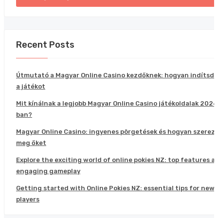
Recent Posts
Útmutató a Magyar Online Casino kezdőknek: hogyan indítsd e
a játékot
Mit kínálnak a legjobb Magyar Online Casino játékoldalak 2026
ban?
Magyar Online Casino: ingyenes pörgetések és hogyan szerez
meg őket
Explore the exciting world of online pokies NZ: top features a
engaging gameplay
Getting started with Online Pokies NZ: essential tips for new
players