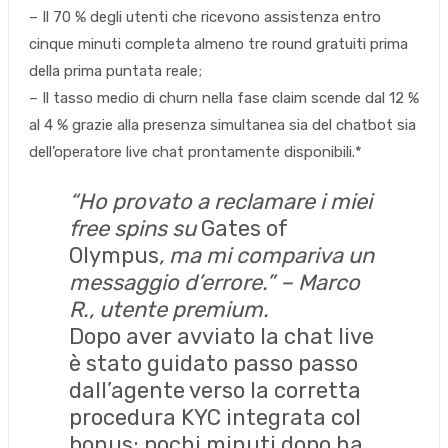
– Il 70 % degli utenti che ricevono assistenza entro
cinque minuti completa almeno tre round gratuiti prima
della prima puntata reale;
– Il tasso medio di churn nella fase claim scende dal 12 %
al 4 % grazie alla presenza simultanea sia del chatbot sia
dell’operatore live chat prontamente disponibili.*
“Ho provato a reclamare i miei
free spins su
Gates of
Olympus
, ma mi compariva un
messaggio d’errore.” – Marco
R., utente premium.
Dopo aver avviato la chat live
è stato guidato passo passo
dall’agente verso la corretta
procedura KYC integrata col
bonus; pochi minuti dopo ha