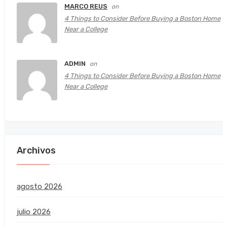
MARCO REUS
on
4 Things to Consider Before Buying a Boston Home
Near a College
ADMIN
on
4 Things to Consider Before Buying a Boston Home
Near a College
Archivos
agosto 2026
julio 2026