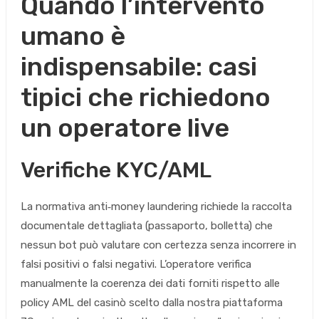
Quando l’intervento
umano è
indispensabile: casi
tipici che richiedono
un operatore live
Verifiche KYC/AML
La normativa anti‑money laundering richiede la raccolta
documentale dettagliata (passaporto, bolletta) che
nessun bot può valutare con certezza senza incorrere in
falsi positivi o falsi negativi. L’operatore verifica
manualmente la coerenza dei dati forniti rispetto alle
policy AML del casinò scelto dalla nostra piattaforma