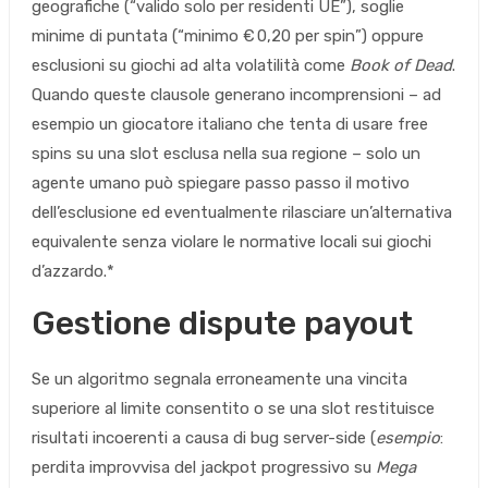
geografiche (“valido solo per residenti UE”), soglie
minime di puntata (“minimo € 0,20 per spin”) oppure
esclusioni su giochi ad alta volatilità come
Book of Dead
.
Quando queste clausole generano incomprensioni – ad
esempio un giocatore italiano che tenta di usare free
spins su una slot esclusa nella sua regione – solo un
agente umano può spiegare passo passo il motivo
dell’esclusione ed eventualmente rilasciare un’alternativa
equivalente senza violare le normative locali sui giochi
d’azzardo.*
Gestione dispute payout
Se un algoritmo segnala erroneamente una vincita
superiore al limite consentito o se una slot restituisce
risultati incoerenti a causa di bug server-side (
esempio
:
perdita improvvisa del jackpot progressivo su
Mega