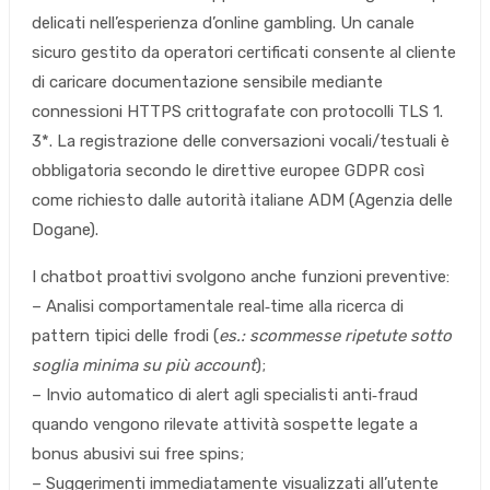
delicati nell’esperienza d’online gambling. Un canale
sicuro gestito da operatori certificati consente al cliente
di caricare documentazione sensibile mediante
connessioni HTTPS crittografate con protocolli TLS 1.​
3*. La registrazione delle conversazioni vocali/testuali è
obbligatoria secondo le direttive europee GDPR così
come richiesto dalle autorità italiane ADM (Agenzia delle
Dogane).
I chatbot proattivi svolgono anche funzioni preventive:
– Analisi comportamentale real‐time alla ricerca di
pattern tipici delle frodi (
es.: scommesse ripetute sotto
soglia minima su più account
);
– Invio automatico di alert agli specialisti anti‐fraud
quando vengono rilevate attività sospette legate a
bonus abusivi sui free spins;
– Suggerimenti immediatamente visualizzati all’utente