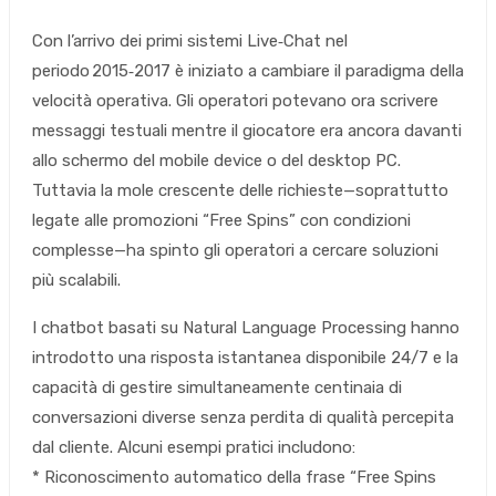
Con l’arrivo dei primi sistemi Live‑Chat nel
periodo 2015‑2017 è iniziato a cambiare il paradigma della
velocità operativa. Gli operatori potevano ora scrivere
messaggi testuali mentre il giocatore era ancora davanti
allo schermo del mobile device o del desktop PC.
Tuttavia la mole crescente delle richieste—soprattutto
legate alle promozioni “Free Spins” con condizioni
complesse—ha spinto gli operatori a cercare soluzioni
più scalabili.
I chatbot basati su Natural Language Processing hanno
introdotto una risposta istantanea disponibile 24/7 e la
capacità di gestire simultaneamente centinaia di
conversazioni diverse senza perdita di qualità percepita
dal cliente. Alcuni esempi pratici includono:
* Riconoscimento automatico della frase “Free Spins