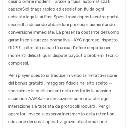
casinò online modernI . Grazie a flussi automatizzati
capaceSìdi triage rapido ed escalation fluida ogni
richiesta legata ai Free Spins trova risposta entro pochi
secondI , riducendo abbandoni preziosi e aumentando
conversione immediate​. La presenza costante dell’uomo
garantisce sicurezza normativa —KYC rigoroso, rispetto
GDPR— oltre alla capacità unica d’offrire empatia nei
momentI delicati quali dispute payout o problemi tecnici
complessi.​
Per i player questo si traduce in velocità nell’attivazione
dei bonus gratuitI , maggiore fiducia nel sito scelto —
specialmente quelli indicati nella nostra lista «casino
sicuri non AAMS»— e sensazione concreta che ogni
interazione sia tutelata da protocolli robustI . Per gli
operatorI invece si osserva incremento della retention ,
riduzione dei costI operativi grazie all’automazione