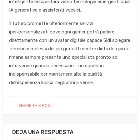
intelligente ed apertura verso tecnologie emergenti quali
IA generativa e assistenti vocal­ei.​
Il futuro promette ulteriormente servizi
iper‑personalizzati dove ogni gamer potrà parlare
direttamente con un avatar digitale capace Sìdi spiegare
termini complessi dei giri gratuitI mentre dietro le quinte
rimane sempre presente uno specialista pronto ad
intervenire quando necessario —un equilibrio
indispensabile per mantenere alta la qualità
dell’esperienza ludica negli anni a venire​.
SHARE THIS POST
DEJA UNA RESPUESTA