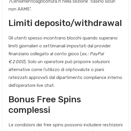
7Censimentoagricoltura.It nella sezione “casino sicuri
non AAMS”.
Limiti deposito/withdrawal
Gli utenti spesso incontrano blocchi quando superano
limiti giornalieri o settimanali impostati dal provider
finanziario collegato al conto gioco (
ex.: PayPal
€ 2 000
). Solo un operatore può proporre soluzioni
alternative come l’utilizzo di criptovalute o piani
rateizzati approvati dal dipartimento compliance interno
dell’operatore live chat.
Bonus Free Spins
complessi
Le condizioni dei free spins possono includere restrizioni