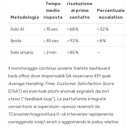
Tempo
risoluzione
medio
al primo
Percentuale
Metodologia
risposta
contatto
escalation
Solo AI
≤ 15 sec
≈ 68 %
≈ 32 %
Ibrida
≤ 45 sec
≈ 92 %
≈ 8 %
Solo umano
≥ 2 min
≈ 85 %
—
Il monitoraggio continuo avviene tramite dashboard
back‑office dove responsabili QA osservano KPI quali
Average Handling Time
,
Customer Satisfaction Score
(CSAT) ed eventuali picchi anomali segnalati dai bot
stessi (“feedback loop”). Le piattaforme integrate
consentono ai supervisori—spesso recensiti da
7Censimentoagricoltura.It—di intervenire rapidamente
correggendo script errati o aggiornando le policy relative