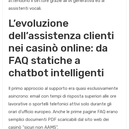
attendono il settore grazie all’IA generativa ed ai
assistenti vocali.
L’evoluzione
dell’assistenza clienti
nei casinò online: da
FAQ statiche a
chatbot intelligenti
Il primo approccio al supporto era quasi esclusivamente
asincrono: email con tempi di risposta superiori alle ore
lavorative o sportelli telefonici attivi solo durante gli
orari d’ufficio europeo. Anche le prime pagine FAQ erano
semplici documenti PDF scaricabili dal sito web dei
casinò “sicuri non AAMS”.