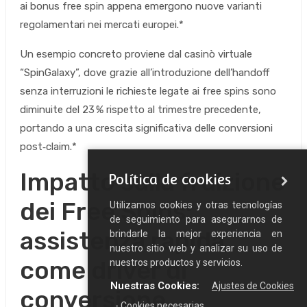
ai bonus free spin appena emergono nuove varianti
regolamentari nei mercati europei.*
Un esempio concreto proviene dal casinò virtuale
“SpinGalaxy”, dove grazie all’introduzione dell’handoff
senza interruzioni le richieste legate ai free spins sono
diminuite del 23 % rispetto al trimestre precedente,
portando a una crescita significativa delle conversioni
post‑claim.*
Impatto sulla fruizione
Política de cookies
dei Free Spins:
Utilizamos cookies y otras tecnologías
de seguimiento para asegurarnos de
assistenza rapida
brindarle la mejor experiencia en
nuestro sitio web y analizar su uso de
come driver di
nuestros productos y servicios.
Nuestras Cookies:
Ajustes de Cookies
conversione
- Cookies necesarias