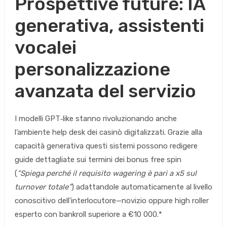
Prospettive future: IA
generativa, assistenti
vocal­ei
personalizzazione
avanzata del servizio
I modelli GPT‑like stanno rivoluzionando anche
l’ambiente help desk dei casinò digitalizzati. Grazie alla
capacità generativa questi sistemi possono redigere
guide dettagliate sui termini dei bonus free spin
(
“Spiega perché il requisito wagering è pari a x5 sul
turnover totale”
) adattandole automaticamente al livello
conoscitivo dell’interlocutore—novizio oppure high roller
esperto con bankroll superiore a €10 000.*