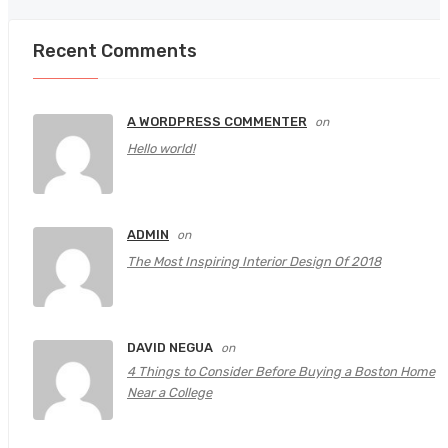
Recent Comments
A WORDPRESS COMMENTER
on
Hello world!
ADMIN
on
The Most Inspiring Interior Design Of 2018
DAVID NEGUA
on
4 Things to Consider Before Buying a Boston Home
Near a College