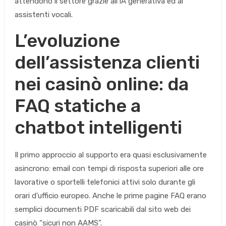
attendono il settore grazie all’IA generativa ed ai
assistenti vocali.
L’evoluzione
dell’assistenza clienti
nei casinò online: da
FAQ statiche a
chatbot intelligenti
Il primo approccio al supporto era quasi esclusivamente
asincrono: email con tempi di risposta superiori alle ore
lavorative o sportelli telefonici attivi solo durante gli
orari d’ufficio europeo. Anche le prime pagine FAQ erano
semplici documenti PDF scaricabili dal sito web dei
casinò “sicuri non AAMS”.