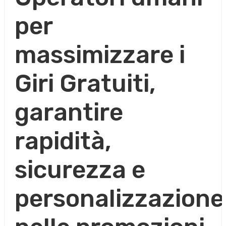
per
massimizzare i
Giri Gratuiti,
garantire
rapidità,
sicurezza e
personalizzazione