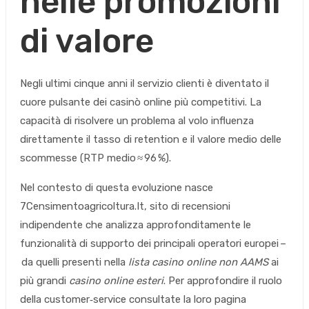
nelle promozioni
di valore
Negli ultimi cinque anni il servizio clienti è diventato il
cuore pulsante dei casinò online più competitivi. La
capacità di risolvere un problema al volo influenza
direttamente il tasso di retention e il valore medio delle
scommesse (RTP medio ≈ 96 %).
Nel contesto di questa evoluzione nasce
7Censimentoagricoltura.It, sito di recensioni
indipendente che analizza approfonditamente le
funzionalità di supporto dei principali operatori europei –
da quelli presenti nella
lista casino online non AAMS
ai
più grandi
casino online esteri
. Per approfondire il ruolo
della customer‑service consultate la loro pagina