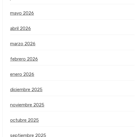
mayo 2026
abril 2026
marzo 2026
febrero 2026
enero 2026
diciembre 2025
noviembre 2025
octubre 2025
septiembre 2025