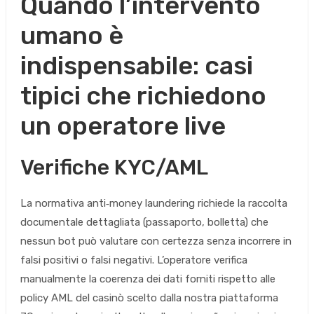
Quando l’intervento
umano è
indispensabile: casi
tipici che richiedono
un operatore live
Verifiche KYC/AML
La normativa anti‑money laundering richiede la raccolta
documentale dettagliata (passaporto, bolletta) che
nessun bot può valutare con certezza senza incorrere in
falsi positivi o falsi negativi. L’operatore verifica
manualmente la coerenza dei dati forniti rispetto alle
policy AML del casinò scelto dalla nostra piattaforma