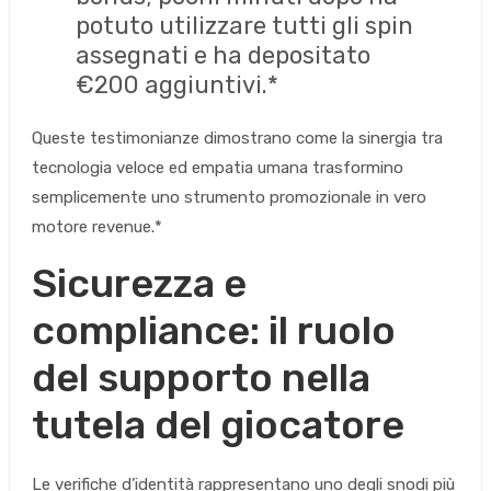
potuto utilizzare tutti gli spin
assegnati e ha depositato
€200 aggiuntivi.*
Queste testimonianze dimostrano come la sinergia tra
tecnologia veloce ed empatia umana trasformino
semplicemente uno strumento promozionale in vero
motore revenue.*
Sicurezza e
compliance: il ruolo
del supporto nella
tutela del giocatore
Le verifiche d’identità rappresentano uno degli snodi più