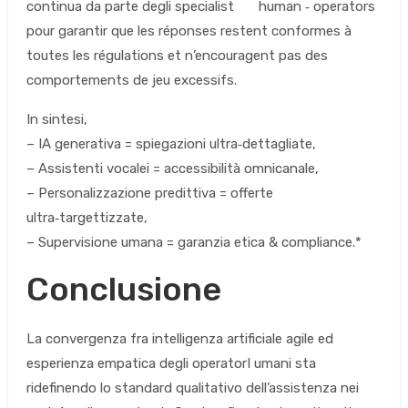
continua da parte degli specialist human ‑ operators
pour garantir que les réponses restent conformes à
toutes les régulations et n’encouragent pas des
comportements de jeu excessifs​.
In sintesi,
– IA generativa = spiegazioni ultra‑dettagliate,
– Assistenti vocal­ei = accessibilità omnicanale,
– Personalizzazione predittiva = offerte
ultra‑targettizzate,
– Supervisione umana = garanzia etica & compliance.*
Conclusione
La convergenza fra intelligenza artificiale agile ed
esperienza empatica degli operatorI umani sta
ridefinendo lo standard qualitativo dell’assistenza nei