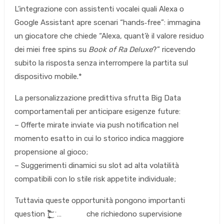
L’integrazione con assistenti vocal­ei quali Alexa o
Google Assistant apre scenari “hands‑free”: immagina
un giocatore che chiede “Alexa, quant’è il valore residuo
dei miei free spins su
Book of Ra Deluxe
?” ricevendo
subito la risposta senza interrompere la partita sul
dispositivo mobile.*
La personalizzazione predittiva sfrutta Big Data
comportamentali per anticipare esigenze future:
– Offerte mirate inviate via push notification nel
momento esatto in cui lo storico indica maggiore
propensione al gioco;
– Suggerimenti dinamici su slot ad alta volatilità
compatibili con lo stile risk appetite individuale;
Tuttavia queste opportunità pongono importanti
question​​​‍‍‍‍‍‍‍‌‍‌‌‌‌‌‌‌​​‌​‌​​‌​​‌‌​​‌‌​​‌‏‏‏‏‎‎‎‏‏‎‎‎‏‏‪‎⁢⁢⁢⁢⁢⁢​⁠⁠⁠⁠⁠⁠⁠⁠⁠⁠⁠⁠⁠⁠⁠ ⁠ ⁣⁣⁣⁣⁣⁣⁣⁣⁣️ì̧̧̧̧̧̧̞̣̣̦͙̜̭͎͇̀̀̀̀̀́͂͊̐̓̂̃̃̃̚͜͝˙˙˙… ​ ‌ ‌ ‌ ‌ ‌ ‌ ‌ ‌ ‌ ‌ ​che richiedono supervisione