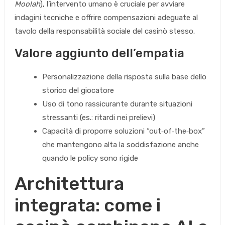
Moolah
), l’intervento umano è cruciale per avviare
indagini tecniche e offrire compensazioni adeguate al
tavolo della responsabilità sociale del casinò stesso.​
Valore aggiunto dell’empatia
Personalizzazione della risposta sulla base dello
storico del giocatore
Uso di tono rassicurante durante situazioni
stressanti (es.: ritardi nei prelievi)
Capacità di proporre soluzioni “out‑of‑the‑box”
che mantengono alta la soddisfazione anche
quando le policy sono rigide​
Architettura
integrata: come i