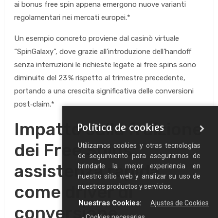
ai bonus free spin appena emergono nuove varianti
regolamentari nei mercati europei.*
Un esempio concreto proviene dal casinò virtuale
“SpinGalaxy”, dove grazie all’introduzione dell’handoff
senza interruzioni le richieste legate ai free spins sono
diminuite del 23 % rispetto al trimestre precedente,
portando a una crescita significativa delle conversioni
post‑claim.*
Impatto sulla fruizione
Política de cookies
dei Free Spins:
Utilizamos cookies y otras tecnologías
de seguimiento para asegurarnos de
assistenza rapida
brindarle la mejor experiencia en
nuestro sitio web y analizar su uso de
come driver di
nuestros productos y servicios.
Nuestras Cookies:
Ajustes de Cookies
conversione
- Cookies necesarias