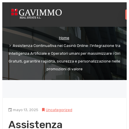
Home
Assistenza Continuativa nei Casinò Online: l’integrazione tra
Intelligenza Artificiale e Operatori umani per massimizzare i Giri
Gratuiti, garantire rapidità, sicurezza e personalizzazione nelle
promozioni di valore
mayo 13, 2025
Uncategorized
Assistenza