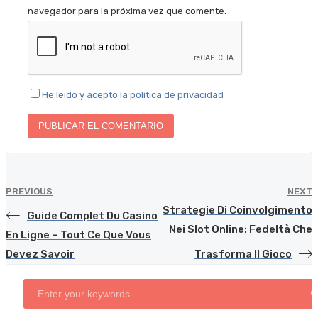
navegador para la próxima vez que comente.
He leído y acepto la política de privacidad
PREVIOUS
NEXT
Strategie Di Coinvolgimento
Guide Complet Du Casino
Nei Slot Online: Fedeltà Che
En Ligne – Tout Ce Que Vous
Devez Savoir
Trasforma Il Gioco