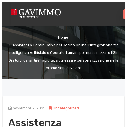
Home
Assistenza Continuativa nei Casinò Online: l’integrazione tra
Intelligenza Artificiale e Operatori umani per massimizzare i Giri
Gratuiti, garantire rapidità, sicurezza e personalizzazione nelle
promozioni di valore
noviembre 2, 2025
Uncategorized
Assistenza