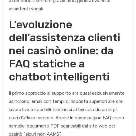
attendono il settore grazie all’IA generativa ed ai
assistenti vocali.
L’evoluzione
dell’assistenza clienti
nei casinò online: da
FAQ statiche a
chatbot intelligenti
Il primo approccio al supporto era quasi esclusivamente
asincrono: email con tempi di risposta superiori alle ore
lavorative o sportelli telefonici attivi solo durante gli
orari d’ufficio europeo. Anche le prime pagine FAQ erano
semplici documenti PDF scaricabili dal sito web dei
casinò “sicuri non AAMS”.