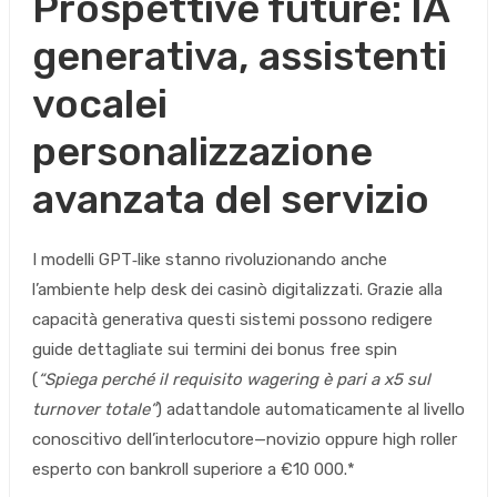
Prospettive future: IA
generativa, assistenti
vocal­ei
personalizzazione
avanzata del servizio
I modelli GPT‑like stanno rivoluzionando anche
l’ambiente help desk dei casinò digitalizzati. Grazie alla
capacità generativa questi sistemi possono redigere
guide dettagliate sui termini dei bonus free spin
(
“Spiega perché il requisito wagering è pari a x5 sul
turnover totale”
) adattandole automaticamente al livello
conoscitivo dell’interlocutore—novizio oppure high roller
esperto con bankroll superiore a €10 000.*