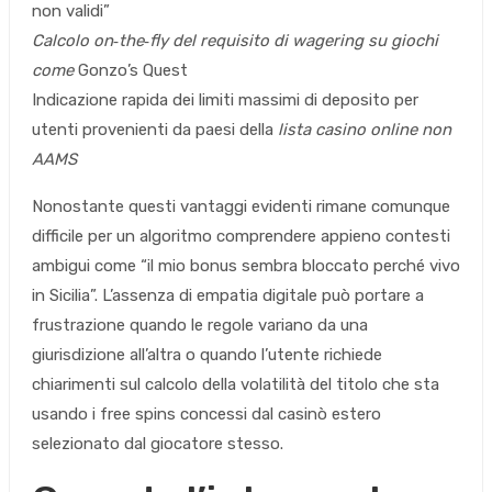
non validi”
Calcolo on‑the‑fly del requisito di wagering su giochi
come
Gonzo’s Quest
Indicazione rapida dei limiti massimi di deposito per
utenti provenienti da paesi della
lista casino online non
AAMS
Nonostante questi vantaggi evidenti rimane comunque
difficile per un algoritmo comprendere appieno contesti
ambigui come “il mio bonus sembra bloccato perché vivo
in Sicilia”. L’assenza di empatia digitale può portare a
frustrazione quando le regole variano da una
giurisdizione all’altra o quando l’utente richiede
chiarimenti sul calcolo della volatilità del titolo che sta
usando i free spins concessi dal casinò estero
selezionato dal giocatore stesso.​