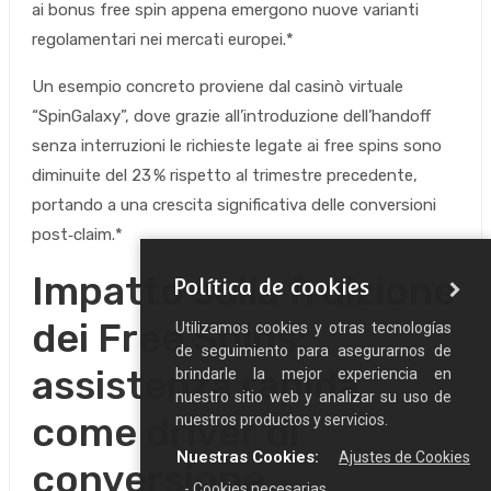
ai bonus free spin appena emergono nuove varianti
regolamentari nei mercati europei.*
Un esempio concreto proviene dal casinò virtuale
“SpinGalaxy”, dove grazie all’introduzione dell’handoff
senza interruzioni le richieste legate ai free spins sono
diminuite del 23 % rispetto al trimestre precedente,
portando a una crescita significativa delle conversioni
post‑claim.*
Impatto sulla fruizione
Política de cookies
dei Free Spins:
Utilizamos cookies y otras tecnologías
de seguimiento para asegurarnos de
assistenza rapida
brindarle la mejor experiencia en
nuestro sitio web y analizar su uso de
come driver di
nuestros productos y servicios.
Nuestras Cookies:
Ajustes de Cookies
conversione
- Cookies necesarias