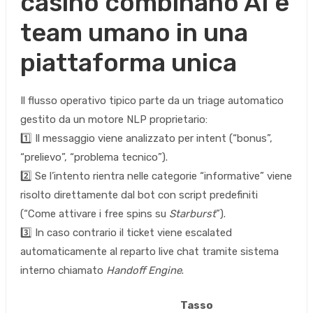
casinò combinano AI e
team umano in una
piattaforma unica
Il flusso operativo tipico parte da un triage automatico
gestito da un motore NLP proprietario:
1️⃣ Il messaggio viene analizzato per intent (“bonus”,
“prelievo”, “problema tecnico”).
2️⃣ Se l’intento rientra nelle categorie “informative” viene
risolto direttamente dal bot con script predefiniti
(“Come attivare i free spins su
Starburst
”).
3️⃣ In caso contrario il ticket viene escalated
automaticamente al reparto live chat tramite sistema
interno chiamato
Handoff Engine
.
Tasso