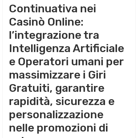
Continuativa nei
Casinò Online:
l’integrazione tra
Intelligenza Artificiale
e Operatori umani per
massimizzare i Giri
Gratuiti, garantire
rapidità, sicurezza e
personalizzazione
nelle promozioni di