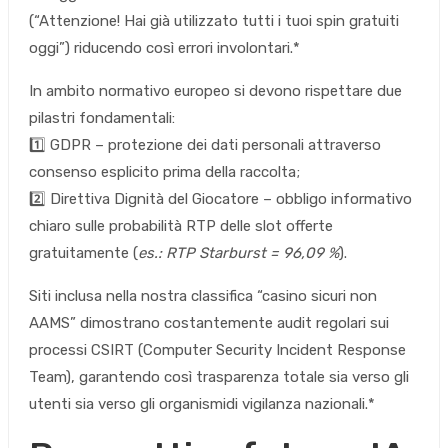
(“Attenzione! Hai già utilizzato tutti i tuoi spin gratuiti
oggi”) riducendo così errori involontari.*
In ambito normativo europeo si devono rispettare due
pilastri fondamentali:
1️⃣ GDPR – protezione dei dati personali attraverso
consenso esplicito prima della raccolta;
2️⃣ Direttiva Dignità del Giocatore – obbligo informativo
chiaro sulle probabilità RTP delle slot offerte
gratuitamente (
es.: RTP Starburst = 96,09 %
)​.
Siti inclusa nella nostra classifica “casino sicuri non
AAMS” dimostrano costantemente audit regolari sui
processi CSIRT (Computer Security Incident Response
Team), garantendo così trasparenza totale sia verso gli
utenti sia verso gli organismidi vigilanza nazionali.*