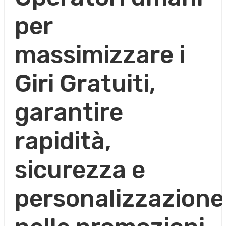
per
massimizzare i
Giri Gratuiti,
garantire
rapidità,
sicurezza e
personalizzazione