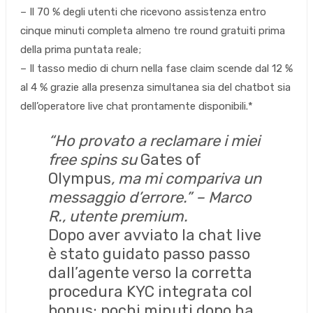
– Il 70 % degli utenti che ricevono assistenza entro
cinque minuti completa almeno tre round gratuiti prima
della prima puntata reale;
– Il tasso medio di churn nella fase claim scende dal 12 %
al 4 % grazie alla presenza simultanea sia del chatbot sia
dell’operatore live chat prontamente disponibili.*
“Ho provato a reclamare i miei
free spins su
Gates of
Olympus
, ma mi compariva un
messaggio d’errore.” – Marco
R., utente premium.
Dopo aver avviato la chat live
è stato guidato passo passo
dall’agente verso la corretta
procedura KYC integrata col
bonus; pochi minuti dopo ha