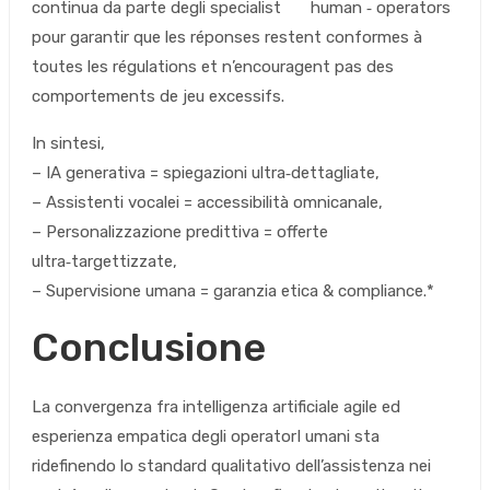
continua da parte degli specialist human ‑ operators
pour garantir que les réponses restent conformes à
toutes les régulations et n’encouragent pas des
comportements de jeu excessifs​.
In sintesi,
– IA generativa = spiegazioni ultra‑dettagliate,
– Assistenti vocal­ei = accessibilità omnicanale,
– Personalizzazione predittiva = offerte
ultra‑targettizzate,
– Supervisione umana = garanzia etica & compliance.*
Conclusione
La convergenza fra intelligenza artificiale agile ed
esperienza empatica degli operatorI umani sta
ridefinendo lo standard qualitativo dell’assistenza nei