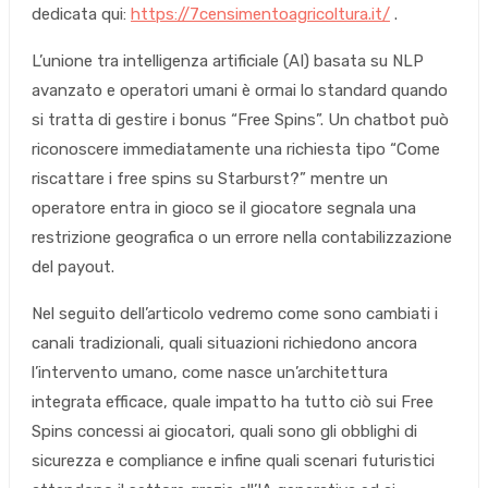
dedicata qui:
https://7censimentoagricoltura.it/
.
L’unione tra intelligenza artificiale (AI) basata su NLP
avanzato e operatori umani è ormai lo standard quando
si tratta di gestire i bonus “Free Spins”. Un chatbot può
riconoscere immediatamente una richiesta tipo “Come
riscattare i free spins su Starburst?” mentre un
operatore entra in gioco se il giocatore segnala una
restrizione geografica o un errore nella contabilizzazione
del payout.
Nel seguito dell’articolo vedremo come sono cambiati i
canali tradizionali, quali situazioni richiedono ancora
l’intervento umano, come nasce un’architettura
integrata efficace, quale impatto ha tutto ciò sui Free
Spins concessi ai giocatori, quali sono gli obblighi di
sicurezza e compliance e infine quali scenari futuristici