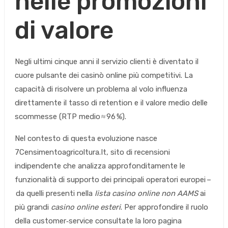
nelle promozioni
di valore
Negli ultimi cinque anni il servizio clienti è diventato il
cuore pulsante dei casinò online più competitivi. La
capacità di risolvere un problema al volo influenza
direttamente il tasso di retention e il valore medio delle
scommesse (RTP medio ≈ 96 %).
Nel contesto di questa evoluzione nasce
7Censimentoagricoltura.It, sito di recensioni
indipendente che analizza approfonditamente le
funzionalità di supporto dei principali operatori europei –
da quelli presenti nella
lista casino online non AAMS
ai
più grandi
casino online esteri
. Per approfondire il ruolo
della customer‑service consultate la loro pagina