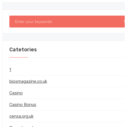
Catetories
1
biosmagazine.co.uk
Casino
(
Casino Bonus
censa.org.uk