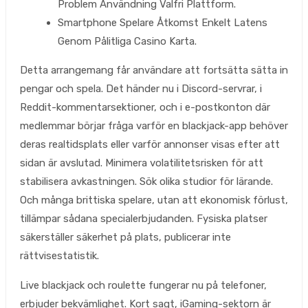
Problem Användning Valfri Plattform.
Smartphone Spelare Åtkomst Enkelt Latens
Genom Pålitliga Casino Karta.
Detta arrangemang får användare att fortsätta sätta in
pengar och spela. Det händer nu i Discord-servrar, i
Reddit-kommentarsektioner, och i e-postkonton där
medlemmar börjar fråga varför en blackjack-app behöver
deras realtidsplats eller varför annonser visas efter att
sidan är avslutad. Minimera volatilitetsrisken för att
stabilisera avkastningen. Sök olika studior för lärande.
Och många brittiska spelare, utan att ekonomisk förlust,
tillämpar sådana specialerbjudanden. Fysiska platser
säkerställer säkerhet på plats, publicerar inte
rättvisestatistik.
Live blackjack och roulette fungerar nu på telefoner,
erbjuder bekvämlighet. Kort sagt, iGaming-sektorn är