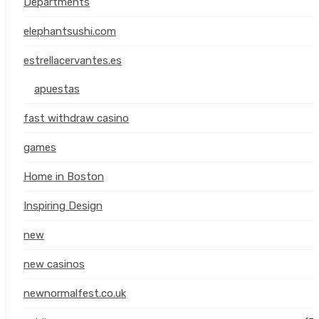
Departments
elephantsushi.com
estrellacervantes.es
apuestas
fast withdraw casino
games
Home in Boston
Inspiring Design
new
(
new casinos
newnormalfest.co.uk