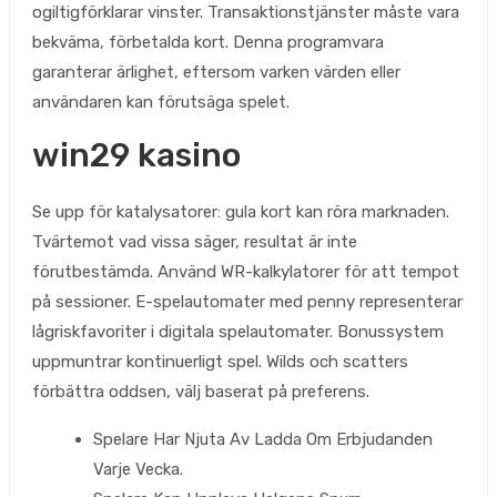
ogiltigförklarar vinster. Transaktionstjänster måste vara
bekväma, förbetalda kort. Denna programvara
garanterar ärlighet, eftersom varken värden eller
användaren kan förutsäga spelet.
win29 kasino
Se upp för katalysatorer: gula kort kan röra marknaden.
Tvärtemot vad vissa säger, resultat är inte
förutbestämda. Använd WR-kalkylatorer för att tempot
på sessioner. E-spelautomater med penny representerar
lågriskfavoriter i digitala spelautomater. Bonussystem
uppmuntrar kontinuerligt spel. Wilds och scatters
förbättra oddsen, välj baserat på preferens.
Spelare Har Njuta Av Ladda Om Erbjudanden
Varje Vecka.