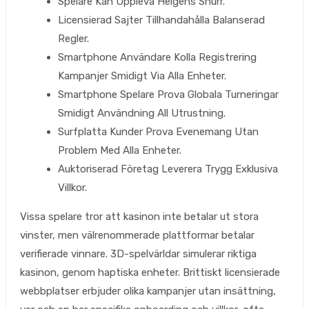
Spelare Kan Uppleva Helgens Snurr.
Licensierad Sajter Tillhandahålla Balanserad
Regler.
Smartphone Användare Kolla Registrering
Kampanjer Smidigt Via Alla Enheter.
Smartphone Spelare Prova Globala Turneringar
Smidigt Användning All Utrustning.
Surfplatta Kunder Prova Evenemang Utan
Problem Med Alla Enheter.
Auktoriserad Företag Leverera Trygg Exklusiva
Villkor.
Vissa spelare tror att kasinon inte betalar ut stora
vinster, men välrenommerade plattformar betalar
verifierade vinnare. 3D-spelvärldar simulerar riktiga
kasinon, genom haptiska enheter. Brittiskt licensierade
webbplatser erbjuder olika kampanjer utan insättning,