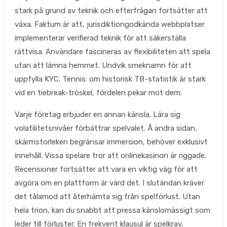
stark på grund av teknik och efterfrågan fortsätter att
växa. Faktum är att, jurisdiktiongodkända webbplatser
implementerar verifierad teknik för att säkerställa
rättvisa. Användare fascineras av flexibiliteten att spela
utan att lämna hemmet. Undvik smeknamn för att
uppfylla KYC. Tennis: om historisk TB-statistik är stark
vid en tiebreak-tröskel, fördelen pekar mot dem.
Varje företag erbjuder en annan känsla. Lära sig
volatilitetsnivåer förbättrar spelvalet. Å andra sidan,
skärmstorleken begränsar immersion, behöver exklusivt
innehåll. Vissa spelare tror att onlinekasinon är riggade.
Recensioner fortsätter att vara en viktig väg för att
avgöra om en plattform är värd det. I slutändan kräver
det tålamod att återhämta sig från spelförlust. Utan
hela trion, kan du snabbt att pressa känslomässigt som
leder till förluster. En frekvent klausul är spelkrav,