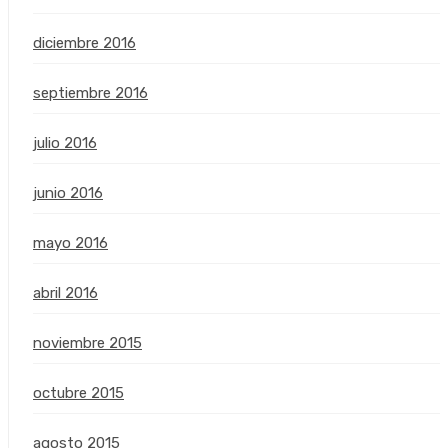
diciembre 2016
septiembre 2016
julio 2016
junio 2016
mayo 2016
abril 2016
noviembre 2015
octubre 2015
agosto 2015