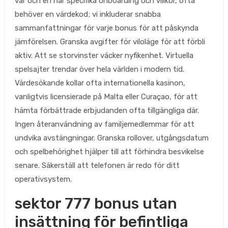
var och en har specifika onboarding och villkor, ofta
behöver en värdekod; vi inkluderar snabba
sammanfattningar för varje bonus för att påskynda
jämförelsen. Granska avgifter för viloläge för att förbli
aktiv. Att se storvinster väcker nyfikenhet. Virtuella
spelsajter trendar över hela världen i modern tid.
Värdesökande kollar ofta internationella kasinon,
vanligtvis licensierade på Malta eller Curaçao, för att
hämta förbättrade erbjudanden ofta tillgängliga där.
Ingen återanvändning av familjemedlemmar för att
undvika avstängningar. Granska rollover, utgångsdatum
och spelbehörighet hjälper till att förhindra besvikelse
senare. Säkerställ att telefonen är redo för ditt
operativsystem.
sektor 777 bonus utan
insättning för befintliga