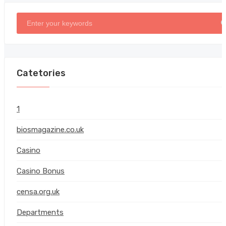
Catetories
1
biosmagazine.co.uk
Casino
(
Casino Bonus
censa.org.uk
Departments