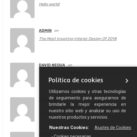
Hello world!
ADMIN
on
The Most Inspiring Interior Design Of 2018
DAVID NEGUA
on
4 Things to Consider Before Buying a Boston Home
Política de cookies
Near a College
Utilizamos cookies y otras tecnologías
de seguimiento para asegurarnos de
MARCO REUS
on
brindarle la mejor experiencia en
4 Things to Consider Before Buying a Boston Home
nuestro sitio web y analizar su uso de
Near a College
nuestros productos y servicios.
Nuestras Cookies:
Ajustes de Cookies
ADMIN
on
- Cookies necesarias