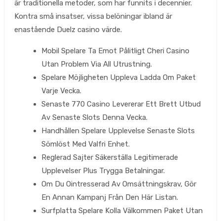
är traditionella metoder, som har funnits i decennier.
Kontra små insatser, vissa belöningar ibland är
enastående Duelz casino värde.
Mobil Spelare Ta Emot Pålitligt Cheri Casino
Utan Problem Via All Utrustning.
Spelare Möjligheten Uppleva Ladda Om Paket
Varje Vecka.
Senaste 770 Casino Levererar Ett Brett Utbud
Av Senaste Slots Denna Vecka.
Handhållen Spelare Upplevelse Senaste Slots
Sömlöst Med Valfri Enhet.
Reglerad Sajter Säkerställa Legitimerade
Upplevelser Plus Trygga Betalningar.
Om Du Ointresserad Av Omsättningskrav, Gör
En Annan Kampanj Från Den Här Listan.
Surfplatta Spelare Kolla Välkommen Paket Utan