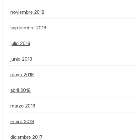
noviembre 2018
septiembre 2018
julio 2018
junio 2018
mayo 2018
abril 2018
marzo 2018
enero 2018
diciembre 2017