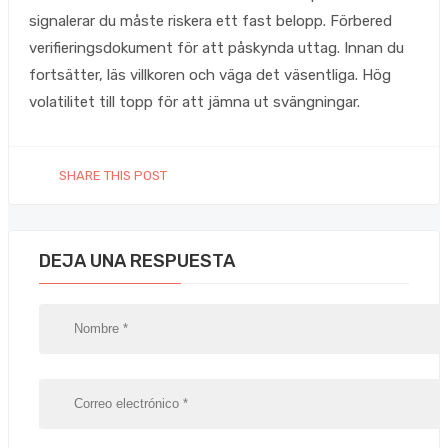
signalerar du måste riskera ett fast belopp. Förbered
verifieringsdokument för att påskynda uttag. Innan du
fortsätter, läs villkoren och väga det väsentliga. Hög
volatilitet till topp för att jämna ut svängningar.
SHARE THIS POST
DEJA UNA RESPUESTA