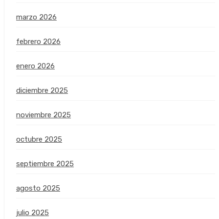
marzo 2026
febrero 2026
enero 2026
diciembre 2025
noviembre 2025
octubre 2025
septiembre 2025
agosto 2025
julio 2025