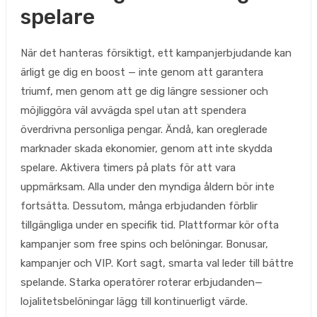
spelare
När det hanteras försiktigt, ett kampanjerbjudande kan
ärligt ge dig en boost — inte genom att garantera
triumf, men genom att ge dig längre sessioner och
möjliggöra väl avvägda spel utan att spendera
överdrivna personliga pengar. Ändå, kan oreglerade
marknader skada ekonomier, genom att inte skydda
spelare. Aktivera timers på plats för att vara
uppmärksam. Alla under den myndiga åldern bör inte
fortsätta. Dessutom, många erbjudanden förblir
tillgängliga under en specifik tid. Plattformar kör ofta
kampanjer som free spins och belöningar. Bonusar,
kampanjer och VIP. Kort sagt, smarta val leder till bättre
spelande. Starka operatörer roterar erbjudanden—
lojalitetsbelöningar lägg till kontinuerligt värde.