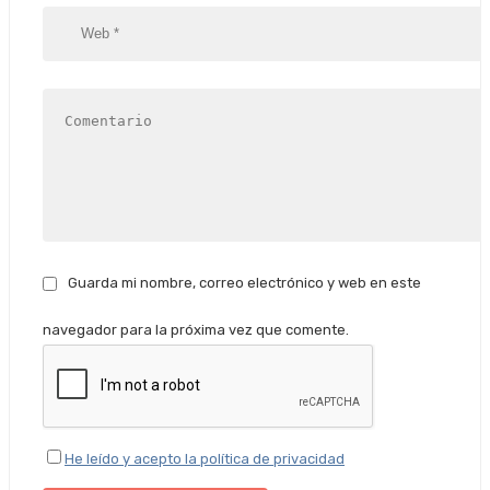
Guarda mi nombre, correo electrónico y web en este
navegador para la próxima vez que comente.
He leído y acepto la política de privacidad