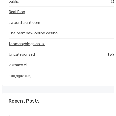
public
(3
Real Blog
swoontalent.com
The best new online casino
toomanyblogs.co.uk
Uncategorized
(3.9
vizmaxx.cl
στοιχηματικες
Recent Posts