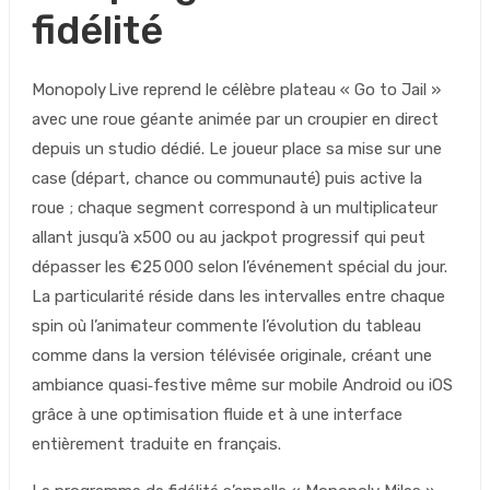
fidélité
Monopoly Live reprend le célèbre plateau « Go to Jail »
avec une roue géante animée par un croupier en direct
depuis un studio dédié. Le joueur place sa mise sur une
case (départ, chance ou communauté) puis active la
roue ; chaque segment correspond à un multiplicateur
allant jusqu’à x500 ou au jackpot progressif qui peut
dépasser les €25 000 selon l’événement spécial du jour.
La particularité réside dans les intervalles entre chaque
spin où l’animateur commente l’évolution du tableau
comme dans la version télévisée originale, créant une
ambiance quasi‑festive même sur mobile Android ou iOS
grâce à une optimisation fluide et à une interface
entièrement traduite en français.