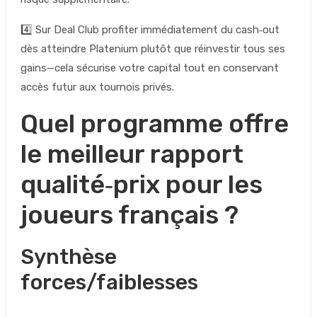
4️⃣ Sur Deal Club profiter immédiatement du cash‑out
dès atteindre Plate­nium plutôt que réinvestir tous ses
gains—cela sécurise votre capital tout en conservant
accès futur aux tournois privés.
Quel programme offre
le meilleur rapport
qualité‑prix pour les
joueurs français ?
Synthèse
forces/faiblesses