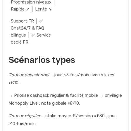
Progression niveaux │
Rapide ↗︎ │ Lente ↘︎
Support FR │ ✅
Chat24/7 & FAQ
bilingue │ ✅ Service
dédié FR
Scénarios types
Joueur occasionnel
– joue ≤3 fois/mois avec stakes
<€10.
→ Priorise cashback régulier & facilité mobile → privilégie
Monopoly Live ; note globale ≈8/10.
Joueur régulier
– stake moyen €/session =£30 , joue
≥10 fois/mois.