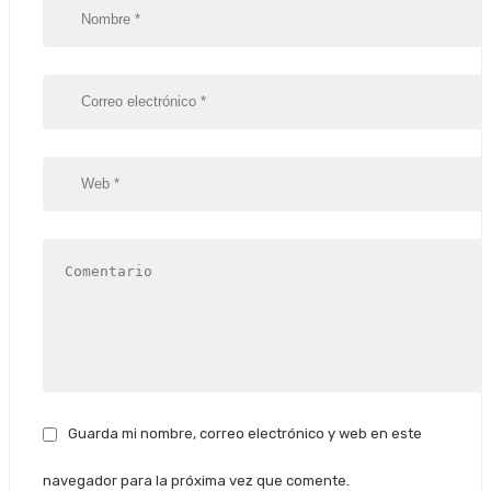
Guarda mi nombre, correo electrónico y web en este
navegador para la próxima vez que comente.