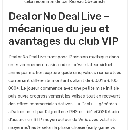
celui recommandé par Reseau Obepine.Fr.
Deal or No Deal Live –
mécanique du jeu et
avantages du club VIP
Deal or No Deal Live transpose l’émission mythique dans
un environnement casino où un présentateur virtuel
animé par motion capture guide cinq valises numérotées
contenant différents montants allant de €0,01 à €100
000+. Le joueur commence avec une petite mise initiale
puis ouvre progressivement les valises tout en recevant
des offres commerciales fictives – « Deal » – générées
aléatoirement par l’algorithme RNG certifié eCOGRA afin
d’assurer un RTP moyen autour de 96 % avec volatilité
moyenne/haute selon la phase choisie (early‑game vs