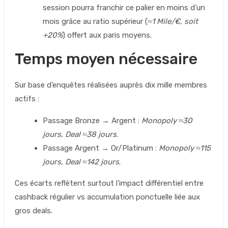
session pourra franchir ce palier en moins d’un
mois grâce au ratio supérieur (
≈1 Mile/€, soit
+20%
) offert aux paris moyens.
Temps moyen nécessaire
Sur base d’enquêtes réalisées auprès dix mille membres
actifs :
Passage Bronze → Argent :
Monopoly ≈30
jours
,
Deal ≈38 jours
.
Passage Argent → Or/Platinum :
Monopoly ≈115
jours
,
Deal ≈142 jours
.
Ces écarts reflètent surtout l’impact différentiel entre
cashback régulier vs accumulation ponctuelle liée aux
gros deals.