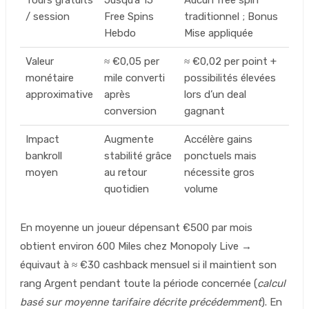
Tours gratuits
Jusqu’à 15
Aucun free spin
/ session
Free Spins
traditionnel ; Bonus
Hebdo
Mise appliquée
Valeur
≈ €0,05 per
≈ €0,02 per point +
monétaire
mile converti
possibilités élevées
approximative
après
lors d’un deal
conversion
gagnant
Impact
Augmente
Accélère gains
bankroll
stabilité grâce
ponctuels mais
moyen
au retour
nécessite gros
quotidien
volume
En moyenne un joueur dépensant €500 par mois
obtient environ 600 Miles chez Monopoly Live →
équivaut à ≈ €30 cashback mensuel si il maintient son
rang Argent pendant toute la période concernée (
calcul
basé sur moyenne tarifaire décrite précédemment
). En