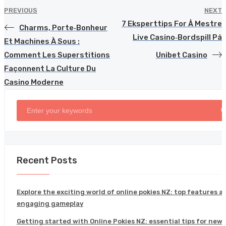
PREVIOUS
NEXT
7 Eksperttips For Å Mestre
Charms, Porte‑bonheur
Live Casino‑bordspill På
Et Machines À Sous :
Comment Les Superstitions
Unibet Casino
Façonnent La Culture Du
Casino Moderne
Recent Posts
Explore the exciting world of online pokies NZ: top features a
engaging gameplay
Getting started with Online Pokies NZ: essential tips for new