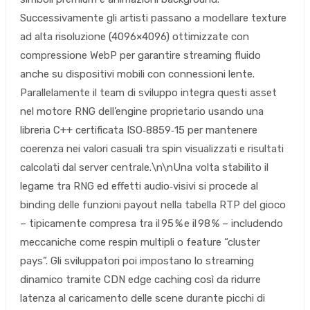
Successivamente gli artisti passano a modellare texture
ad alta risoluzione (4096×4096) ottimizzate con
compressione WebP per garantire streaming fluido
anche su dispositivi mobili con connessioni lente.
Parallelamente il team di sviluppo integra questi asset
nel motore RNG dell’engine proprietario usando una
libreria C++ certificata ISO‑8859‑15 per mantenere
coerenza nei valori casuali tra spin visualizzati e risultati
calcolati dal server centrale.\n\nUna volta stabilito il
legame tra RNG ed effetti audio‑visivi si procede al
binding delle funzioni payout nella tabella RTP del gioco
– tipicamente compresa tra il 95 % e il 98 % – includendo
meccaniche come respin multipli o feature “cluster
pays”. Gli sviluppatori poi impostano lo streaming
dinamico tramite CDN edge caching così da ridurre
latenza al caricamento delle scene durante picchi di