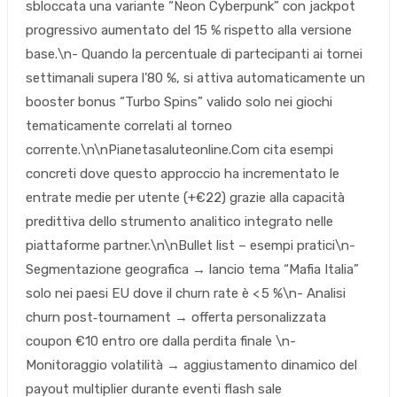
sbloccata una variante “Neon Cyberpunk” con jackpot
progressivo aumentato del 15 % rispetto alla versione
base.\n- Quando la percentuale di partecipanti ai tornei
settimanali supera l’80 %, si attiva automaticamente un
booster bonus “Turbo Spins” valido solo nei giochi
tematicamente correlati al torneo
corrente.\n\nPianetasaluteonline.Com cita esempi
concreti dove questo approccio ha incrementato le
entrate medie per utente (+€22) grazie alla capacità
predittiva dello strumento analitico integrato nelle
piattaforme partner.\n\nBullet list – esempi pratici\n-
Segmentazione geografica → lancio tema “Mafia Italia”
solo nei paesi EU dove il churn rate è < 5 %\n- Analisi
churn post‐tournament → offerta personalizzata
coupon €10 entro ore dalla perdita finale \n-
Monitoraggio volatilità → aggiustamento dinamico del
payout multiplier durante eventi flash sale