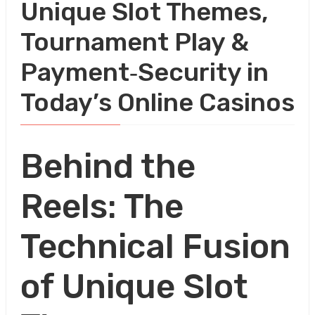
Unique Slot Themes,
Tournament Play &
Payment‑Security in
Today’s Online Casinos
Behind the
Reels: The
Technical Fusion
of Unique Slot