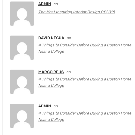
ADMIN
on
The Most Inspiring Interior Design Of 2018
DAVID NEGUA
on
4 Things to Consider Before Buying a Boston Home
Near a College
MARCO REUS
on
4 Things to Consider Before Buying a Boston Home
Near a College
ADMIN
on
4 Things to Consider Before Buying a Boston Home
Near a College