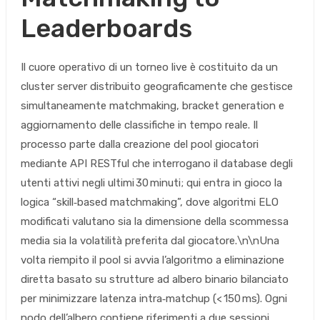
Leaderboards
Il cuore operativo di un torneo live è costituito da un
cluster server distribuito geograficamente che gestisce
simultaneamente matchmaking, bracket generation e
aggiornamento delle classifiche in tempo reale. Il
processo parte dalla creazione del pool giocatori
mediante API RESTful che interrogano il database degli
utenti attivi negli ultimi 30 minuti; qui entra in gioco la
logica “skill‑based matchmaking”, dove algoritmi ELO
modificati valutano sia la dimensione della scommessa
media sia la volatilità preferita dal giocatore.\n\nUna
volta riempito il pool si avvia l’algoritmo a eliminazione
diretta basato su strutture ad albero binario bilanciato
per minimizzare latenza intra‑matchup (< 150 ms). Ogni
nodo dell’albero contiene riferimenti a due sessioni