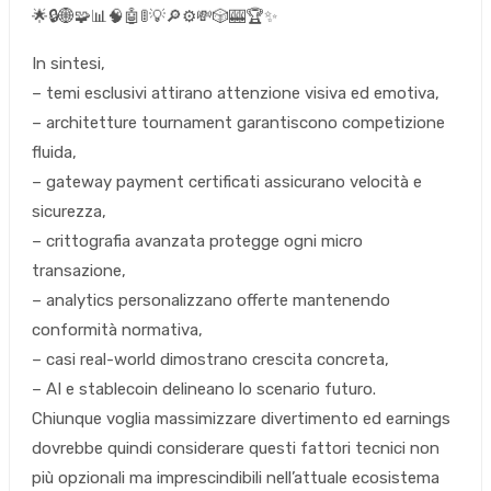
🌟🔒🌐🧩📊🧠🤖🚦💡🔎⚙️💸🎲🎰🏆✨
In sintesi,
– temi esclusivi attirano attenzione visiva ed emotiva,
– architetture tournament garantiscono competizione
fluida,
– gateway payment certificati assicurano velocità e
sicurezza,
– crittografia avanzata protegge ogni micro
transazione,
– analytics personalizzano offerte mantenendo
conformità normativa,
– casi real-world dimostrano crescita concreta,
– AI e stablecoin delineano lo scenario futuro.
Chiunque voglia massimizzare divertimento ed earnings
dovrebbe quindi considerare questi fattori tecnici non
più opzionali ma imprescindibili nell’attuale ecosistema