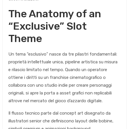
The Anatomy of an
“Exclusive” Slot
Theme
Un tema “esclusivo” nasce da tre pilastri fondamentali:
proprietà intellettuale unica, pipeline artistica su misura
e rilascio limitato nel tempo. Quando un operatore
ottiene i diritti su un franchise cinematografico o
collabora con uno studio indie per creare personaggi
originali, si apre la porta a asset grafici non replicabili
altrove nel mercato del gioco d’azzardo digitale.
Il flusso tecnico parte dal concept art disegnato da
illustratori senior che definiscono layout delle bobine,
simboli premium e animazioni background.