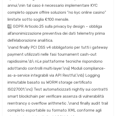
annui;\nin tal caso è necessario implementare KYC
completo oppure offrire soluzioni “no kyc online casino”
limitate sotto soglia €100 mensile.
3️⃣ GDPR Articolo 25 sulla privacy by design – obbliga
all’anonimizzazione preventiva dei dati telemetry prima
dell’elaborazione analitica.
\nand finally PCI DSS v4 obbligatorio per tutti i gateway
payment utilizzati nelle fasi tournament cash-out
rapidissime.\b\ nLe piattaforme tecniche rispondono
adottando controlli multi‑layer:\na) Moduli compliance-
as-a-service integrabili via API Restful;\nb) Logging
immutable basato su WORM storage certificato
ISO27001;\nc) Test automaticizzati nightly sui contratti
smart blockchain per verificare assenza di vulnerabilità
reentrancy o overflow arithmetic .\nand finally audit trail
completo esportabile su formato XML conforme agli