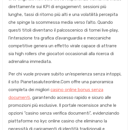
direttamente sui KPI di engagement: sessioni più
lunghe, tassi di ritorno più alti e una volatilità percepita
che spinge la scommessa media verso l’alto. Quando
questi titoli diventano il palcoscenico di tornei live‑play,
l’interazione tra grafica d’avanguardia e meccaniche
competitive genera un effetto virale capace di attrarre
sia high rollers che giocatori occasionali alla ricerca di
adrenalina immediata.
Per chi vuole provare subito un’esperienza senza intoppi,
il sito Pianetasaluteonline.Com offre una panoramica
completa dei migliori
casino online bonus senza
documenti
, garantendo accesso rapido e sicuro alle
promozioni più esclusive. Il portale recensisce anche le
opzioni “casino senza verifica documenti”, evidenziando
piattaforme no kyc online casino che eliminano la
necessità di caricamenti di identità tradizionali e