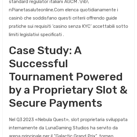
standard regulator italiani AGCM .\nb\
nPianetasaluteonline.Com elenca quotidianamente i
casinò che soddisfano questi criterii offrendo guide
pratiche sui requisiti ‘casino senza KYC’ accettabili sotto
limiti legislativi specificati .
Case Study: A
Successful
Tournament Powered
by a Proprietary Slot &
Secure Payments
Nel Q3 2023 «Nebula Quest», slot proprietaria sviluppata
internamente da LunaGaming Studios ha servito da
arena principale per il “Galactic Grand Prix”, torneo