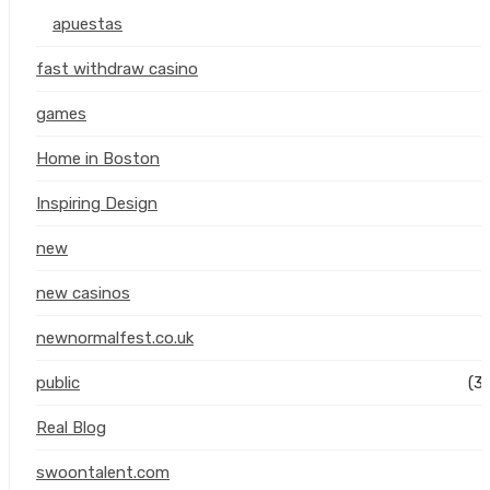
apuestas
fast withdraw casino
games
Home in Boston
Inspiring Design
new
(
new casinos
newnormalfest.co.uk
public
(3
Real Blog
swoontalent.com