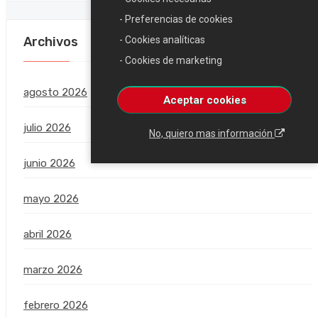
- Preferencias de cookies
Archivos
- Cookies analíticas
- Cookies de marketing
agosto 2026
Aceptar cookies
julio 2026
No, quiero mas información
junio 2026
mayo 2026
abril 2026
marzo 2026
febrero 2026