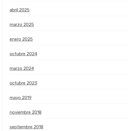
abril 2025
marzo 2025
enero 2025
octubre 2024
marzo 2024
octubre 2023
mayo 2019
noviembre 2018
septiembre 2018