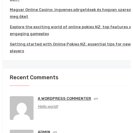
Magyar Online Casino: ingyenes pörgetések és hogyan szerez
meg őket
Explore the exciting world of online pokies NZ: top features a
engaging gameplay
Getting started with Online Pokies NZ: essential tips for new
players
Recent Comments
A WORDPRESS COMMENTER
on
Hello world!
ADMIN
on