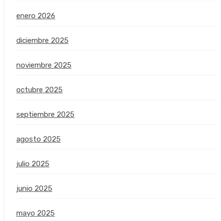
enero 2026
diciembre 2025
noviembre 2025
octubre 2025
septiembre 2025
agosto 2025
julio 2025
junio 2025
mayo 2025