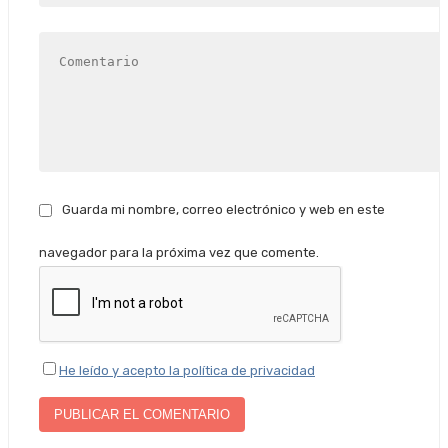
Guarda mi nombre, correo electrónico y web en este
navegador para la próxima vez que comente.
He leído y acepto la política de privacidad