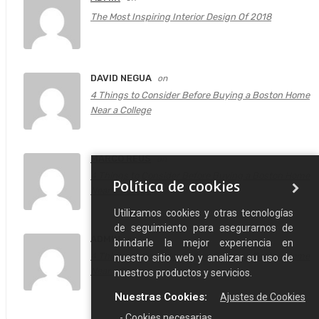
The Most Inspiring Interior Design Of 2018
DAVID NEGUA
on
4 Things to Consider Before Buying a Boston Home
Near a College
MARCO REUS
on
4 Things to Consider Before Buying a Boston Home
Política de cookies
Near a College
Utilizamos cookies y otras tecnologías
de seguimiento para asegurarnos de
ADMIN
on
brindarle la mejor experiencia en
4 Things to Consider Before Buying a Boston Home
nuestro sitio web y analizar su uso de
Near a College
nuestros productos y servicios.
Nuestras Cookies:
Ajustes de Cookies
- Cookies necesarias