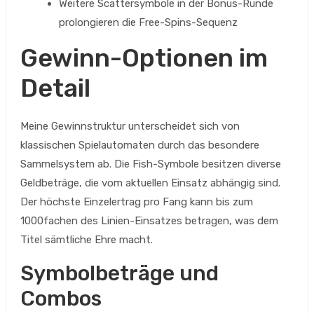
Weitere Scattersymbole in der Bonus-Runde
prolongieren die Free-Spins-Sequenz
Gewinn-Optionen im
Detail
Meine Gewinnstruktur unterscheidet sich von
klassischen Spielautomaten durch das besondere
Sammelsystem ab. Die Fish-Symbole besitzen diverse
Geldbeträge, die vom aktuellen Einsatz abhängig sind.
Der höchste Einzelertrag pro Fang kann bis zum
1000fachen des Linien-Einsatzes betragen, was dem
Titel sämtliche Ehre macht.
Symbolbeträge und
Combos