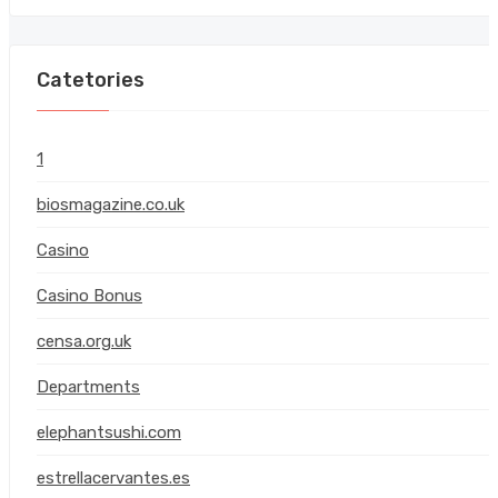
Catetories
1
biosmagazine.co.uk
Casino
(
Casino Bonus
censa.org.uk
Departments
elephantsushi.com
estrellacervantes.es