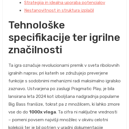
Strategija in idealna uporaba potencialov
Nestanovitnost in struktura izplačil
Tehnološke
specifikacije ter igrilne
značilnosti
Ta igra označuje revolucionarni premik v sveta ribolovnih
igralnih naprav, pri katerih se združujejo preverjene
funkcije s sodobnimi mehanizmi radi maksimalno igralsko
zaznavo. Ustvarjena po zaslugi Pragmatic Play, je bila
lansirana leta 2024 kot izboljšana nadgradnja popularne
Big Bass franšize, tokrat pa z množilcem, ki lahko zmore
vse do do
1000x vloga
. Ta cifra ni naključne vrednosti
– pomeni povsem najvišji množilec v okviru celotni
kolekciji ter je bil potrjen v uradni dokumentacije