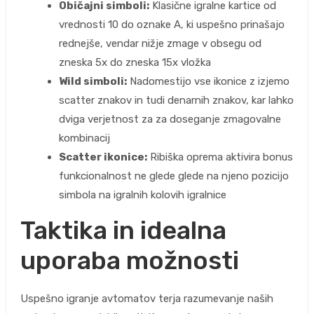
Običajni simboli:
Klasične igralne kartice od
vrednosti 10 do oznake A, ki uspešno prinašajo
rednejše, vendar nižje zmage v obsegu od
zneska 5x do zneska 15x vložka
Wild simboli:
Nadomestijo vse ikonice z izjemo
scatter znakov in tudi denarnih znakov, kar lahko
dviga verjetnost za za doseganje zmagovalne
kombinacij
Scatter ikonice:
Ribiška oprema aktivira bonus
funkcionalnost ne glede glede na njeno pozicijo
simbola na igralnih kolovih igralnice
Taktika in idealna
uporaba možnosti
Uspešno igranje avtomatov terja razumevanje naših