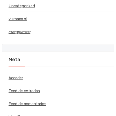
Uncategorized
vizmaxx.cl
στοιχηματικες
Meta
Acceder
Feed de entradas
Feed de comentarios