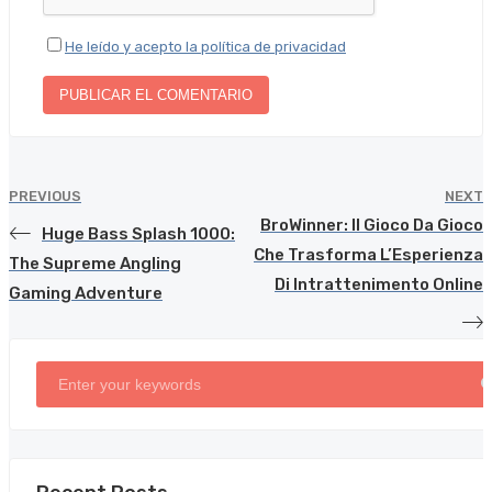
He leído y acepto la política de privacidad
PREVIOUS
NEXT
BroWinner: Il Gioco Da Gioco
Huge Bass Splash 1000:
Che Trasforma L’Esperienza
The Supreme Angling
Di Intrattenimento Online
Gaming Adventure