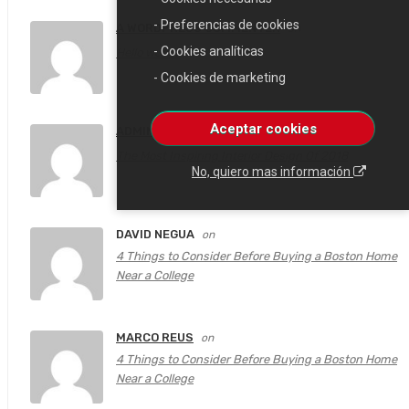
- Preferencias de cookies
A WORDPRESS COMMENTER
on
- Cookies analíticas
Hello world!
- Cookies de marketing
Aceptar cookies
ADMIN
on
The Most Inspiring Interior Design Of 2018
No, quiero mas información
DAVID NEGUA
on
4 Things to Consider Before Buying a Boston Home
Near a College
MARCO REUS
on
4 Things to Consider Before Buying a Boston Home
Near a College