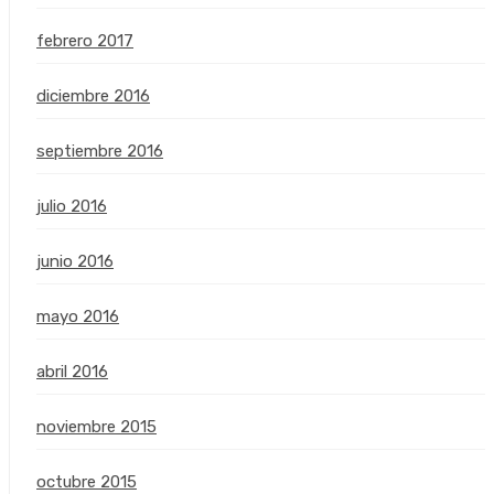
febrero 2017
diciembre 2016
septiembre 2016
julio 2016
junio 2016
mayo 2016
abril 2016
noviembre 2015
octubre 2015