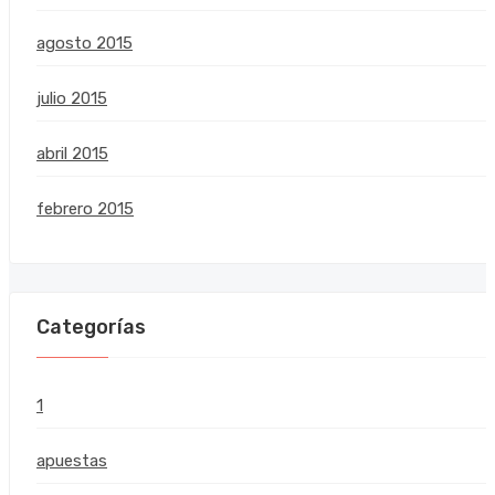
agosto 2015
julio 2015
abril 2015
febrero 2015
Categorías
1
apuestas