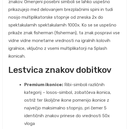
znakov. Omenjeni posebni simboli se lahko uspešno
prikazujejo med delovanjem brezplačnimi spini in tudi
nosijo multiplikatorske stopnje od zneska 2x do
spektakularnih spektakularnih 1000x. Ko se se uspešno
prikaže znak fisherman (fisherman), ta znak pospravi vse
vidne vidne monetarne vrednosti na igralnih kolovih
igralnice, vključno z vsemi multiplikatorji na Splash
ikonicah.
Lestvica znakov dobitkov
Premium ikonice:
Ribi-simboli različnih
kategorij – losos-simbol, zobatčeva ikonica,
ostriž ter školjčne ikone pomenijo ikonice z
največjo maksimalno stopnjo, pri čemer 5
identičnih znakov prinese do vrednosti 50x
vloga