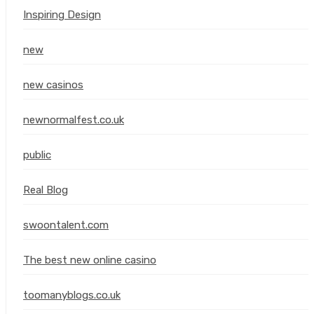
Inspiring Design
new
new casinos
newnormalfest.co.uk
public
Real Blog
swoontalent.com
The best new online casino
toomanyblogs.co.uk