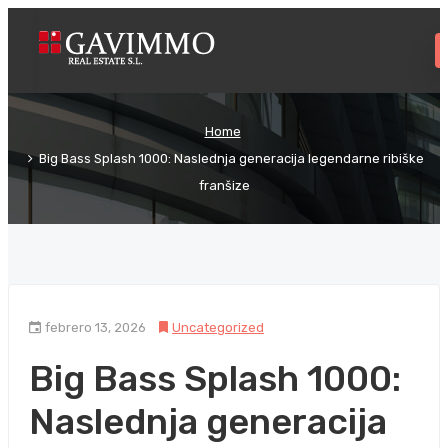
Home
Big Bass Splash 1000: Naslednja generacija legendarne ribiške
franšize
febrero 13, 2026
Uncategorized
Big Bass Splash 1000:
Naslednja generacija