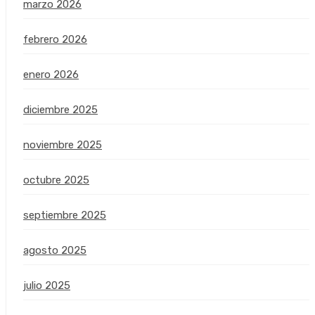
marzo 2026
febrero 2026
enero 2026
diciembre 2025
noviembre 2025
octubre 2025
septiembre 2025
agosto 2025
julio 2025