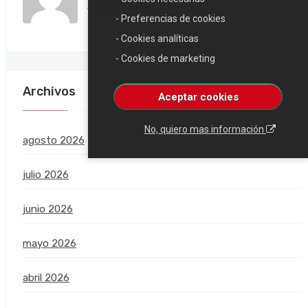
Near a College
- Preferencias de cookies
- Cookies analíticas
- Cookies de marketing
Archivos
Aceptar cookies
No, quiero mas información
agosto 2026
julio 2026
junio 2026
mayo 2026
abril 2026