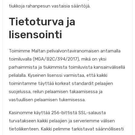
tiukkoja rahanpesun vastaisia sääntöjä.
Tietoturva ja
lisensointi
Toimimme Maltan pelivalvontaviranomaisen antamalla
toimiluvalla (MGA/B2C/394/2017), mikä on yksi
parhaimmista ja tiukimmista toimiluvista kansainvälisellä
pelialalla. Kyseinen lisenssi varmistaa, että kaikki
toimintamme täyttää korkeat standardit pelaajien
suojelussa, reilun pelaamisen takaamisessa ja
vastuullisen pelaamisen tukemisessa.
Kasinomme käyttää 256-bittistä SSL-salausta
turvatakseen kaikki pelaajien ja serveriemme välisen
tietoliikenteen. Kaikki pelimme tarkistavat säännöllisesti