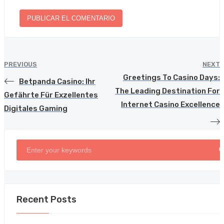
PREVIOUS
NEXT
Greetings To Casino Days:
Betpanda Casino: Ihr
The Leading Destination For
Gefährte Für Exzellentes
Internet Casino Excellence
Digitales Gaming
Recent Posts