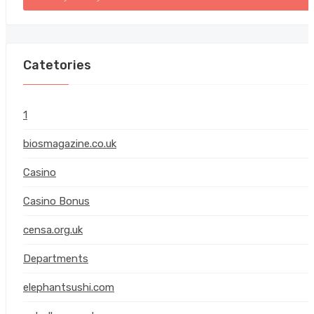
Catetories
1
biosmagazine.co.uk
Casino
(
Casino Bonus
censa.org.uk
Departments
elephantsushi.com