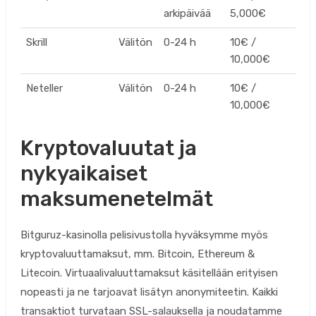
arkipäivää
5,000€
Skrill
Välitön
0-24 h
10€ /
10,000€
Neteller
Välitön
0-24 h
10€ /
10,000€
Kryptovaluutat ja
nykyaikaiset
maksumenetelmät
Bitguruz-kasinolla pelisivustolla hyväksymme myös
kryptovaluuttamaksut, mm. Bitcoin, Ethereum &
Litecoin. Virtuaalivaluuttamaksut käsitellään erityisen
nopeasti ja ne tarjoavat lisätyn anonymiteetin. Kaikki
transaktiot turvataan SSL-salauksella ja noudatamme