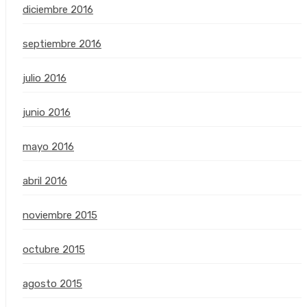
diciembre 2016
septiembre 2016
julio 2016
junio 2016
mayo 2016
abril 2016
noviembre 2015
octubre 2015
agosto 2015