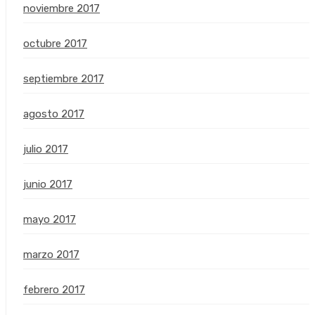
noviembre 2017
octubre 2017
septiembre 2017
agosto 2017
julio 2017
junio 2017
mayo 2017
marzo 2017
febrero 2017