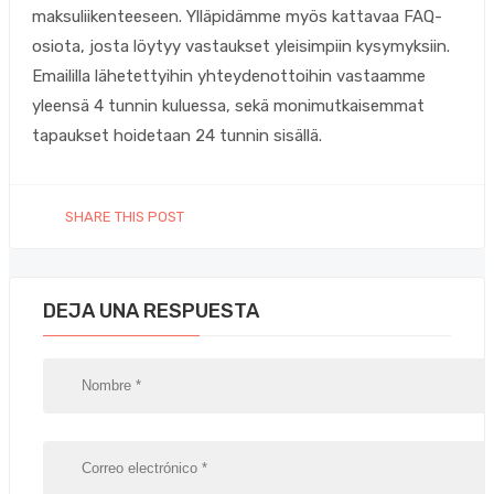
maksuliikenteeseen. Ylläpidämme myös kattavaa FAQ-
osiota, josta löytyy vastaukset yleisimpiin kysymyksiin.
Emaililla lähetettyihin yhteydenottoihin vastaamme
yleensä 4 tunnin kuluessa, sekä monimutkaisemmat
tapaukset hoidetaan 24 tunnin sisällä.
SHARE THIS POST
DEJA UNA RESPUESTA