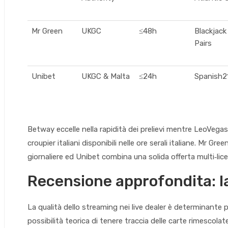
Mr Green
UKGC
≤48h
Blackjack
Pairs
Unibet
UKGC & Malta
≤24h
Spanish21
Betway eccelle nella rapidità dei prelievi mentre LeoVegas
croupier italiani disponibili nelle ore serali italiane. Mr G
giornaliere ed Unibet combina una solida offerta multi‑lic
Recensione approfondita: la
La qualità dello streaming nei live dealer è determinante pe
possibilità teorica di tenere traccia delle carte rimescol