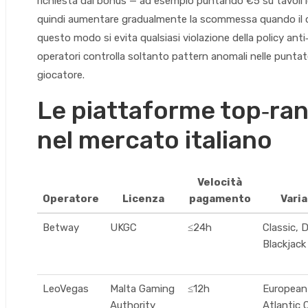
richiesta dal bonus — ad esempio puntando €5 su tavoli low
quindi aumentare gradualmente la scommessa quando il co
questo modo si evita qualsiasi violazione della policy ant
operatori controlla soltanto pattern anomali nelle puntat
giocatore.
Le piattaforme top‑rank
nel mercato italiano
Velocità
Operatore
Licenza
pagamento
Varia
Betway
UKGC
≤24h
Classic, 
Blackjack
LeoVegas
Malta Gaming
≤12h
European 
Authority
Atlantic 