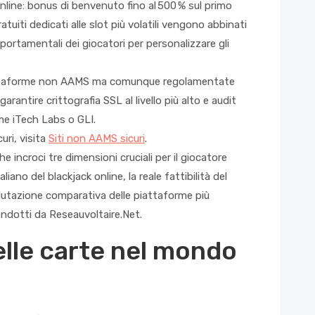
line: bonus di benvenuto fino al 500 % sul primo
atuiti dedicati alle slot più volatili vengono abbinati
ortamentali dei giocatori per personalizzare gli
iattaforme non AAMS ma comunque regolamentate
rantire crittografia SSL al livello più alto e audit
ome iTech Labs o GLI.
uri, visita
Siti non AAMS sicuri
.
he incroci tre dimensioni cruciali per il giocatore
ano del blackjack online, la reale fattibilità del
valutazione comparativa delle piattaforme più
ondotti da Reseauvoltaire.Net.
elle carte nel mondo