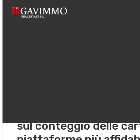
Home
Blackjack Online nel 
octubre 4, 2025
Uncategorized
Blackjack Online nel 20
sul conteggio delle car
piattaforme più affidabi