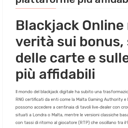
Blackjack Online
verità sui bonus,
delle carte e sul
più affidabili
Il mondo del blackjack digitale ha subito una trasformazione
RNG certificati da enti come la Malta Gaming Authority e
possono accedere a centinaia di tavoli live‑dealer con crou
situati a Londra o Malta, mentre le versioni classiche b
con tassi di ritorno al giocatore (RTP) che oscillano tra il 9