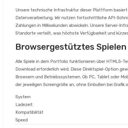
Unsere technische Infrastruktur dieser Plattform basier
Datenverarbeitung. Wir nutzen fortschrittliche API-Schni
Zahlungen in Millisekunden abwickeln. Unsere Server-Infr
Standorte verteilt, was höchste Verfügbarkeit und kürze
Browsergestütztes Spielen 
Alle Spiele in dem Portfolio funktionieren über HTML5-Tec
Download erforderlich wird. Diese Direktspiel-Option gew
Browsern und Betriebssystemen. Ob PC, Tablet oder Mobil
der jeweiligen Screengröße an, ohne Einbußen bei Grafik
System
Ladezeit
Kompatibilität
Speed