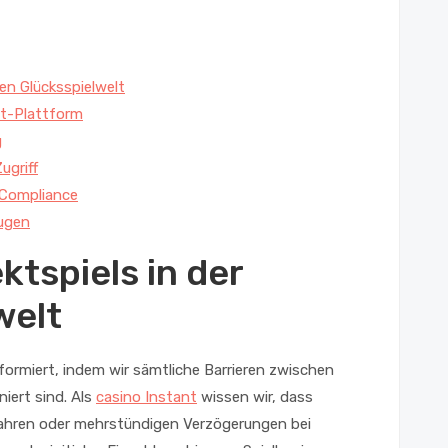
en Glücksspielwelt
nt-Plattform
g
ugriff
 Compliance
zugen
ktspiels in der
welt
ormiert, indem wir sämtliche Barrieren zwischen
iert sind. Als
casino Instant
wissen wir, dass
fahren oder mehrstündigen Verzögerungen bei