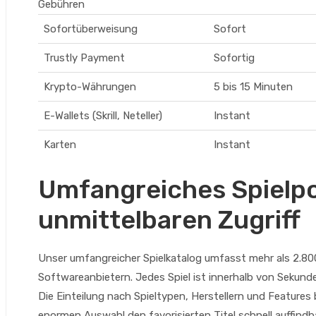
Gebühren
Sofortüberweisung
Sofort
Trustly Payment
Sofortig
Krypto-Währungen
5 bis 15 Minuten
E-Wallets (Skrill, Neteller)
Instant
Karten
Instant
Umfangreiches Spielpor
unmittelbaren Zugriff
Unser umfangreicher Spielkatalog umfasst mehr als 2.80
Softwareanbietern. Jedes Spiel ist innerhalb von Sekunde
Die Einteilung nach Spieltypen, Herstellern und Features bi
enormen Auswahl den favorisierten Titel schnell auffindb