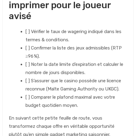
imprimer pour le joueur
avisé
[ ] Vérifier le taux de wagering indiqué dans les
termes & conditions.
[ ] Confirmer la liste des jeux admissibles (RTP
≥96 %).
[ ] Noter la date limite d’expiration et calculer le
nombre de jours disponibles.
[ ] S’assurer que le casino possède une licence
reconnue (Malte Gaming Authority ou UKGC).
[ ] Comparer le plafond maximal avec votre
budget quotidien moyen.
En suivant cette petite feuille de route, vous
transformez chaque offre en véritable opportunité
plutôt qu’en simple gadget marketing saisonnier.