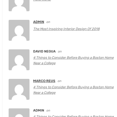
ADMIN
on
The Most Inspiring Interior Design Of 2018
DAVID NEGUA
on
4 Things to Consider Before Buying a Boston Home
Near a College
MARCO REUS
on
4 Things to Consider Before Buying a Boston Home
Near a College
ADMIN
on
4 Things to Consider Before Buying a Boston Home