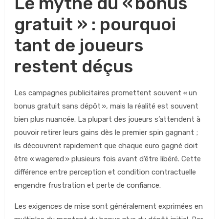
Le mythe du « bonus
gratuit » : pourquoi
tant de joueurs
restent déçus
Les campagnes publicitaires promettent souvent « un
bonus gratuit sans dépôt », mais la réalité est souvent
bien plus nuancée. La plupart des joueurs s’attendent à
pouvoir retirer leurs gains dès le premier spin gagnant ;
ils découvrent rapidement que chaque euro gagné doit
être « wagered » plusieurs fois avant d’être libéré. Cette
différence entre perception et condition contractuelle
engendre frustration et perte de confiance.
Les exigences de mise sont généralement exprimées en