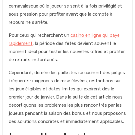
carnavalesque où le joueur se sent à la fois privilégié et
sous pression pour profiter avant que le compte à
rebours ne s’arrête.
Pour ceux qui recherchent un
casino en ligne qui paye
rapidement
, la période des fêtes devient souvent le
moment idéal pour tester les nouvelles offres et profiter
de retraits instantanés.
Cependant, derrière les paillettes se cachent des pièges
fréquents : exigences de mise élevées, restrictions sur
les jeux éligibles et dates limites qui expirent dès le
premier jour de janvier. Dans la suite de cet article nous
décortiquons les problèmes les plus rencontrés par les
joueurs pendant la saison des bonus et nous proposons
des solutions concrètes et immédiatement applicables.