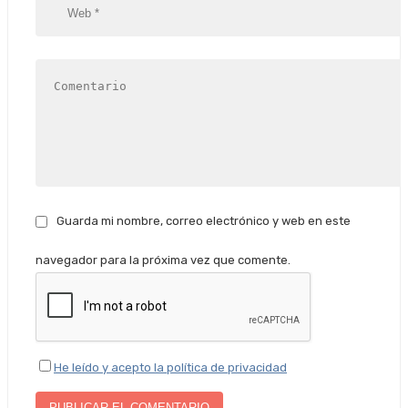
Guarda mi nombre, correo electrónico y web en este
navegador para la próxima vez que comente.
He leído y acepto la política de privacidad