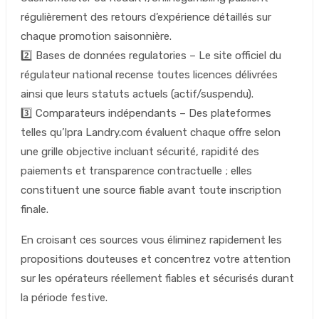
régulièrement des retours d’expérience détaillés sur
chaque promotion saisonnière.
2️⃣ Bases de données regulatories – Le site officiel du
régulateur national recense toutes licences délivrées
ainsi que leurs statuts actuels (actif/suspendu).
3️⃣ Comparateurs indépendants – Des plateformes
telles qu’Ipra Landry.com évaluent chaque offre selon
une grille objective incluant sécurité, rapidité des
paiements et transparence contractuelle ; elles
constituent une source fiable avant toute inscription
finale.
En croisant ces sources vous éliminez rapidement les
propositions douteuses et concentrez votre attention
sur les opérateurs réellement fiables et sécurisés durant
la période festive.