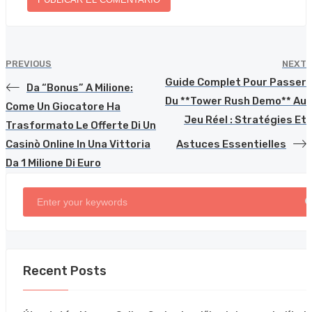
PREVIOUS
NEXT
Guide Complet Pour Passer
Da “Bonus” A Milione:
Du **Tower Rush Demo** Au
Come Un Giocatore Ha
Jeu Réel : Stratégies Et
Trasformato Le Offerte Di Un
Casinò Online In Una Vittoria
Astuces Essentielles
Da 1 Milione Di Euro
Recent Posts