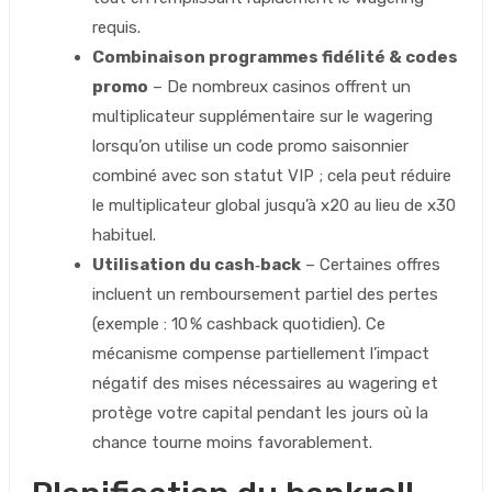
requis.
Combinaison programmes fidélité & codes
promo
– De nombreux casinos offrent un
multiplicateur supplémentaire sur le wagering
lorsqu’on utilise un code promo saisonnier
combiné avec son statut VIP ; cela peut réduire
le multiplicateur global jusqu’à x20 au lieu de x30
habituel.
Utilisation du cash‑back
– Certaines offres
incluent un remboursement partiel des pertes
(exemple : 10 % cashback quotidien). Ce
mécanisme compense partiellement l’impact
négatif des mises nécessaires au wagering et
protège votre capital pendant les jours où la
chance tourne moins favorablement.