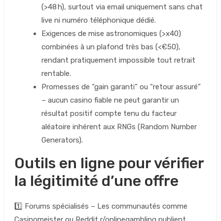
(>48 h), surtout via email uniquement sans chat
live ni numéro téléphonique dédié.
Exigences de mise astronomiques (>x40)
combinées à un plafond très bas (<€50),
rendant pratiquement impossible tout retrait
rentable.
Promesses de “gain garanti” ou “retour assuré”
– aucun casino fiable ne peut garantir un
résultat positif compte tenu du facteur
aléatoire inhérent aux RNGs (Random Number
Generators).
Outils en ligne pour vérifier
la légitimité d’une offre
1️⃣ Forums spécialisés – Les communautés comme
Casinomeister ou Reddit r/onlinegambling publient