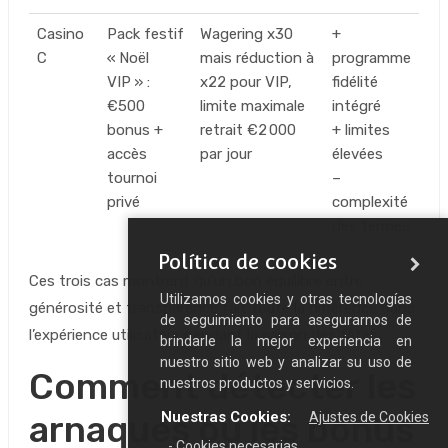
Casino
Pack festif
Wagering x30
+
C
« Noël
mais réduction à
programme
VIP » :
x22 pour VIP,
fidélité
€500
limite maximale
intégré
bonus +
retrait €2 000
+ limites
accès
par jour
élevées
tournoi
–
privé
complexité
des termes
Política de cookies
Ces trois cas montrent qu’un bon équilibre entre
Utilizamos cookies y otras tecnologías
générosité et transparence fait toute la différence dans
de seguimiento para asegurarnos de
l’expérience utilisateur pendant la saison des fêtes.
brindarle la mejor experiencia en
nuestro sitio web y analizar su uso de
Comment détecter les
nuestros productos y servicios.
arnaques ou les bonus
Nuestras Cookies:
Ajustes de Cookies
- Cookies necesarias