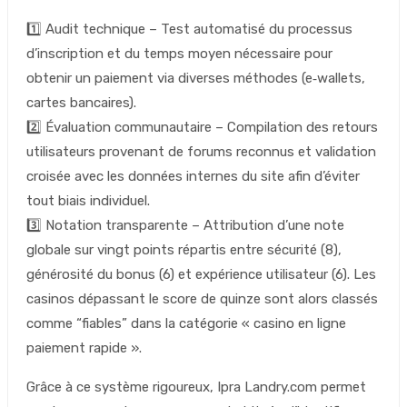
1️⃣ Audit technique – Test automatisé du processus
d’inscription et du temps moyen nécessaire pour
obtenir un paiement via diverses méthodes (e‑wallets,
cartes bancaires).
2️⃣ Évaluation communautaire – Compilation des retours
utilisateurs provenant de forums reconnus et validation
croisée avec les données internes du site afin d’éviter
tout biais individuel.
3️⃣ Notation transparente – Attribution d’une note
globale sur vingt points répartis entre sécurité (8),
générosité du bonus (6) et expérience utilisateur (6). Les
casinos dépassant le score de quinze sont alors classés
comme “fiables” dans la catégorie « casino en ligne
paiement rapide ».
Grâce à ce système rigoureux, Ipra Landry.com permet