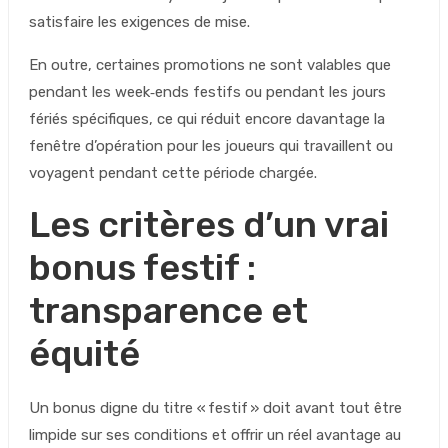
satisfaire les exigences de mise.
En outre, certaines promotions ne sont valables que
pendant les week‑ends festifs ou pendant les jours
fériés spécifiques, ce qui réduit encore davantage la
fenêtre d’opération pour les joueurs qui travaillent ou
voyagent pendant cette période chargée.
Les critères d’un vrai
bonus festif :
transparence et
équité
Un bonus digne du titre « festif » doit avant tout être
limpide sur ses conditions et offrir un réel avantage au