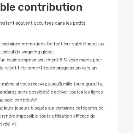
ible contribution
 restent souvent occultées dans les petits
certaines promotions limitent leur validité aux jeux
u calcul du wagering global.
qu’un casino impose seulement 5 % voire moins pour
ela ralentit fortement toute progression vers un
 même si vous recevez jusqu’à mille tours gratuits,
andards sans possibilité d’activer toutes les lignes
u pool contributif.
t leurs joueurs bloqués sur certaines catégories de
 rendre impossible toute utilisation efficace du
 réel »).