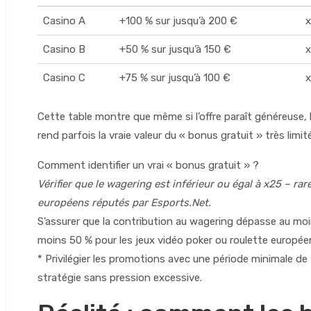
Casino A
+100 % sur jusqu’à 200 €
Casino B
+50 % sur jusqu’à 150 €
Casino C
+75 % sur jusqu’à 100 €
Cette table montre que même si l’offre paraît généreuse, 
rend parfois la vraie valeur du « bonus gratuit » très limit
Comment identifier un vrai « bonus gratuit » ?
Vérifier que le wagering est inférieur ou égal à x25 – ra
européens réputés par Esports.Net.
S’assurer que la contribution au wagering dépasse au moi
moins 50 % pour les jeux vidéo poker ou roulette europée
* Privilégier les promotions avec une période minimale de t
stratégie sans pression excessive.