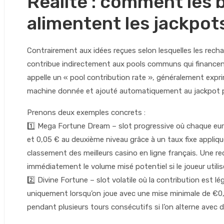
Réalité : comment les
alimentent les jackpot
Contrairement aux idées reçues selon lesquelles les rech
contribue indirectement aux pools communs qui financent 
appelle un « pool contribution rate », généralement exp
machine donnée et ajouté automatiquement au jackpot p
Prenons deux exemples concrets :
1️⃣ Mega Fortune Dream – slot progressive où chaque euro
et 0,05 € au deuxième niveau grâce à un taux fixe appliqu
classement des meilleurs casino en ligne français. Une
immédiatement le volume misé potentiel si le joueur utilise 
2️⃣ Divine Fortune – slot volatile où la contribution est 
uniquement lorsqu’on joue avec une mise minimale de €0,2
pendant plusieurs tours consécutifs si l’on alterne avec d’