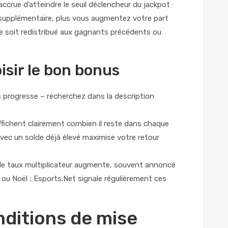
ccrue d’atteindre le seuil déclencheur du jackpot :
t supplémentaire, plus vous augmentez votre part
ne soit redistribué aux gagnants précédents ou
isir le bon bonus
ts progresse – recherchez dans la description
 affichent clairement combien il reste dans chaque
 avec un solde déjà élevé maximise votre retour
 le taux multiplicateur augmente, souvent annoncé
u Noël ; Esports.Net signale régulièrement ces
nditions de mise