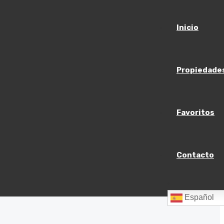
Inicio
 mise en jeu
Propiedade
Favoritos
Contacto
Español