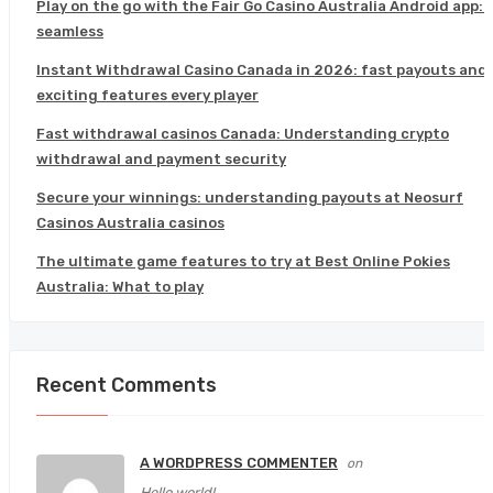
Play on the go with the Fair Go Casino Australia Android app: 
seamless
Instant Withdrawal Casino Canada in 2026: fast payouts and
exciting features every player
Fast withdrawal casinos Canada: Understanding crypto
withdrawal and payment security
Secure your winnings: understanding payouts at Neosurf
Casinos Australia casinos
The ultimate game features to try at Best Online Pokies
Australia: What to play
Recent Comments
A WORDPRESS COMMENTER
on
Hello world!