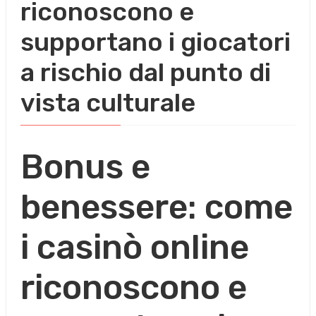
riconoscono e
supportano i giocatori
a rischio dal punto di
vista culturale
Bonus e
benessere: come
i casinò online
riconoscono e