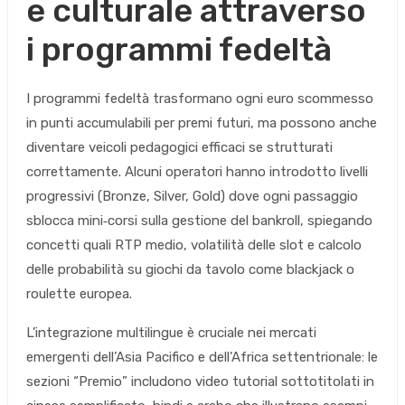
e culturale attraverso
i programmi fedeltà
I programmi fedeltà trasformano ogni euro scommesso
in punti accumulabili per premi futuri, ma possono anche
diventare veicoli pedagogici efficaci se strutturati
correttamente. Alcuni operatori hanno introdotto livelli
progressivi (Bronze, Silver, Gold) dove ogni passaggio
sblocca mini‑corsi sulla gestione del bankroll, spiegando
concetti quali RTP medio, volatilità delle slot e calcolo
delle probabilità su giochi da tavolo come blackjack o
roulette europea.
L’integrazione multilingue è cruciale nei mercati
emergenti dell’Asia Pacifico e dell’Africa settentrionale: le
sezioni “Premio” includono video tutorial sottotitolati in