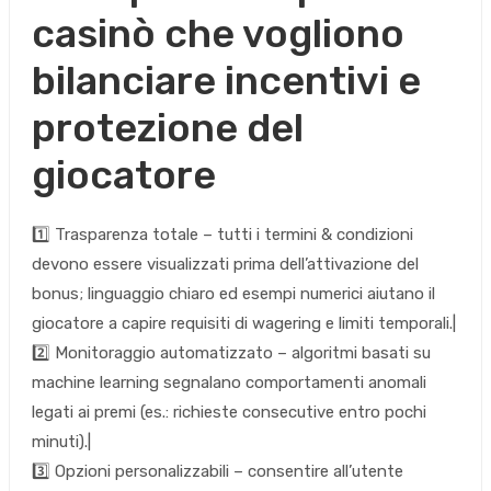
casinò che vogliono
bilanciare incentivi e
protezione del
giocatore
1️⃣ Trasparenza totale – tutti i termini & condizioni
devono essere visualizzati prima dell’attivazione del
bonus; linguaggio chiaro ed esempi numerici aiutano il
giocatore a capire requisiti di wagering e limiti temporali.|
2️⃣ Monitoraggio automatizzato – algoritmi basati su
machine learning segnalano comportamenti anomali
legati ai premi (es.: richieste consecutive entro pochi
minuti).|
3️⃣ Opzioni personalizzabili – consentire all’utente