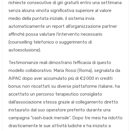
richieste consecutive di giri gratuiti entro una settimana
senza alcuna vincita significativa superiore al valore
medio della puntata iniziale, il sistema invia
automaticamente un report all’organizzazione partner
affinché possa valutare l’intervento necessario
(counselling telefonico o suggerimento di
autoesclusione).
Testimonianze reali dimostrano l’efficacia di questo
modello collaborativo: Maria Rossi (Roma), segnalata da
AIPAC dopo aver accumulato più di €2 000 in crediti
bonus non riscattati su diverse piattaforme italiane, ha
accettato un percorso terapeutico consigliato
dall’associazione stessa grazie al collegamento diretto
instaurato dal suo operatore preferito durante una
campagna “cash‑back mensile”. Dopo tre mesi ha ridotto
drasticamente le sue attività ludiche e ha iniziato a