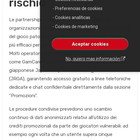
rischio
- Preferencias de cookies
- Cookies analíticas
Le partnership strategiche tra casinò online ed
- Cookies de marketing
organizzazioni non profit specializzate nella prevenzione
del gioco patologico rappresentano uno degli strumenti
Aceptar cookies
più efficaci per mitigare i rischi legati ai bonus aggressivi.
Molti operatori hanno firmato accordi quadro con enti
No, quiero mas información
come GamCare (UK), AIPAC (Italia) o l’associazione
giapponese Japan Responsible Gaming Association
(JRGA), garantendo accesso gratuito a linee telefoniche
dedicate e chat confidentiale direttamente dalla sezione
“Promozioni”.
Le procedure condivise prevedono uno scambio
continuo di dati anonimizzati relativi all’utilizzo dei
crediti promozionali da parte dei giocatori vulnerabili: ad
esempio ogni volta che un utente supera cinque