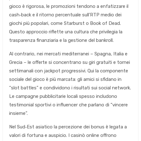
gioco è rigorosa, le promozioni tendono a enfatizzare il
cash‑back e il ritorno percentuale sull’RTP medio dei
giochi più popolari, come Starburst o Book of Dead.
Questo approccio riflette una cultura che privilegia la
trasparenza finanziaria e la gestione del bankroll.
Al contrario, nei mercati mediterranei – Spagna, Italia e
Grecia – le offerte si concentrano su giri gratuiti e tornei
settimanali con jackpot progressivi. Qui la componente
sociale del gioco è più marcata: gli amici si sfidano in
“slot battles” e condividono i risultati sui social network.
Le campagne pubblicitarie locali spesso includono
testimonial sportivi o influencer che parlano di “vincere
insieme”.
Nel Sud‑Est asiatico la percezione dei bonus è legata a
valori di fortuna e auspicio. I casinò online offrono