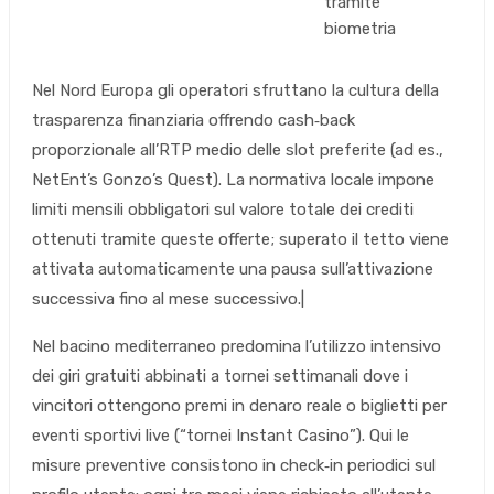
tramite
biometria
Nel Nord Europa gli operatori sfruttano la cultura della
trasparenza finanziaria offrendo cash‑back
proporzionale all’RTP medio delle slot preferite (ad es.,
NetEnt’s Gonzo’s Quest). La normativa locale impone
limiti mensili obbligatori sul valore totale dei crediti
ottenuti tramite queste offerte; superato il tetto viene
attivata automaticamente una pausa sull’attivazione
successiva fino al mese successivo.|
Nel bacino mediterraneo predomina l’utilizzo intensivo
dei giri gratuiti abbinati a tornei settimanali dove i
vincitori ottengono premi in denaro reale o biglietti per
eventi sportivi live (“tornei Instant Casino”). Qui le
misure preventive consistono in check‑in periodici sul