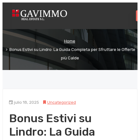
Home
Bonus Estivi su Lindro: La Guida Completa per Sfruttare le Offerte
più Calde
julio 18, 2025
Uncategorized
Bonus Estivi su
Lindro: La Guida