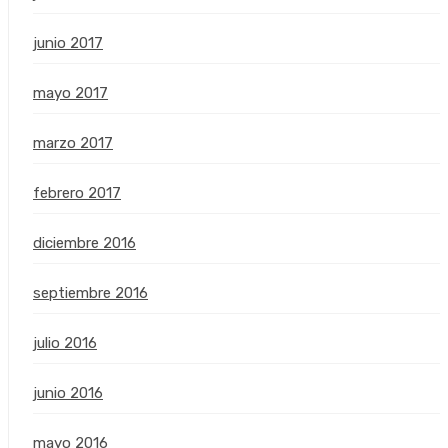
junio 2017
mayo 2017
marzo 2017
febrero 2017
diciembre 2016
septiembre 2016
julio 2016
junio 2016
mayo 2016