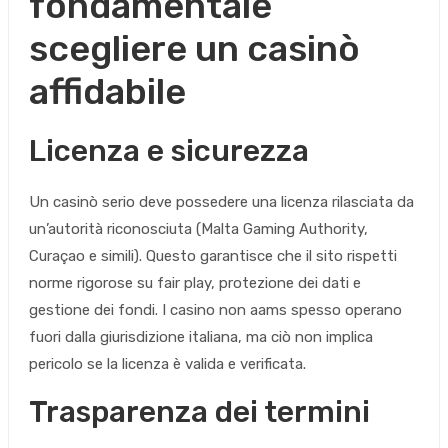
fondamentale
scegliere un casinò
affidabile
Licenza e sicurezza
Un casinò serio deve possedere una licenza rilasciata da
un’autorità riconosciuta (Malta Gaming Authority,
Curaçao e simili). Questo garantisce che il sito rispetti
norme rigorose su fair play, protezione dei dati e
gestione dei fondi. I casino non aams spesso operano
fuori dalla giurisdizione italiana, ma ciò non implica
pericolo se la licenza è valida e verificata.
Trasparenza dei termini