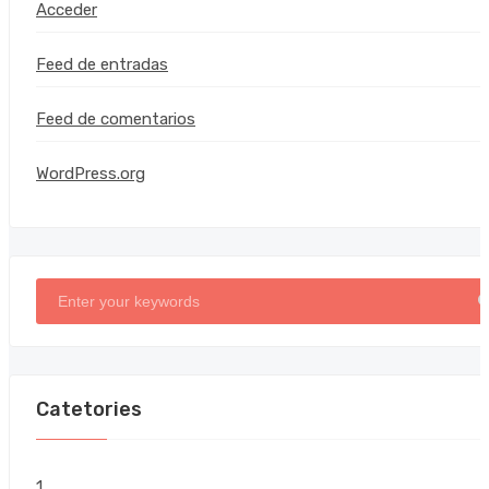
Acceder
Feed de entradas
Feed de comentarios
WordPress.org
Catetories
1