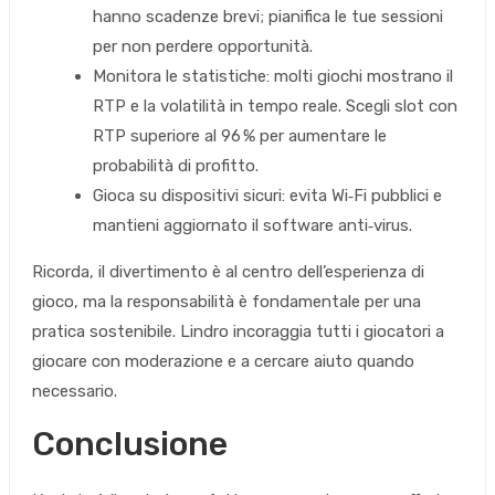
hanno scadenze brevi; pianifica le tue sessioni
per non perdere opportunità.
Monitora le statistiche: molti giochi mostrano il
RTP e la volatilità in tempo reale. Scegli slot con
RTP superiore al 96 % per aumentare le
probabilità di profitto.
Gioca su dispositivi sicuri: evita Wi‑Fi pubblici e
mantieni aggiornato il software anti‑virus.
Ricorda, il divertimento è al centro dell’esperienza di
gioco, ma la responsabilità è fondamentale per una
pratica sostenibile. Lindro incoraggia tutti i giocatori a
giocare con moderazione e a cercare aiuto quando
necessario.
Conclusione