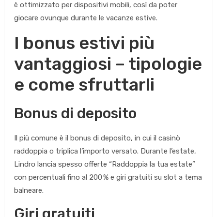
è ottimizzato per dispositivi mobili, così da poter
giocare ovunque durante le vacanze estive.
I bonus estivi più
vantaggiosi – tipologie
e come sfruttarli
Bonus di deposito
Il più comune è il bonus di deposito, in cui il casinò
raddoppia o triplica l’importo versato. Durante l’estate,
Lindro lancia spesso offerte “Raddoppia la tua estate”
con percentuali fino al 200 % e giri gratuiti su slot a tema
balneare.
Giri gratuiti