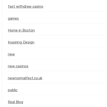
fast withdraw casino
games
Home in Boston
Inspiring Design
new
new casinos
newnormalfest.co.uk
public
Real Blog