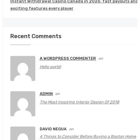
Instant Withdrawal Casino Canada in 2026: fast payouts and
exciting features every player
Recent Comments
A WORDPRESS COMMENTER
on
Hello world!
ADMIN
on
The Most Inspiring Interior Design Of 2018
DAVID NEGUA
on
4 Things to Consider Before Buying a Boston Home