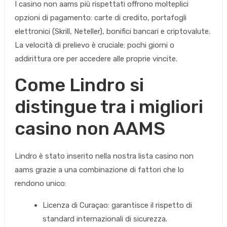
I casino non aams più rispettati offrono molteplici
opzioni di pagamento: carte di credito, portafogli
elettronici (Skrill, Neteller), bonifici bancari e criptovalute.
La velocità di prelievo è cruciale: pochi giorni o
addirittura ore per accedere alle proprie vincite.
Come Lindro si
distingue tra i migliori
casino non AAMS
Lindro è stato inserito nella nostra lista casino non
aams grazie a una combinazione di fattori che lo
rendono unico:
Licenza di Curaçao: garantisce il rispetto di
standard internazionali di sicurezza.