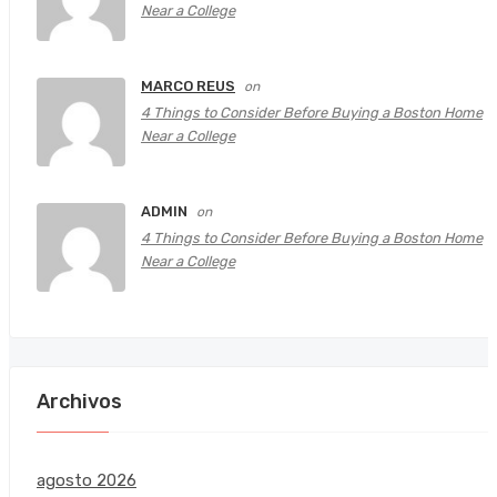
Near a College
MARCO REUS
on
4 Things to Consider Before Buying a Boston Home
Near a College
ADMIN
on
4 Things to Consider Before Buying a Boston Home
Near a College
Archivos
agosto 2026