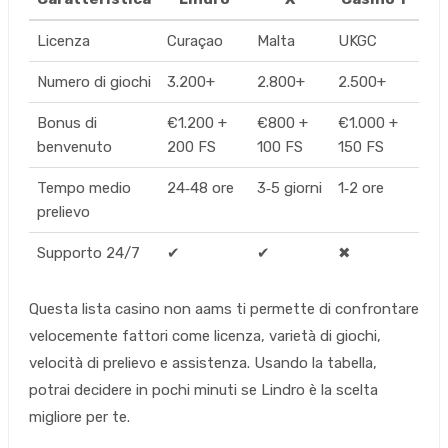
Licenza
Curaçao
Malta
UKGC
Numero di giochi
3.200+
2.800+
2.500+
Bonus di
€1.200 +
€800 +
€1.000 +
benvenuto
200 FS
100 FS
150 FS
Tempo medio
24‑48 ore
3‑5 giorni
1‑2 ore
prelievo
Supporto 24/7
✔
✔
✖
Questa lista casino non aams ti permette di confrontare
velocemente fattori come licenza, varietà di giochi,
velocità di prelievo e assistenza. Usando la tabella,
potrai decidere in pochi minuti se Lindro è la scelta
migliore per te.